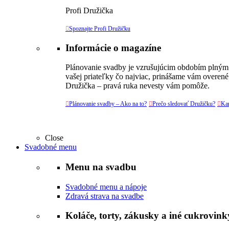
Profi Družička

Spoznajte Profi Družičku
Informácie o magazíne
Plánovanie svadby je vzrušujúcim obdobím plným v
vašej priateľky čo najviac, prinášame vám overené
Družička – pravá ruka nevesty vám pomôže.

Plánovanie svadby – Ako na to?

Prečo sledovať Družičku?

Kar
Close
Svadobné menu
Menu na svadbu
Svadobné menu a nápoje
Zdravá strava na svadbe
Koláče, torty, zákusky a iné cukrovink