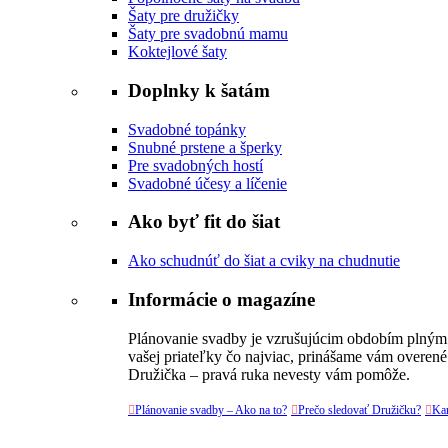
Šaty pre družičky
Šaty pre svadobnú mamu
Koktejlové šaty
Doplnky k šatám
Svadobné topánky
Snubné prstene a šperky
Pre svadobných hostí
Svadobné účesy a líčenie
Ako byť fit do šiat
Ako schudnúť do šiat a cviky na chudnutie
Informácie o magazíne
Plánovanie svadby je vzrušujúcim obdobím plným v
vašej priateľky čo najviac, prinášame vám overené
Družička – pravá ruka nevesty vám pomôže.

Plánovanie svadby – Ako na to?

Prečo sledovať Družičku?

Kar