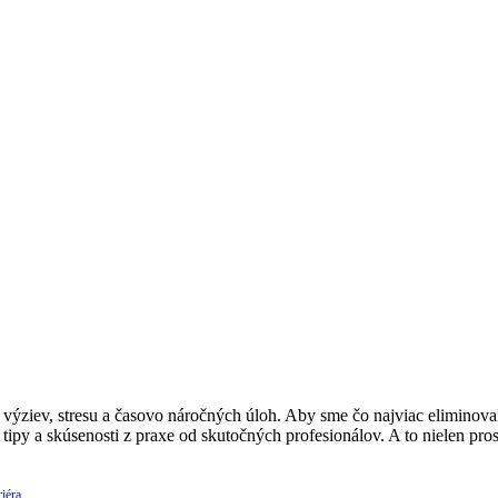
ýziev, stresu a časovo náročných úloh. Aby sme čo najviac eliminovali
 tipy a skúsenosti z praxe od skutočných profesionálov. A to nielen p
iéra