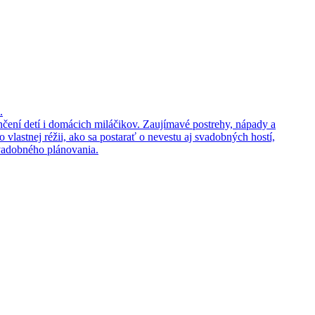
.
enčení detí i domácich miláčikov. Zaujímavé postrehy, nápady a
 vlastnej réžii, ako sa postarať o nevestu aj svadobných hostí,
svadobného plánovania.