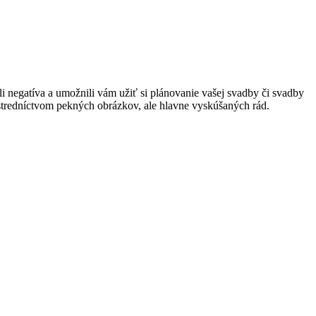
 negatíva a umožnili vám užiť si plánovanie vašej svadby či svadby
rostredníctvom pekných obrázkov, ale hlavne vyskúšaných rád.