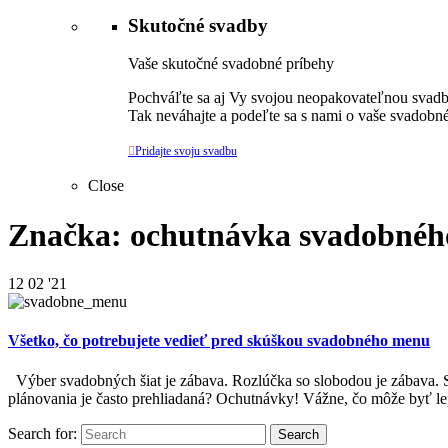
Skutočné svadby
Vaše skutočné svadobné príbehy
Pochváľte sa aj Vy svojou neopakovateľnou svadbo
Tak neváhajte a podeľte sa s nami o vaše svadobné

Pridajte svoju svadbu
Close
Značka: ochutnávka svadobné
12
02 '21
Všetko, čo potrebujete vedieť pred skúškou svadobného menu
Výber svadobných šiat je zábava. Rozlúčka so slobodou je zábava. S
plánovania je často prehliadaná? Ochutnávky! Vážne, čo môže byť l
Search for: