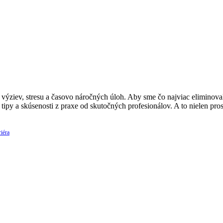
ýziev, stresu a časovo náročných úloh. Aby sme čo najviac eliminovali
 tipy a skúsenosti z praxe od skutočných profesionálov. A to nielen p
iéra