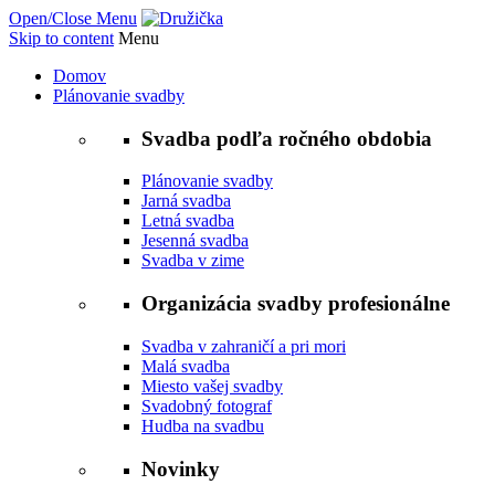
Open/Close Menu
Skip to content
Menu
Domov
Plánovanie svadby
Svadba podľa ročného obdobia
Plánovanie svadby
Jarná svadba
Letná svadba
Jesenná svadba
Svadba v zime
Organizácia svadby profesionálne
Svadba v zahraničí a pri mori
Malá svadba
Miesto vašej svadby
Svadobný fotograf
Hudba na svadbu
Novinky