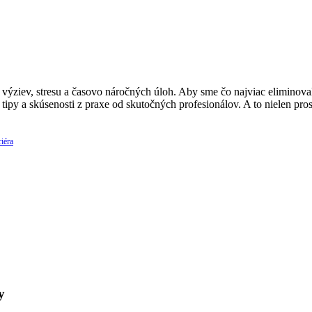
ýziev, stresu a časovo náročných úloh. Aby sme čo najviac eliminovali
 tipy a skúsenosti z praxe od skutočných profesionálov. A to nielen p
iéra
y