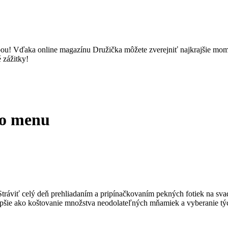
u! Vďaka online magazínu Družička môžete zverejniť najkrajšie momenty
 zážitky!
ho menu
tráviť celý deň prehliadaním a pripínačkovaním pekných fotiek na sv
epšie ako koštovanie množstva neodolateľných mňamiek a vyberanie t