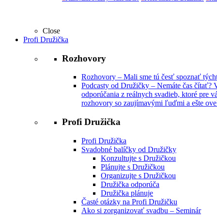
Close
Profi Družička
Rozhovory
Rozhovory
–
Mali sme tú česť spoznať týchto
Podcasty od Družičky
–
Nemáte čas čítať? V
odporúčania z reálnych svadieb, ktoré pre vá
rozhovory so zaujímavými ľuďmi a ešte oveľ
Profi Družička
Profi Družička
Svadobné balíčky od Družičky
Konzultujte s Družičkou
Plánujte s Družičkou
Organizujte s Družičkou
Družička odporúča
Družička plánuje
Časté otázky na Profi Družičku
Ako si zorganizovať svadbu – Seminár