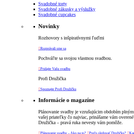
Svadobné torty
Svadobné zákusky a výslužky
Svadobné cupcakes
Novinky
Rozhovory s inšpiratívnymi ľuďmi

Rozprávali sme sa
Pochváľte sa svojou vlastnou svadbou.

Pridajte Vašu svadbu
Profi Družička

Spoznajte Profi Družičku
Informácie o magazíne
Plánovanie svadby je vzrušujúcim obdobím plným v
vašej priateľky čo najviac, prinášame vám overené
Družička – pravá ruka nevesty vám pomôže.

Plánovanie svadby – Ako na to?

Prečo sledovať Družičku?

Kar