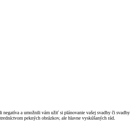
 negatíva a umožnili vám užiť si plánovanie vašej svadby či svadby
rostredníctvom pekných obrázkov, ale hlavne vyskúšaných rád.