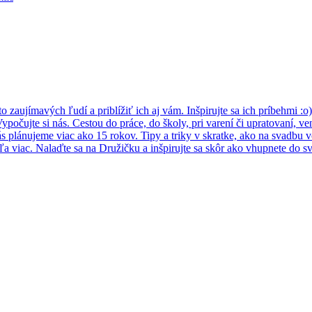
 zaujímavých ľudí a priblížiť ich aj vám. Inšpirujte sa ich príbehmi :o)
ypočujte si nás. Cestou do práce, do školy, pri varení či upratovaní, v
s plánujeme viac ako 15 rokov. Tipy a triky v skratke, ako na svadbu vo
a viac. Nalaďte sa na Družičku a inšpirujte sa skôr ako vhupnete do 