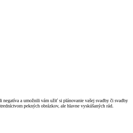
 negatíva a umožnili vám užiť si plánovanie vašej svadby či svadby
rostredníctvom pekných obrázkov, ale hlavne vyskúšaných rád.