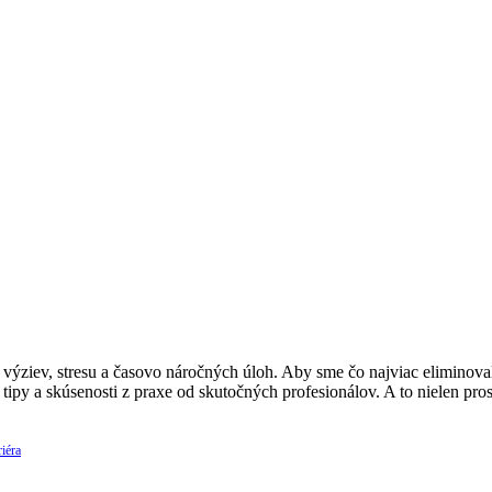
ýziev, stresu a časovo náročných úloh. Aby sme čo najviac eliminovali
 tipy a skúsenosti z praxe od skutočných profesionálov. A to nielen p
iéra