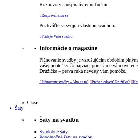
Rozhovory s inšpiratívnymi ľuďmi

Rozprávali sme sa
Pochváľte sa svojou vlastnou svadbou.

Pridajte Vašu svadbu
Informácie o magazíne
Plánovanie svadby je vzrušujúcim obdobím plným v
vašej priateľky čo najviac, prinášame vám overené
Družička – pravá ruka nevesty vám pomôže.

Plánovanie svadby – Ako na to?

Prečo sledovať Družičku?

Kar
Close
Šaty
Šaty na svadbu
Svadobné šaty
Popolnočné šaty na svadbu