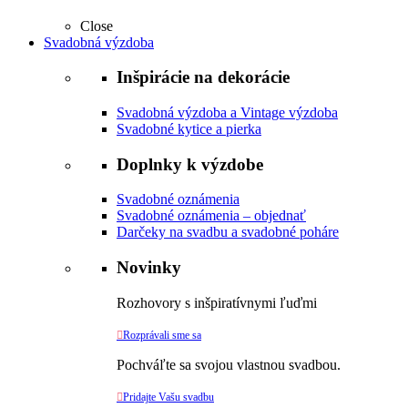
Close
Svadobná výzdoba
Inšpirácie na dekorácie
Svadobná výzdoba a Vintage výzdoba
Svadobné kytice a pierka
Doplnky k výzdobe
Svadobné oznámenia
Svadobné oznámenia – objednať
Darčeky na svadbu a svadobné poháre
Novinky
Rozhovory s inšpiratívnymi ľuďmi

Rozprávali sme sa
Pochváľte sa svojou vlastnou svadbou.

Pridajte Vašu svadbu