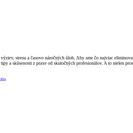
ýziev, stresu a časovo náročných úloh. Aby sme čo najviac eliminovali
 tipy a skúsenosti z praxe od skutočných profesionálov. A to nielen p
iéra