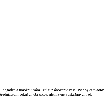
 negatíva a umožnili vám užiť si plánovanie vašej svadby či svadby
rostredníctvom pekných obrázkov, ale hlavne vyskúšaných rád.