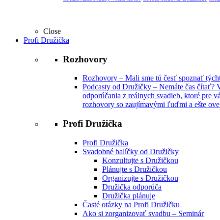
Close
Profi Družička
Rozhovory
Rozhovory
–
Mali sme tú česť spoznať týchto
Podcasty od Družičky
–
Nemáte čas čítať? V
odporúčania z reálnych svadieb, ktoré pre vá
rozhovory so zaujímavými ľuďmi a ešte oveľ
Profi Družička
Profi Družička
Svadobné balíčky od Družičky
Konzultujte s Družičkou
Plánujte s Družičkou
Organizujte s Družičkou
Družička odporúča
Družička plánuje
Časté otázky na Profi Družičku
Ako si zorganizovať svadbu – Seminár