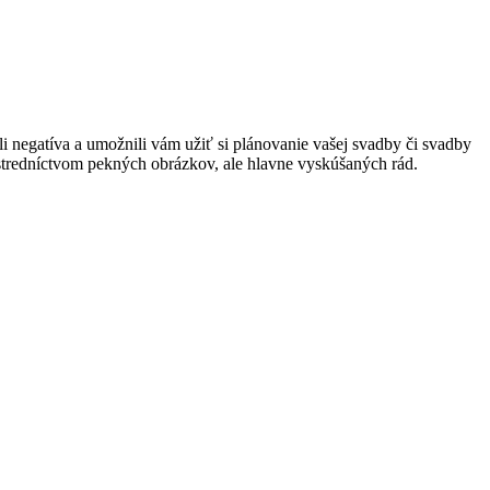
 negatíva a umožnili vám užiť si plánovanie vašej svadby či svadby
rostredníctvom pekných obrázkov, ale hlavne vyskúšaných rád.