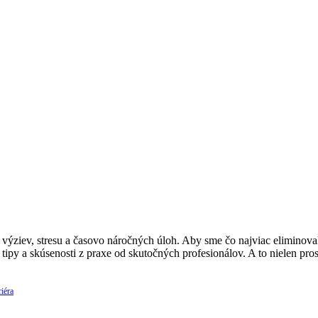
ýziev, stresu a časovo náročných úloh. Aby sme čo najviac eliminovali
 tipy a skúsenosti z praxe od skutočných profesionálov. A to nielen p
iéra