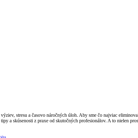
ýziev, stresu a časovo náročných úloh. Aby sme čo najviac eliminovali
 tipy a skúsenosti z praxe od skutočných profesionálov. A to nielen p
iéra