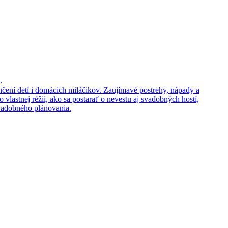
.
enčení detí i domácich miláčikov. Zaujímavé postrehy, nápady a
 vlastnej réžii, ako sa postarať o nevestu aj svadobných hostí,
svadobného plánovania.