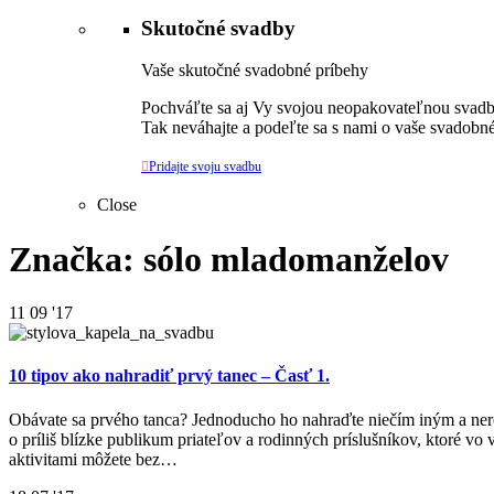
Skutočné svadby
Vaše skutočné svadobné príbehy
Pochváľte sa aj Vy svojou neopakovateľnou svadbo
Tak neváhajte a podeľte sa s nami o vaše svadobné

Pridajte svoju svadbu
Close
Značka: sólo mladomanželov
11
09 '17
10 tipov ako nahradiť prvý tanec – Časť 1.
Obávate sa prvého tanca? Jednoducho ho nahraďte niečím iným a nerob
o príliš blízke publikum priateľov a rodinných príslušníkov, ktoré v
aktivitami môžete bez…