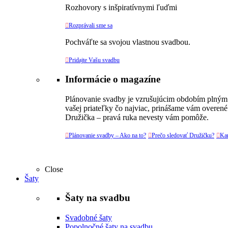
Rozhovory s inšpiratívnymi ľuďmi

Rozprávali sme sa
Pochváľte sa svojou vlastnou svadbou.

Pridajte Vašu svadbu
Informácie o magazíne
Plánovanie svadby je vzrušujúcim obdobím plným v
vašej priateľky čo najviac, prinášame vám overené
Družička – pravá ruka nevesty vám pomôže.

Plánovanie svadby – Ako na to?

Prečo sledovať Družičku?

Kar
Close
Šaty
Šaty na svadbu
Svadobné šaty
Popolnočné šaty na svadbu