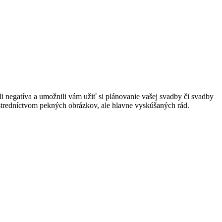
 negatíva a umožnili vám užiť si plánovanie vašej svadby či svadby
rostredníctvom pekných obrázkov, ale hlavne vyskúšaných rád.