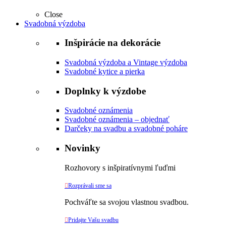
Close
Svadobná výzdoba
Inšpirácie na dekorácie
Svadobná výzdoba a Vintage výzdoba
Svadobné kytice a pierka
Doplnky k výzdobe
Svadobné oznámenia
Svadobné oznámenia – objednať
Darčeky na svadbu a svadobné poháre
Novinky
Rozhovory s inšpiratívnymi ľuďmi

Rozprávali sme sa
Pochváľte sa svojou vlastnou svadbou.

Pridajte Vašu svadbu