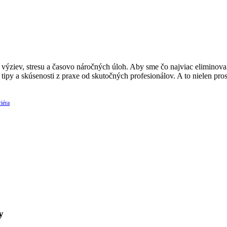
ýziev, stresu a časovo náročných úloh. Aby sme čo najviac eliminovali
 tipy a skúsenosti z praxe od skutočných profesionálov. A to nielen p
iéra
y