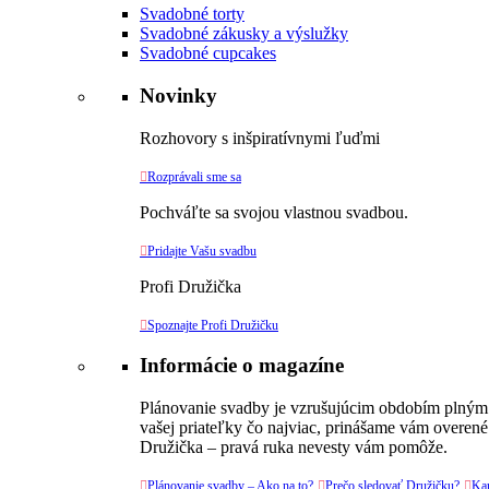
Svadobné torty
Svadobné zákusky a výslužky
Svadobné cupcakes
Novinky
Rozhovory s inšpiratívnymi ľuďmi

Rozprávali sme sa
Pochváľte sa svojou vlastnou svadbou.

Pridajte Vašu svadbu
Profi Družička

Spoznajte Profi Družičku
Informácie o magazíne
Plánovanie svadby je vzrušujúcim obdobím plným v
vašej priateľky čo najviac, prinášame vám overené
Družička – pravá ruka nevesty vám pomôže.

Plánovanie svadby – Ako na to?

Prečo sledovať Družičku?

Kar