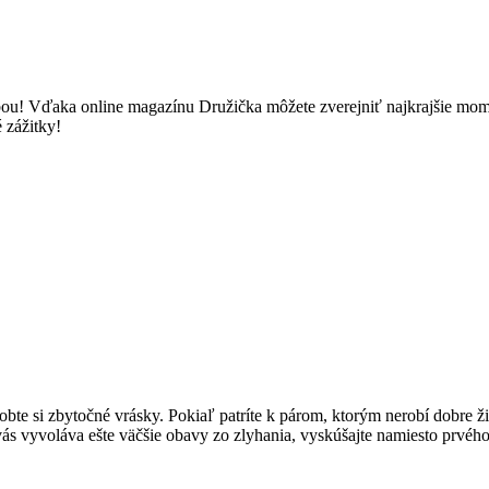
u! Vďaka online magazínu Družička môžete zverejniť najkrajšie momenty
 zážitky!
te si zbytočné vrásky. Pokiaľ patríte k párom, ktorým nerobí dobre ži
o vás vyvoláva ešte väčšie obavy zo zlyhania, vyskúšajte namiesto prvé