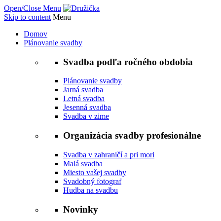
Open/Close Menu
Skip to content
Menu
Domov
Plánovanie svadby
Svadba podľa ročného obdobia
Plánovanie svadby
Jarná svadba
Letná svadba
Jesenná svadba
Svadba v zime
Organizácia svadby profesionálne
Svadba v zahraničí a pri mori
Malá svadba
Miesto vašej svadby
Svadobný fotograf
Hudba na svadbu
Novinky