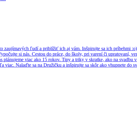
 zaujímavých ľudí a priblížiť ich aj vám. Inšpirujte sa ich príbehmi :o)
ypočujte si nás. Cestou do práce, do školy, pri varení či upratovaní, v
s plánujeme viac ako 15 rokov. Tipy a triky v skratke, ako na svadbu vo
a viac. Nalaďte sa na Družičku a inšpirujte sa skôr ako vhupnete do 