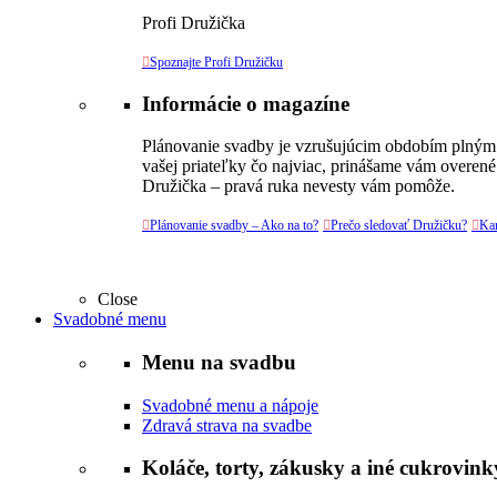
Profi Družička

Spoznajte Profi Družičku
Informácie o magazíne
Plánovanie svadby je vzrušujúcim obdobím plným v
vašej priateľky čo najviac, prinášame vám overené
Družička – pravá ruka nevesty vám pomôže.

Plánovanie svadby – Ako na to?

Prečo sledovať Družičku?

Kar
Close
Svadobné menu
Menu na svadbu
Svadobné menu a nápoje
Zdravá strava na svadbe
Koláče, torty, zákusky a iné cukrovink