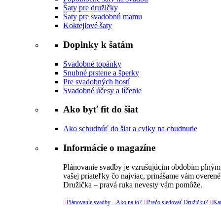
Šaty pre družičky
Šaty pre svadobnú mamu
Koktejlové šaty
Doplnky k šatám
Svadobné topánky
Snubné prstene a šperky
Pre svadobných hostí
Svadobné účesy a líčenie
Ako byť fit do šiat
Ako schudnúť do šiat a cviky na chudnutie
Informácie o magazíne
Plánovanie svadby je vzrušujúcim obdobím plným v
vašej priateľky čo najviac, prinášame vám overené
Družička – pravá ruka nevesty vám pomôže.

Plánovanie svadby – Ako na to?

Prečo sledovať Družičku?

Kar