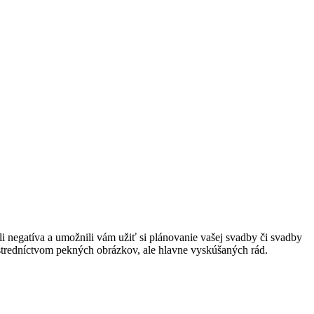
 negatíva a umožnili vám užiť si plánovanie vašej svadby či svadby
rostredníctvom pekných obrázkov, ale hlavne vyskúšaných rád.