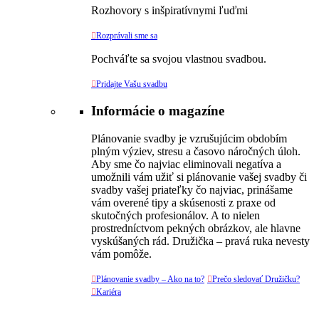
Rozhovory s inšpiratívnymi ľuďmi

Rozprávali sme sa
Pochváľte sa svojou vlastnou svadbou.

Pridajte Vašu svadbu
Informácie o magazíne
Plánovanie svadby je vzrušujúcim obdobím
plným výziev, stresu a časovo náročných úloh.
Aby sme čo najviac eliminovali negatíva a
umožnili vám užiť si plánovanie vašej svadby či
svadby vašej priateľky čo najviac, prinášame
vám overené tipy a skúsenosti z praxe od
skutočných profesionálov. A to nielen
prostredníctvom pekných obrázkov, ale hlavne
vyskúšaných rád. Družička – pravá ruka nevesty
vám pomôže.

Plánovanie svadby – Ako na to?

Prečo sledovať Družičku?

Kariéra