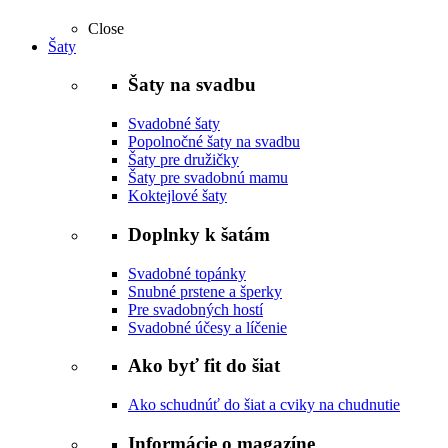
Close
Šaty
Šaty na svadbu
Svadobné šaty
Popolnočné šaty na svadbu
Šaty pre družičky
Šaty pre svadobnú mamu
Koktejlové šaty
Doplnky k šatám
Svadobné topánky
Snubné prstene a šperky
Pre svadobných hostí
Svadobné účesy a líčenie
Ako byť fit do šiat
Ako schudnúť do šiat a cviky na chudnutie
Informácie o magazíne