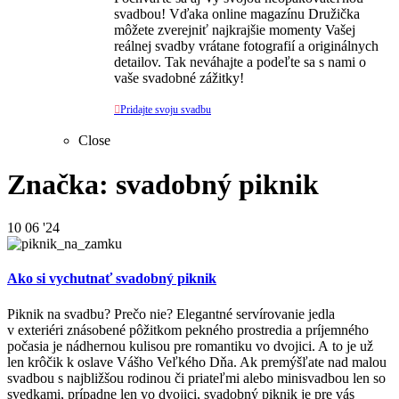
svadbou! Vďaka online magazínu Družička
môžete zverejniť najkrajšie momenty Vašej
reálnej svadby vrátane fotografií a originálnych
detailov. Tak neváhajte a podeľte sa s nami o
vaše svadobné zážitky!

Pridajte svoju svadbu
Close
Značka: svadobný piknik
10
06 '24
Ako si vychutnať svadobný piknik
Piknik na svadbu? Prečo nie? Elegantné servírovanie jedla
v exteriéri znásobené pôžitkom pekného prostredia a príjemného
počasia je nádhernou kulisou pre romantiku vo dvojici. A to je už
len krôčik k oslave Vášho Veľkého Dňa. Ak premýšľate nad malou
svadbou s najbližšou rodinou či priateľmi alebo minisvadbou len so
svedkami, prípadne len vo dvojici, svadobný piknik je pre vás