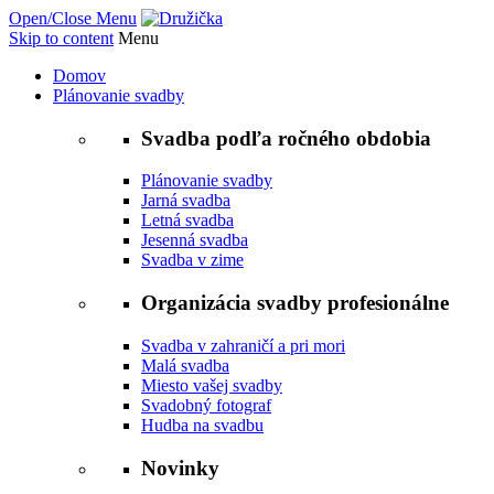
Open/Close Menu
Skip to content
Menu
Domov
Plánovanie svadby
Svadba podľa ročného obdobia
Plánovanie svadby
Jarná svadba
Letná svadba
Jesenná svadba
Svadba v zime
Organizácia svadby profesionálne
Svadba v zahraničí a pri mori
Malá svadba
Miesto vašej svadby
Svadobný fotograf
Hudba na svadbu
Novinky