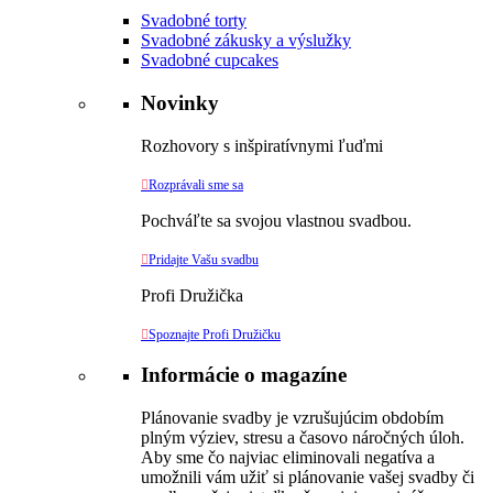
Svadobné torty
Svadobné zákusky a výslužky
Svadobné cupcakes
Novinky
Rozhovory s inšpiratívnymi ľuďmi

Rozprávali sme sa
Pochváľte sa svojou vlastnou svadbou.

Pridajte Vašu svadbu
Profi Družička

Spoznajte Profi Družičku
Informácie o magazíne
Plánovanie svadby je vzrušujúcim obdobím
plným výziev, stresu a časovo náročných úloh.
Aby sme čo najviac eliminovali negatíva a
umožnili vám užiť si plánovanie vašej svadby či