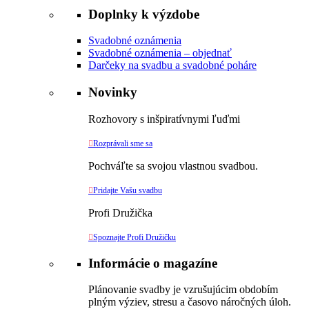
Doplnky k výzdobe
Svadobné oznámenia
Svadobné oznámenia – objednať
Darčeky na svadbu a svadobné poháre
Novinky
Rozhovory s inšpiratívnymi ľuďmi

Rozprávali sme sa
Pochváľte sa svojou vlastnou svadbou.

Pridajte Vašu svadbu
Profi Družička

Spoznajte Profi Družičku
Informácie o magazíne
Plánovanie svadby je vzrušujúcim obdobím
plným výziev, stresu a časovo náročných úloh.