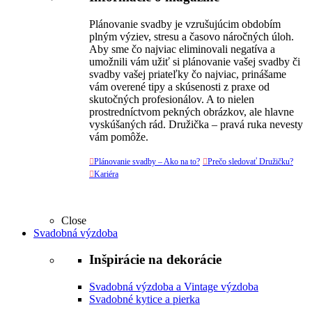
Plánovanie svadby je vzrušujúcim obdobím
plným výziev, stresu a časovo náročných úloh.
Aby sme čo najviac eliminovali negatíva a
umožnili vám užiť si plánovanie vašej svadby či
svadby vašej priateľky čo najviac, prinášame
vám overené tipy a skúsenosti z praxe od
skutočných profesionálov. A to nielen
prostredníctvom pekných obrázkov, ale hlavne
vyskúšaných rád. Družička – pravá ruka nevesty
vám pomôže.

Plánovanie svadby – Ako na to?

Prečo sledovať Družičku?

Kariéra
Close
Svadobná výzdoba
Inšpirácie na dekorácie
Svadobná výzdoba a Vintage výzdoba
Svadobné kytice a pierka