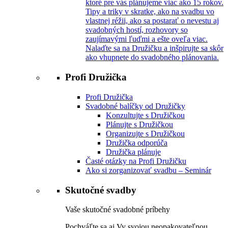
ktoré pre vás plánujeme viac ako 15 rokov.
Tipy a triky v skratke, ako na svadbu vo
vlastnej réžii, ako sa postarať o nevestu aj
svadobných hostí, rozhovory so
zaujímavými ľuďmi a ešte oveľa viac.
Nalaďte sa na Družičku a inšpirujte sa skôr
ako vhupnete do svadobného plánovania.
Profi Družička
Profi Družička
Svadobné balíčky od Družičky
Konzultujte s Družičkou
Plánujte s Družičkou
Organizujte s Družičkou
Družička odporúča
Družička plánuje
Časté otázky na Profi Družičku
Ako si zorganizovať svadbu – Seminár
Skutočné svadby
Vaše skutočné svadobné príbehy
Pochváľte sa aj Vy svojou neopakovateľnou