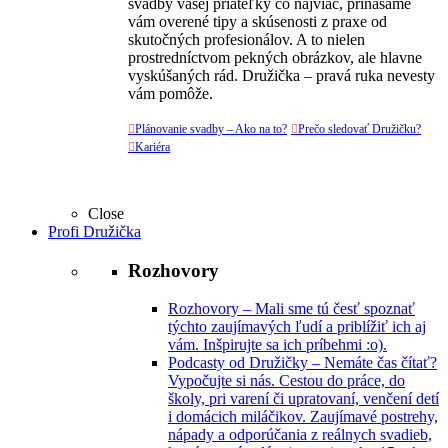
svadby vašej priateľky čo najviac, prinášame
vám overené tipy a skúsenosti z praxe od
skutočných profesionálov. A to nielen
prostredníctvom pekných obrázkov, ale hlavne
vyskúšaných rád. Družička – pravá ruka nevesty
vám pomôže.

Plánovanie svadby – Ako na to?

Prečo sledovať Družičku?

Kariéra
Close
Profi Družička
Rozhovory
Rozhovory
–
Mali sme tú česť spoznať
týchto zaujímavých ľudí a priblížiť ich aj
vám. Inšpirujte sa ich príbehmi :o).
Podcasty od Družičky
–
Nemáte čas čítať?
Vypočujte si nás. Cestou do práce, do
školy, pri varení či upratovaní, venčení detí
i domácich miláčikov. Zaujímavé postrehy,
nápady a odporúčania z reálnych svadieb,