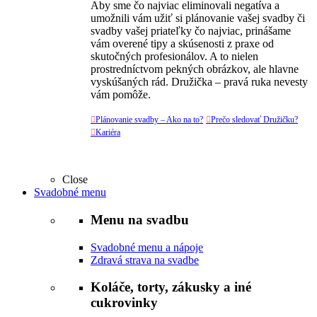
Aby sme čo najviac eliminovali negatíva a
umožnili vám užiť si plánovanie vašej svadby či
svadby vašej priateľky čo najviac, prinášame
vám overené tipy a skúsenosti z praxe od
skutočných profesionálov. A to nielen
prostredníctvom pekných obrázkov, ale hlavne
vyskúšaných rád. Družička – pravá ruka nevesty
vám pomôže.

Plánovanie svadby – Ako na to?

Prečo sledovať Družičku?

Kariéra
Close
Svadobné menu
Menu na svadbu
Svadobné menu a nápoje
Zdravá strava na svadbe
Koláče, torty, zákusky a iné
cukrovinky