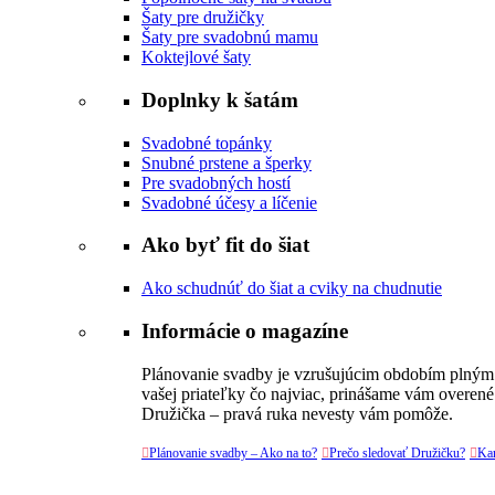
Šaty pre družičky
Šaty pre svadobnú mamu
Koktejlové šaty
Doplnky k šatám
Svadobné topánky
Snubné prstene a šperky
Pre svadobných hostí
Svadobné účesy a líčenie
Ako byť fit do šiat
Ako schudnúť do šiat a cviky na chudnutie
Informácie o magazíne
Plánovanie svadby je vzrušujúcim obdobím plným v
vašej priateľky čo najviac, prinášame vám overené
Družička – pravá ruka nevesty vám pomôže.

Plánovanie svadby – Ako na to?

Prečo sledovať Družičku?

Kar