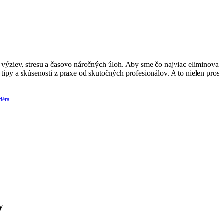
ýziev, stresu a časovo náročných úloh. Aby sme čo najviac eliminovali
 tipy a skúsenosti z praxe od skutočných profesionálov. A to nielen p
iéra
y