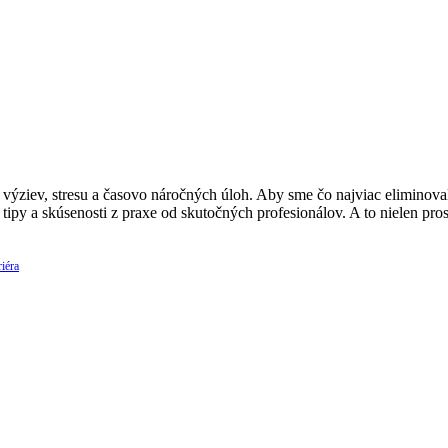
ýziev, stresu a časovo náročných úloh. Aby sme čo najviac eliminovali
 tipy a skúsenosti z praxe od skutočných profesionálov. A to nielen p
iéra