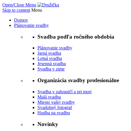
Open/Close Menu
Skip to content
Menu
Domov
Plánovanie svadby
Svadba podľa ročného obdobia
Plánovanie svadby
Jarná svadba
Letná svadba
Jesenná svadba
Svadba v zime
Organizácia svadby profesionálne
Svadba v zahraničí a pri mori
Malá svadba
Miesto vašej svadby
Svadobný fotograf
Hudba na svadbu
Novinky