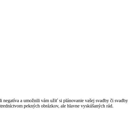
 negatíva a umožnili vám užiť si plánovanie vašej svadby či svadby
rostredníctvom pekných obrázkov, ale hlavne vyskúšaných rád.