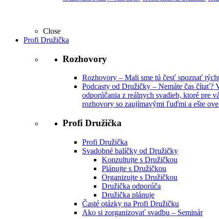
Close
Profi Družička
Rozhovory
Rozhovory
–
Mali sme tú česť spoznať týchto
Podcasty od Družičky
–
Nemáte čas čítať? V
odporúčania z reálnych svadieb, ktoré pre vá
rozhovory so zaujímavými ľuďmi a ešte oveľ
Profi Družička
Profi Družička
Svadobné balíčky od Družičky
Konzultujte s Družičkou
Plánujte s Družičkou
Organizujte s Družičkou
Družička odporúča
Družička plánuje
Časté otázky na Profi Družičku
Ako si zorganizovať svadbu – Seminár