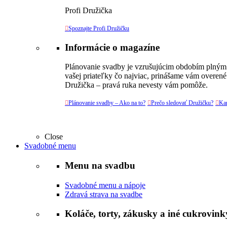
Profi Družička

Spoznajte Profi Družičku
Informácie o magazíne
Plánovanie svadby je vzrušujúcim obdobím plným v
vašej priateľky čo najviac, prinášame vám overené
Družička – pravá ruka nevesty vám pomôže.

Plánovanie svadby – Ako na to?

Prečo sledovať Družičku?

Kar
Close
Svadobné menu
Menu na svadbu
Svadobné menu a nápoje
Zdravá strava na svadbe
Koláče, torty, zákusky a iné cukrovink