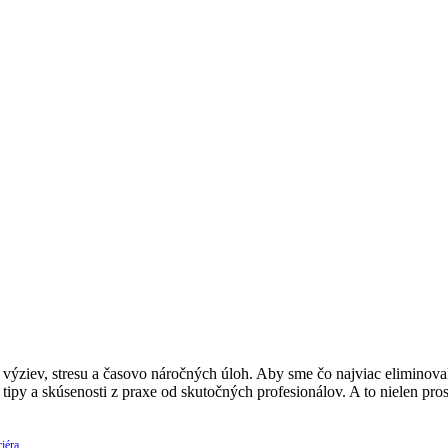
ýziev, stresu a časovo náročných úloh. Aby sme čo najviac eliminovali
 tipy a skúsenosti z praxe od skutočných profesionálov. A to nielen p
iéra