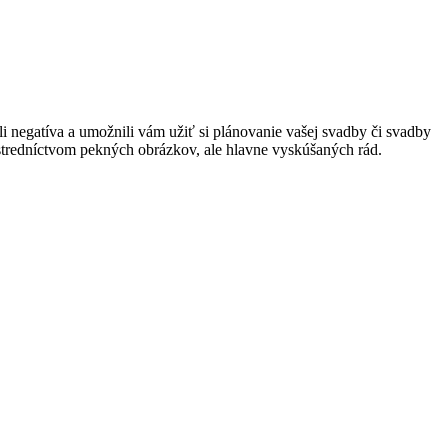
 negatíva a umožnili vám užiť si plánovanie vašej svadby či svadby
rostredníctvom pekných obrázkov, ale hlavne vyskúšaných rád.