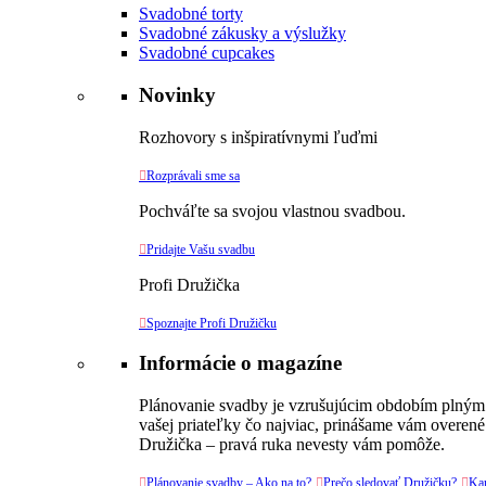
Svadobné torty
Svadobné zákusky a výslužky
Svadobné cupcakes
Novinky
Rozhovory s inšpiratívnymi ľuďmi

Rozprávali sme sa
Pochváľte sa svojou vlastnou svadbou.

Pridajte Vašu svadbu
Profi Družička

Spoznajte Profi Družičku
Informácie o magazíne
Plánovanie svadby je vzrušujúcim obdobím plným v
vašej priateľky čo najviac, prinášame vám overené
Družička – pravá ruka nevesty vám pomôže.

Plánovanie svadby – Ako na to?

Prečo sledovať Družičku?

Kar