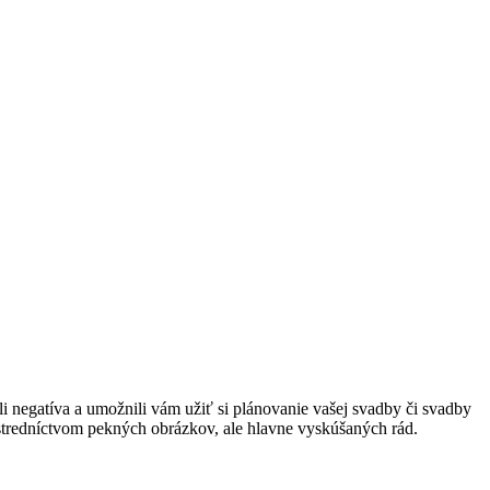
 negatíva a umožnili vám užiť si plánovanie vašej svadby či svadby
rostredníctvom pekných obrázkov, ale hlavne vyskúšaných rád.