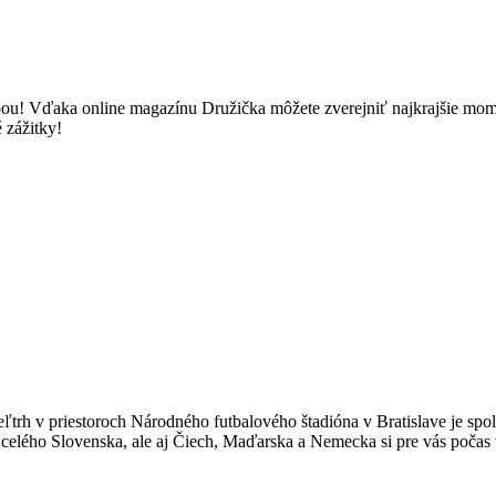
u! Vďaka online magazínu Družička môžete zverejniť najkrajšie momenty
 zážitky!
trh v priestoroch Národného futbalového štadióna v Bratislave je spol
celého Slovenska, ale aj Čiech, Maďarska a Nemecka si pre vás počas t