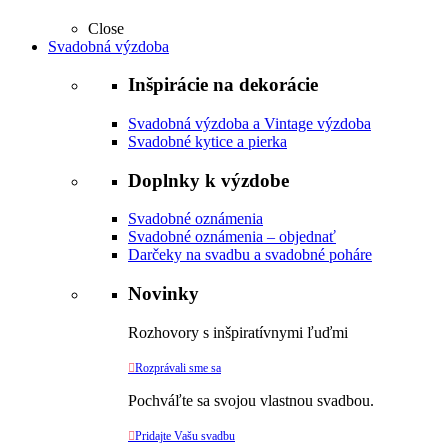
Close
Svadobná výzdoba
Inšpirácie na dekorácie
Svadobná výzdoba a Vintage výzdoba
Svadobné kytice a pierka
Doplnky k výzdobe
Svadobné oznámenia
Svadobné oznámenia – objednať
Darčeky na svadbu a svadobné poháre
Novinky
Rozhovory s inšpiratívnymi ľuďmi

Rozprávali sme sa
Pochváľte sa svojou vlastnou svadbou.

Pridajte Vašu svadbu