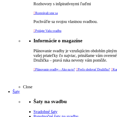
Rozhovory s inšpiratívnymi ľuďmi

Rozprávali sme sa
Pochváľte sa svojou vlastnou svadbou.

Pridajte Vašu svadbu
Informácie o magazíne
Plánovanie svadby je vzrušujúcim obdobím plným v
vašej priateľky čo najviac, prinášame vám overené
Družička – pravá ruka nevesty vám pomôže.

Plánovanie svadby – Ako na to?

Prečo sledovať Družičku?

Kar
Close
Šaty
Šaty na svadbu
Svadobné šaty
Popolnočné šaty na svadbu