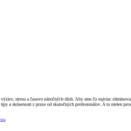
ýziev, stresu a časovo náročných úloh. Aby sme čo najviac eliminovali
 tipy a skúsenosti z praxe od skutočných profesionálov. A to nielen p
iéra