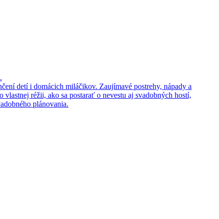
.
enčení detí i domácich miláčikov. Zaujímavé postrehy, nápady a
 vlastnej réžii, ako sa postarať o nevestu aj svadobných hostí,
svadobného plánovania.