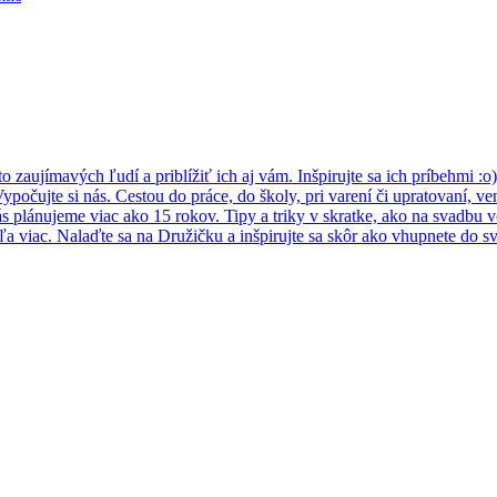
 zaujímavých ľudí a priblížiť ich aj vám. Inšpirujte sa ich príbehmi :o)
ypočujte si nás. Cestou do práce, do školy, pri varení či upratovaní, v
s plánujeme viac ako 15 rokov. Tipy a triky v skratke, ako na svadbu vo
a viac. Nalaďte sa na Družičku a inšpirujte sa skôr ako vhupnete do 