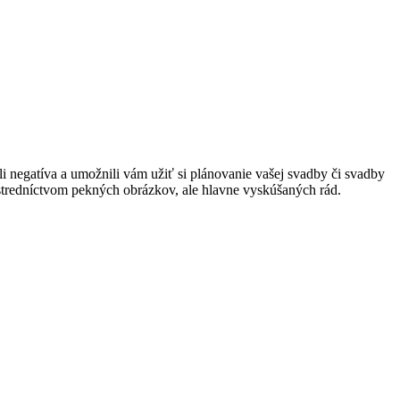
 negatíva a umožnili vám užiť si plánovanie vašej svadby či svadby
rostredníctvom pekných obrázkov, ale hlavne vyskúšaných rád.