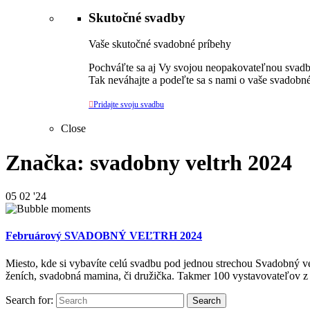
Skutočné svadby
Vaše skutočné svadobné príbehy
Pochváľte sa aj Vy svojou neopakovateľnou svadbo
Tak neváhajte a podeľte sa s nami o vaše svadobné

Pridajte svoju svadbu
Close
Značka: svadobny veltrh 2024
05
02 '24
Februárový SVADOBNÝ VEĽTRH 2024
Miesto, kde si vybavíte celú svadbu pod jednou strechou Svadobný veľ
ženích, svadobná mamina, či družička. Takmer 100 vystavovateľov z 
Search for: