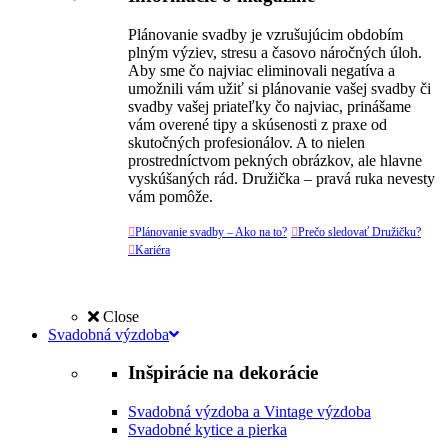
Plánovanie svadby je vzrušujúcim obdobím
plným výziev, stresu a časovo náročných úloh.
Aby sme čo najviac eliminovali negatíva a
umožnili vám užiť si plánovanie vašej svadby či
svadby vašej priateľky čo najviac, prinášame
vám overené tipy a skúsenosti z praxe od
skutočných profesionálov. A to nielen
prostredníctvom pekných obrázkov, ale hlavne
vyskúšaných rád. Družička – pravá ruka nevesty
vám pomôže.

Plánovanie svadby – Ako na to?

Prečo sledovať Družičku?

Kariéra
Close
Svadobná výzdoba
Inšpirácie na dekorácie
Svadobná výzdoba a Vintage výzdoba
Svadobné kytice a pierka