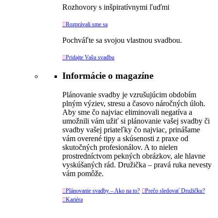
Rozhovory s inšpiratívnymi ľuďmi

Rozprávali sme sa
Pochváľte sa svojou vlastnou svadbou.

Pridajte Vašu svadbu
Informácie o magazíne
Plánovanie svadby je vzrušujúcim obdobím
plným výziev, stresu a časovo náročných úloh.
Aby sme čo najviac eliminovali negatíva a
umožnili vám užiť si plánovanie vašej svadby či
svadby vašej priateľky čo najviac, prinášame
vám overené tipy a skúsenosti z praxe od
skutočných profesionálov. A to nielen
prostredníctvom pekných obrázkov, ale hlavne
vyskúšaných rád. Družička – pravá ruka nevesty
vám pomôže.

Plánovanie svadby – Ako na to?

Prečo sledovať Družičku?

Kariéra