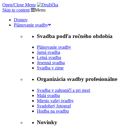
Open/Close Menu
Skip to content
Menu
Domov
Plánovanie svadby
Svadba podľa ročného obdobia
Plánovanie svadby
Jarná svadba
Letná svadba
Jesenná svadba
Svadba v zime
Organizácia svadby profesionálne
Svadba v zahraničí a pri mori
Malá svadba
Miesto vašej svadby
Svadobný fotograf
Hudba na svadbu
Novinky