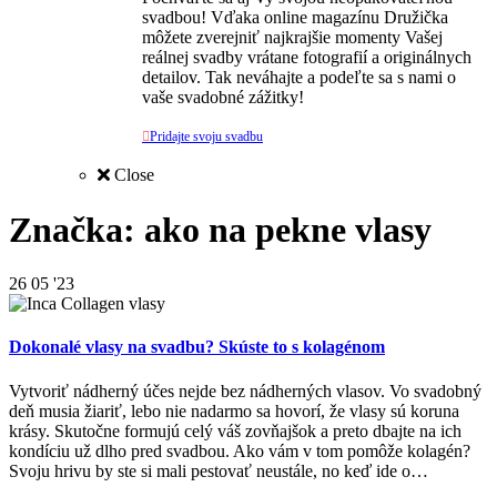
svadbou! Vďaka online magazínu Družička
môžete zverejniť najkrajšie momenty Vašej
reálnej svadby vrátane fotografií a originálnych
detailov. Tak neváhajte a podeľte sa s nami o
vaše svadobné zážitky!

Pridajte svoju svadbu
Close
Značka: ako na pekne vlasy
26
05 '23
Dokonalé vlasy na svadbu? Skúste to s kolagénom
Vytvoriť nádherný účes nejde bez nádherných vlasov. Vo svadobný
deň musia žiariť, lebo nie nadarmo sa hovorí, že vlasy sú koruna
krásy. Skutočne formujú celý váš zovňajšok a preto dbajte na ich
kondíciu už dlho pred svadbou. Ako vám v tom pomôže kolagén?
Svoju hrivu by ste si mali pestovať neustále, no keď ide o…