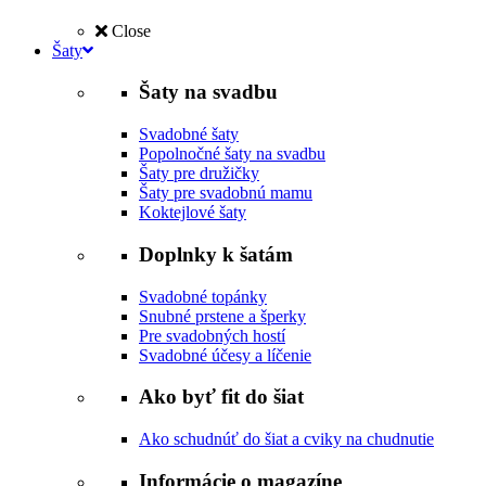
Close
Šaty
Šaty na svadbu
Svadobné šaty
Popolnočné šaty na svadbu
Šaty pre družičky
Šaty pre svadobnú mamu
Koktejlové šaty
Doplnky k šatám
Svadobné topánky
Snubné prstene a šperky
Pre svadobných hostí
Svadobné účesy a líčenie
Ako byť fit do šiat
Ako schudnúť do šiat a cviky na chudnutie
Informácie o magazíne