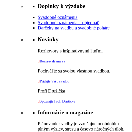
Doplnky k výzdobe
Svadobné oznámenia
Svadobné oznámenia – objednať
Darčeky na svadbu a svadobné poháre
Novinky
Rozhovory s inšpiratívnymi ľuďmi

Rozprávali sme sa
Pochváľte sa svojou vlastnou svadbou.

Pridajte Vašu svadbu
Profi Družička

Spoznajte Profi Družičku
Informácie o magazíne
Plánovanie svadby je vzrušujúcim obdobím
plným výziev, stresu a časovo náročných úloh.