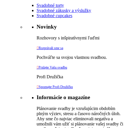
Svadobné torty
Svadobné zákusky a výslužky
Svadobné cupcakes
Novinky
Rozhovory s inšpiratívnymi ľuďmi

Rozprávali sme sa
Pochváľte sa svojou vlastnou svadbou.

Pridajte Vašu svadbu
Profi Družička

Spoznajte Profi Družičku
Informácie o magazíne
Plánovanie svadby je vzrušujúcim obdobím
plným výziev, stresu a časovo náročných úloh.
Aby sme čo najviac eliminovali negatíva a
umožnili vám užiť si plánovanie vašej svadby či