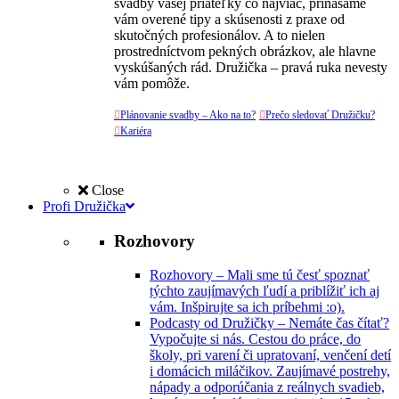
svadby vašej priateľky čo najviac, prinášame
vám overené tipy a skúsenosti z praxe od
skutočných profesionálov. A to nielen
prostredníctvom pekných obrázkov, ale hlavne
vyskúšaných rád. Družička – pravá ruka nevesty
vám pomôže.

Plánovanie svadby – Ako na to?

Prečo sledovať Družičku?

Kariéra
Close
Profi Družička
Rozhovory
Rozhovory
–
Mali sme tú česť spoznať
týchto zaujímavých ľudí a priblížiť ich aj
vám. Inšpirujte sa ich príbehmi :o).
Podcasty od Družičky
–
Nemáte čas čítať?
Vypočujte si nás. Cestou do práce, do
školy, pri varení či upratovaní, venčení detí
i domácich miláčikov. Zaujímavé postrehy,
nápady a odporúčania z reálnych svadieb,