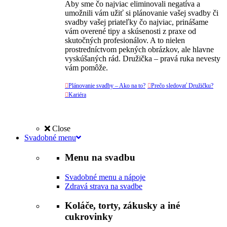
Aby sme čo najviac eliminovali negatíva a
umožnili vám užiť si plánovanie vašej svadby či
svadby vašej priateľky čo najviac, prinášame
vám overené tipy a skúsenosti z praxe od
skutočných profesionálov. A to nielen
prostredníctvom pekných obrázkov, ale hlavne
vyskúšaných rád. Družička – pravá ruka nevesty
vám pomôže.

Plánovanie svadby – Ako na to?

Prečo sledovať Družičku?

Kariéra
Close
Svadobné menu
Menu na svadbu
Svadobné menu a nápoje
Zdravá strava na svadbe
Koláče, torty, zákusky a iné
cukrovinky