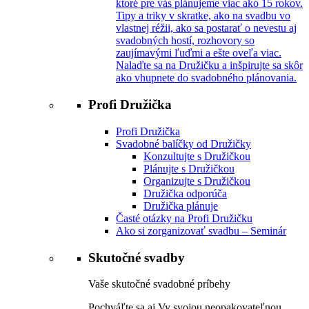
ktoré pre vás plánujeme viac ako 15 rokov.
Tipy a triky v skratke, ako na svadbu vo
vlastnej réžii, ako sa postarať o nevestu aj
svadobných hostí, rozhovory so
zaujímavými ľuďmi a ešte oveľa viac.
Nalaďte sa na Družičku a inšpirujte sa skôr
ako vhupnete do svadobného plánovania.
Profi Družička
Profi Družička
Svadobné balíčky od Družičky
Konzultujte s Družičkou
Plánujte s Družičkou
Organizujte s Družičkou
Družička odporúča
Družička plánuje
Časté otázky na Profi Družičku
Ako si zorganizovať svadbu – Seminár
Skutočné svadby
Vaše skutočné svadobné príbehy
Pochváľte sa aj Vy svojou neopakovateľnou