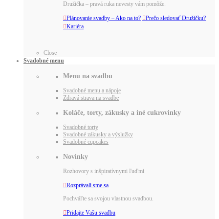
Družička – pravá ruka nevesty vám pomôže.

Plánovanie svadby – Ako na to?

Prečo sledovať Družičku?

Kariéra
Close
Svadobné menu
Menu na svadbu
Svadobné menu a nápoje
Zdravá strava na svadbe
Koláče, torty, zákusky a iné cukrovinky
Svadobné torty
Svadobné zákusky a výslužky
Svadobné cupcakes
Novinky
Rozhovory s inšpiratívnymi ľuďmi

Rozprávali sme sa
Pochváľte sa svojou vlastnou svadbou.

Pridajte Vašu svadbu