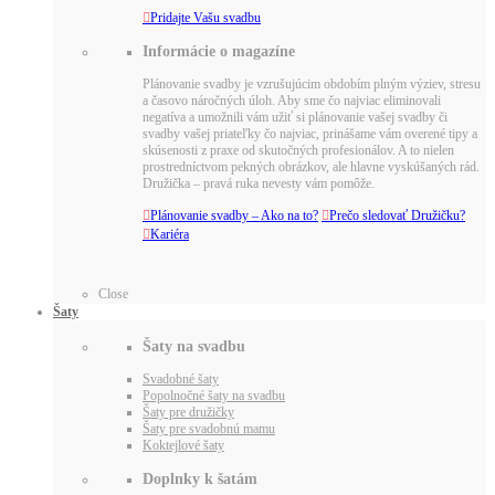

Pridajte Vašu svadbu
Informácie o magazíne
Plánovanie svadby je vzrušujúcim obdobím plným výziev, stresu
a časovo náročných úloh. Aby sme čo najviac eliminovali
negatíva a umožnili vám užiť si plánovanie vašej svadby či
svadby vašej priateľky čo najviac, prinášame vám overené tipy a
skúsenosti z praxe od skutočných profesionálov. A to nielen
prostredníctvom pekných obrázkov, ale hlavne vyskúšaných rád.
Družička – pravá ruka nevesty vám pomôže.

Plánovanie svadby – Ako na to?

Prečo sledovať Družičku?

Kariéra
Close
Šaty
Šaty na svadbu
Svadobné šaty
Popolnočné šaty na svadbu
Šaty pre družičky
Šaty pre svadobnú mamu
Koktejlové šaty
Doplnky k šatám