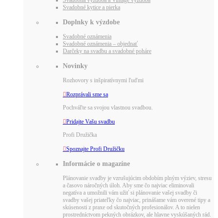
Svadobné kytice a pierka
Doplnky k výzdobe
Svadobné oznámenia
Svadobné oznámenia – objednať
Darčeky na svadbu a svadobné poháre
Novinky
Rozhovory s inšpiratívnymi ľuďmi

Rozprávali sme sa
Pochváľte sa svojou vlastnou svadbou.

Pridajte Vašu svadbu
Profi Družička

Spoznajte Profi Družičku
Informácie o magazíne
Plánovanie svadby je vzrušujúcim obdobím plným výziev, stresu
a časovo náročných úloh. Aby sme čo najviac eliminovali
negatíva a umožnili vám užiť si plánovanie vašej svadby či
svadby vašej priateľky čo najviac, prinášame vám overené tipy a
skúsenosti z praxe od skutočných profesionálov. A to nielen
prostredníctvom pekných obrázkov, ale hlavne vyskúšaných rád.