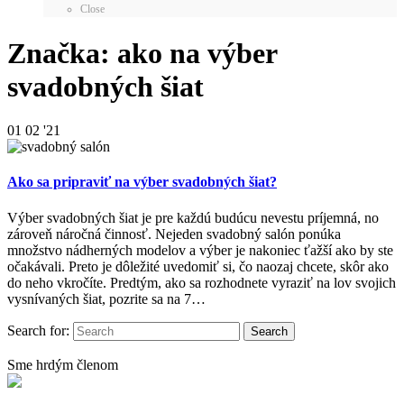
Close
Značka: ako na výber
svadobných šiat
01
02 '21
Ako sa pripraviť na výber svadobných šiat?
Výber svadobných šiat je pre každú budúcu nevestu príjemná, no
zároveň náročná činnosť. Nejeden svadobný salón ponúka
množstvo nádherných modelov a výber je nakoniec ťažší ako by ste
očakávali. Preto je dôležité uvedomiť si, čo naozaj chcete, skôr ako
do neho vkročíte. Predtým, ako sa rozhodnete vyraziť na lov svojich
vysnívaných šiat, pozrite sa na 7…
Search for:
Sme hrdým členom