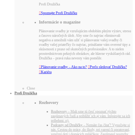
Profi Družička

Spoznajte Profi Družičku
Informácie o magazíne
Plánovanie svadby je vzrušujúcim obdobím plným výziev, stresu
a časovo náročných úloh. Aby sme čo najviac eliminovali
negatíva a umožnili vám užiť si plánovanie vašej svadby či
svadby vašej priateľky čo najviac, prinášame vám overené tipy a
skúsenosti z praxe od skutočných profesionálov. A to nielen
prostredníctvom pekných obrázkov, ale hlavne vyskúšaných rád.
Družička – pravá ruka nevesty vám pomôže.

Plánovanie svadby – Ako na to?

Prečo sledovať Družičku?

Kariéra
Close
Profi Družička
Rozhovory
Rozhovory
–
Mali sme tú česť spoznať týchto
zaujímavých ľudí a priblížiť ich aj vám. Inšpirujte sa ich
príbehmi :o).
Podcasty od Družičky
–
Nemáte čas čítať? Vypočujte si
nás. Cestou do práce, do školy, pri varení či upratovaní,
venčení detí i domácich miláčikov. Zaujímavé postrehy,