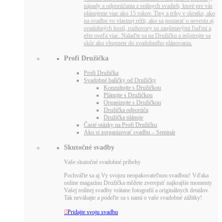
nápady a odporúčania z reálnych svadieb, ktoré pre vás
plánujeme viac ako 15 rokov. Tipy a triky v skratke, ako
na svadbu vo vlastnej réžii, ako sa postarať o nevestu aj
svadobných hostí, rozhovory so zaujímavými ľuďmi a
ešte oveľa viac. Nalaďte sa na Družičku a inšpirujte sa
skôr ako vhupnete do svadobného plánovania.
Profi Družička
Profi Družička
Svadobné balíčky od Družičky
Konzultujte s Družičkou
Plánujte s Družičkou
Organizujte s Družičkou
Družička odporúča
Družička plánuje
Časté otázky na Profi Družičku
Ako si zorganizovať svadbu – Seminár
Skutočné svadby
Vaše skutočné svadobné príbehy
Pochváľte sa aj Vy svojou neopakovateľnou svadbou! Vďaka
online magazínu Družička môžete zverejniť najkrajšie momenty
Vašej reálnej svadby vrátane fotografií a originálnych detailov.
Tak neváhajte a podeľte sa s nami o vaše svadobné zážitky!

Pridajte svoju svadbu