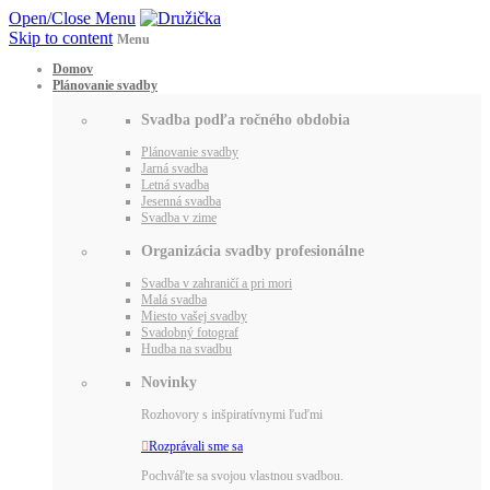
Open/Close Menu
Skip to content
Menu
Domov
Plánovanie svadby
Svadba podľa ročného obdobia
Plánovanie svadby
Jarná svadba
Letná svadba
Jesenná svadba
Svadba v zime
Organizácia svadby profesionálne
Svadba v zahraničí a pri mori
Malá svadba
Miesto vašej svadby
Svadobný fotograf
Hudba na svadbu
Novinky
Rozhovory s inšpiratívnymi ľuďmi

Rozprávali sme sa
Pochváľte sa svojou vlastnou svadbou.