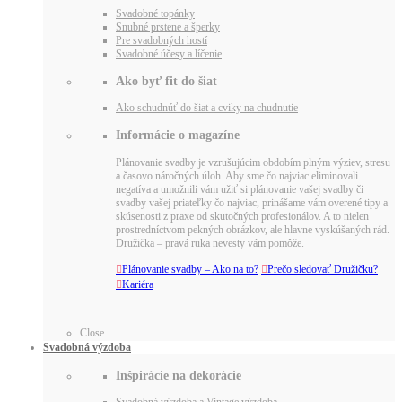
Svadobné topánky
Snubné prstene a šperky
Pre svadobných hostí
Svadobné účesy a líčenie
Ako byť fit do šiat
Ako schudnúť do šiat a cviky na chudnutie
Informácie o magazíne
Plánovanie svadby je vzrušujúcim obdobím plným výziev, stresu
a časovo náročných úloh. Aby sme čo najviac eliminovali
negatíva a umožnili vám užiť si plánovanie vašej svadby či
svadby vašej priateľky čo najviac, prinášame vám overené tipy a
skúsenosti z praxe od skutočných profesionálov. A to nielen
prostredníctvom pekných obrázkov, ale hlavne vyskúšaných rád.
Družička – pravá ruka nevesty vám pomôže.

Plánovanie svadby – Ako na to?

Prečo sledovať Družičku?

Kariéra
Close
Svadobná výzdoba
Inšpirácie na dekorácie
Svadobná výzdoba a Vintage výzdoba