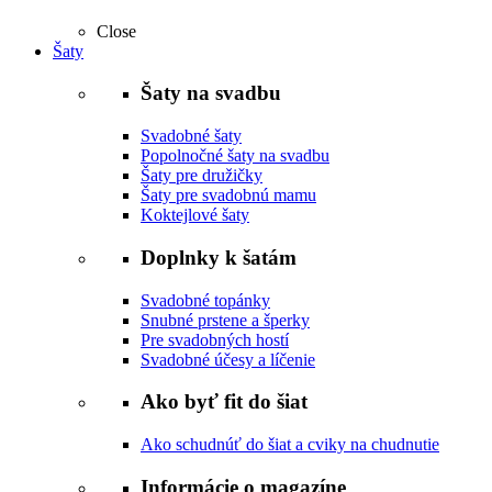
Close
Šaty
Šaty na svadbu
Svadobné šaty
Popolnočné šaty na svadbu
Šaty pre družičky
Šaty pre svadobnú mamu
Koktejlové šaty
Doplnky k šatám
Svadobné topánky
Snubné prstene a šperky
Pre svadobných hostí
Svadobné účesy a líčenie
Ako byť fit do šiat
Ako schudnúť do šiat a cviky na chudnutie
Informácie o magazíne