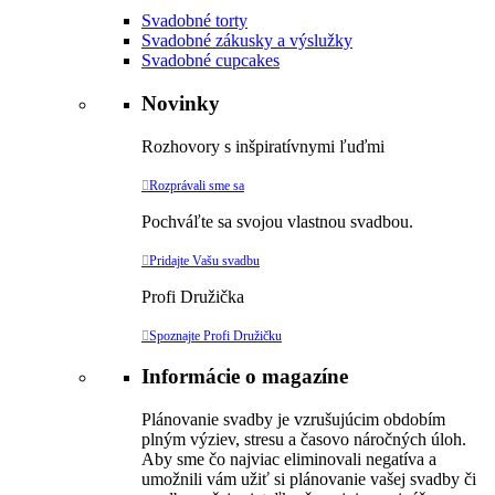
Svadobné torty
Svadobné zákusky a výslužky
Svadobné cupcakes
Novinky
Rozhovory s inšpiratívnymi ľuďmi

Rozprávali sme sa
Pochváľte sa svojou vlastnou svadbou.

Pridajte Vašu svadbu
Profi Družička

Spoznajte Profi Družičku
Informácie o magazíne
Plánovanie svadby je vzrušujúcim obdobím
plným výziev, stresu a časovo náročných úloh.
Aby sme čo najviac eliminovali negatíva a
umožnili vám užiť si plánovanie vašej svadby či