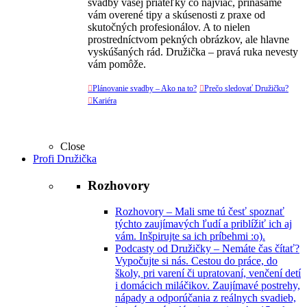
svadby vašej priateľky čo najviac, prinášame
vám overené tipy a skúsenosti z praxe od
skutočných profesionálov. A to nielen
prostredníctvom pekných obrázkov, ale hlavne
vyskúšaných rád. Družička – pravá ruka nevesty
vám pomôže.

Plánovanie svadby – Ako na to?

Prečo sledovať Družičku?

Kariéra
Close
Profi Družička
Rozhovory
Rozhovory
–
Mali sme tú česť spoznať
týchto zaujímavých ľudí a priblížiť ich aj
vám. Inšpirujte sa ich príbehmi :o).
Podcasty od Družičky
–
Nemáte čas čítať?
Vypočujte si nás. Cestou do práce, do
školy, pri varení či upratovaní, venčení detí
i domácich miláčikov. Zaujímavé postrehy,
nápady a odporúčania z reálnych svadieb,