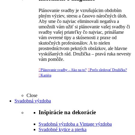
Plánovanie svadby je vzrušujúcim obdobím
plným výziev, stresu a časovo náročných úloh.
Aby sme čo najviac eliminovali negatíva a
umožnili vám užiť si plánovanie vašej svadby či
svadby vašej priateľky čo najviac, prinášame
vám overené tipy a skúsenosti z praxe od
skutočných profesionálov. A to nielen
prostredníctvom pekných obrázkov, ale hlavne
vyskúšaných rád. Družička – pravá ruka nevesty
vám pomôže.

Plánovanie svadby – Ako na to?

Prečo sledovať Družičku?

Kariéra
Close
Svadobná výzdoba
Inšpirácie na dekorácie
Svadobná výzdoba a Vintage výzdoba
Svadobné kytice a pierka