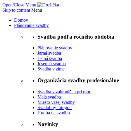
Open/Close Menu
Skip to content
Menu
Domov
Plánovanie svadby
Svadba podľa ročného obdobia
Plánovanie svadby
Jarná svadba
Letná svadba
Jesenná svadba
Svadba v zime
Organizácia svadby profesionálne
Svadba v zahraničí a pri mori
Malá svadba
Miesto vašej svadby
Svadobný fotograf
Hudba na svadbu
Novinky