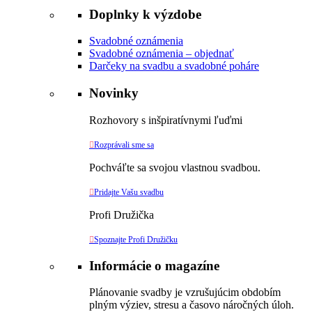
Doplnky k výzdobe
Svadobné oznámenia
Svadobné oznámenia – objednať
Darčeky na svadbu a svadobné poháre
Novinky
Rozhovory s inšpiratívnymi ľuďmi

Rozprávali sme sa
Pochváľte sa svojou vlastnou svadbou.

Pridajte Vašu svadbu
Profi Družička

Spoznajte Profi Družičku
Informácie o magazíne
Plánovanie svadby je vzrušujúcim obdobím
plným výziev, stresu a časovo náročných úloh.