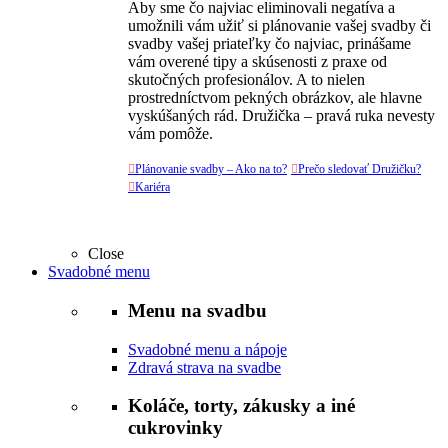
Aby sme čo najviac eliminovali negatíva a
umožnili vám užiť si plánovanie vašej svadby či
svadby vašej priateľky čo najviac, prinášame
vám overené tipy a skúsenosti z praxe od
skutočných profesionálov. A to nielen
prostredníctvom pekných obrázkov, ale hlavne
vyskúšaných rád. Družička – pravá ruka nevesty
vám pomôže.

Plánovanie svadby – Ako na to?

Prečo sledovať Družičku?

Kariéra
Close
Svadobné menu
Menu na svadbu
Svadobné menu a nápoje
Zdravá strava na svadbe
Koláče, torty, zákusky a iné
cukrovinky