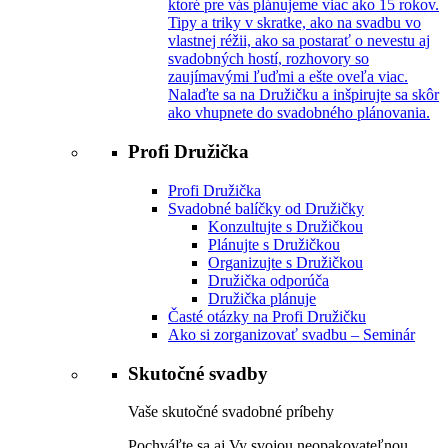
ktoré pre vás plánujeme viac ako 15 rokov.
Tipy a triky v skratke, ako na svadbu vo
vlastnej réžii, ako sa postarať o nevestu aj
svadobných hostí, rozhovory so
zaujímavými ľuďmi a ešte oveľa viac.
Nalaďte sa na Družičku a inšpirujte sa skôr
ako vhupnete do svadobného plánovania.
Profi Družička
Profi Družička
Svadobné balíčky od Družičky
Konzultujte s Družičkou
Plánujte s Družičkou
Organizujte s Družičkou
Družička odporúča
Družička plánuje
Časté otázky na Profi Družičku
Ako si zorganizovať svadbu – Seminár
Skutočné svadby
Vaše skutočné svadobné príbehy
Pochváľte sa aj Vy svojou neopakovateľnou