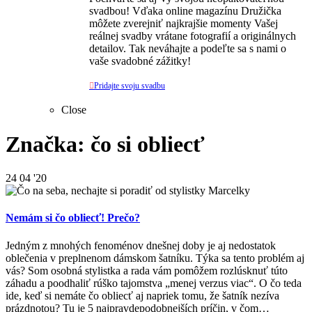
svadbou! Vďaka online magazínu Družička
môžete zverejniť najkrajšie momenty Vašej
reálnej svadby vrátane fotografií a originálnych
detailov. Tak neváhajte a podeľte sa s nami o
vaše svadobné zážitky!

Pridajte svoju svadbu
Close
Značka: čo si obliecť
24
04 '20
Nemám si čo obliecť! Prečo?
Jedným z mnohých fenoménov dnešnej doby je aj nedostatok
oblečenia v preplnenom dámskom šatníku. Týka sa tento problém aj
vás? Som osobná stylistka a rada vám pomôžem rozlúsknuť túto
záhadu a poodhaliť rúško tajomstva „menej verzus viac“. O čo teda
ide, keď si nemáte čo obliecť aj napriek tomu, že šatník nezíva
prázdnotou? Tu je 5 najpravdepodobnejších príčin, v čom…