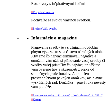
Rozhovory s inšpiratívnymi ľuďmi

Rozprávali sme sa
Pochváľte sa svojou vlastnou svadbou.

Pridajte Vašu svadbu
Informácie o magazíne
Plánovanie svadby je vzrušujúcim obdobím
plným výziev, stresu a časovo náročných úloh.
Aby sme čo najviac eliminovali negatíva a
umožnili vám užiť si plánovanie vašej svadby či
svadby vašej priateľky čo najviac, prinášame
vám overené tipy a skúsenosti z praxe od
skutočných profesionálov. A to nielen
prostredníctvom pekných obrázkov, ale hlavne
vyskúšaných rád. Družička – pravá ruka nevesty
vám pomôže.

Plánovanie svadby – Ako na to?

Prečo sledovať Družičku?

Kariéra