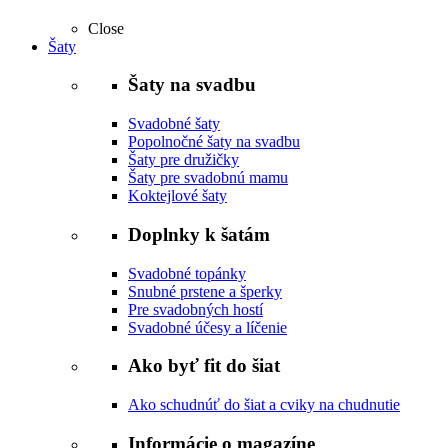
Close
Šaty
Šaty na svadbu
Svadobné šaty
Popolnočné šaty na svadbu
Šaty pre družičky
Šaty pre svadobnú mamu
Koktejlové šaty
Doplnky k šatám
Svadobné topánky
Snubné prstene a šperky
Pre svadobných hostí
Svadobné účesy a líčenie
Ako byť fit do šiat
Ako schudnúť do šiat a cviky na chudnutie
Informácie o magazíne