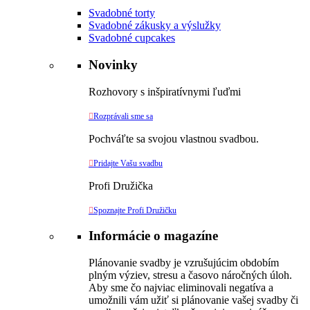
Svadobné torty
Svadobné zákusky a výslužky
Svadobné cupcakes
Novinky
Rozhovory s inšpiratívnymi ľuďmi

Rozprávali sme sa
Pochváľte sa svojou vlastnou svadbou.

Pridajte Vašu svadbu
Profi Družička

Spoznajte Profi Družičku
Informácie o magazíne
Plánovanie svadby je vzrušujúcim obdobím
plným výziev, stresu a časovo náročných úloh.
Aby sme čo najviac eliminovali negatíva a
umožnili vám užiť si plánovanie vašej svadby či