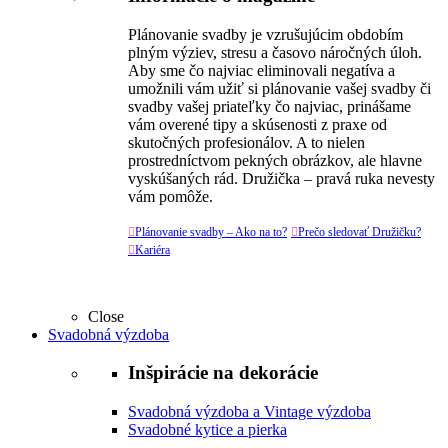
Plánovanie svadby je vzrušujúcim obdobím
plným výziev, stresu a časovo náročných úloh.
Aby sme čo najviac eliminovali negatíva a
umožnili vám užiť si plánovanie vašej svadby či
svadby vašej priateľky čo najviac, prinášame
vám overené tipy a skúsenosti z praxe od
skutočných profesionálov. A to nielen
prostredníctvom pekných obrázkov, ale hlavne
vyskúšaných rád. Družička – pravá ruka nevesty
vám pomôže.

Plánovanie svadby – Ako na to?

Prečo sledovať Družičku?

Kariéra
Close
Svadobná výzdoba
Inšpirácie na dekorácie
Svadobná výzdoba a Vintage výzdoba
Svadobné kytice a pierka