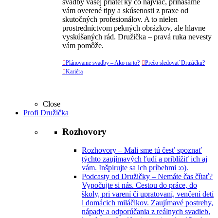
svadby vašej priateľky čo najviac, prinášame
vám overené tipy a skúsenosti z praxe od
skutočných profesionálov. A to nielen
prostredníctvom pekných obrázkov, ale hlavne
vyskúšaných rád. Družička – pravá ruka nevesty
vám pomôže.

Plánovanie svadby – Ako na to?

Prečo sledovať Družičku?

Kariéra
Close
Profi Družička
Rozhovory
Rozhovory
–
Mali sme tú česť spoznať
týchto zaujímavých ľudí a priblížiť ich aj
vám. Inšpirujte sa ich príbehmi :o).
Podcasty od Družičky
–
Nemáte čas čítať?
Vypočujte si nás. Cestou do práce, do
školy, pri varení či upratovaní, venčení detí
i domácich miláčikov. Zaujímavé postrehy,
nápady a odporúčania z reálnych svadieb,