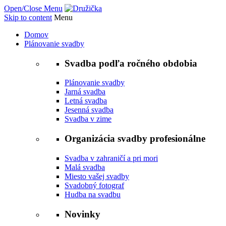
Open/Close Menu
Skip to content
Menu
Domov
Plánovanie svadby
Svadba podľa ročného obdobia
Plánovanie svadby
Jarná svadba
Letná svadba
Jesenná svadba
Svadba v zime
Organizácia svadby profesionálne
Svadba v zahraničí a pri mori
Malá svadba
Miesto vašej svadby
Svadobný fotograf
Hudba na svadbu
Novinky