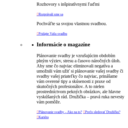
Rozhovory s inšpiratívnymi ľuďmi

Rozprávali sme sa
Pochváľte sa svojou vlastnou svadbou.

Pridajte Vašu svadbu
Informácie o magazíne
Plánovanie svadby je vzrušujúcim obdobím
plným výziev, stresu a časovo náročných úloh.
Aby sme čo najviac eliminovali negatíva a
umožnili vám užiť si plánovanie vašej svadby či
svadby vašej priateľky čo najviac, prinášame
vám overené tipy a skúsenosti z praxe od
skutočných profesionálov. A to nielen
prostredníctvom pekných obrázkov, ale hlavne
vyskúšaných rád. Družička – pravá ruka nevesty
vám pomôže.

Plánovanie svadby – Ako na to?

Prečo sledovať Družičku?

Kariéra