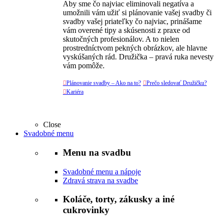
Aby sme čo najviac eliminovali negatíva a
umožnili vám užiť si plánovanie vašej svadby či
svadby vašej priateľky čo najviac, prinášame
vám overené tipy a skúsenosti z praxe od
skutočných profesionálov. A to nielen
prostredníctvom pekných obrázkov, ale hlavne
vyskúšaných rád. Družička – pravá ruka nevesty
vám pomôže.

Plánovanie svadby – Ako na to?

Prečo sledovať Družičku?

Kariéra
Close
Svadobné menu
Menu na svadbu
Svadobné menu a nápoje
Zdravá strava na svadbe
Koláče, torty, zákusky a iné
cukrovinky