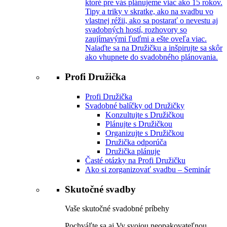
ktoré pre vás plánujeme viac ako 15 rokov.
Tipy a triky v skratke, ako na svadbu vo
vlastnej réžii, ako sa postarať o nevestu aj
svadobných hostí, rozhovory so
zaujímavými ľuďmi a ešte oveľa viac.
Nalaďte sa na Družičku a inšpirujte sa skôr
ako vhupnete do svadobného plánovania.
Profi Družička
Profi Družička
Svadobné balíčky od Družičky
Konzultujte s Družičkou
Plánujte s Družičkou
Organizujte s Družičkou
Družička odporúča
Družička plánuje
Časté otázky na Profi Družičku
Ako si zorganizovať svadbu – Seminár
Skutočné svadby
Vaše skutočné svadobné príbehy
Pochváľte sa aj Vy svojou neopakovateľnou