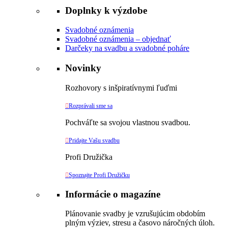
Doplnky k výzdobe
Svadobné oznámenia
Svadobné oznámenia – objednať
Darčeky na svadbu a svadobné poháre
Novinky
Rozhovory s inšpiratívnymi ľuďmi

Rozprávali sme sa
Pochváľte sa svojou vlastnou svadbou.

Pridajte Vašu svadbu
Profi Družička

Spoznajte Profi Družičku
Informácie o magazíne
Plánovanie svadby je vzrušujúcim obdobím
plným výziev, stresu a časovo náročných úloh.