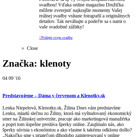
svadbou! Vďaka online magazínu Družička
môžete zverejniť najkrajšie momenty Vašej
reálnej svadby vrátane fotografií a originálnych
detailov. Tak neváhajte a podeľte sa s nami o
vaše svadobné zážitky!

Pridajte svoju svadbu
Close
Značka: klenoty
04
09 '16
Predstavujeme – Dáma v červenom a Klenotky.sk
Lenka Niepelová, Klenotky.sk, Žilina Dnes vám predstavíme
Lenku, mladú slečnu zo Žiliny, ktorá má vyštudovaný ekonomický
smer na Žilinskej univerzite, pracuje ako marketingová manažérka
a popri tom úspešne predáva šperky online. Zaujímalo nás, ako
šperky súvisia s ekonómiou a ako vlastne k takému odklonu došlo?
„Nakoľko sme s priateľom dlhodobo zainteresovaní v online