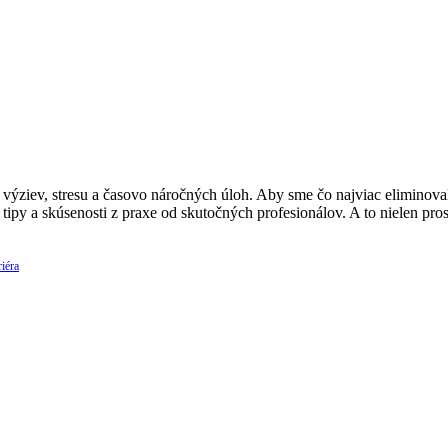
ýziev, stresu a časovo náročných úloh. Aby sme čo najviac eliminovali
 tipy a skúsenosti z praxe od skutočných profesionálov. A to nielen p
iéra