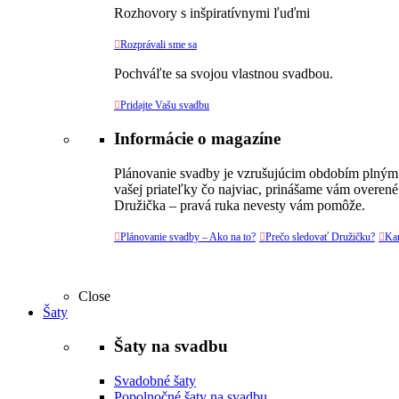
Rozhovory s inšpiratívnymi ľuďmi

Rozprávali sme sa
Pochváľte sa svojou vlastnou svadbou.

Pridajte Vašu svadbu
Informácie o magazíne
Plánovanie svadby je vzrušujúcim obdobím plným v
vašej priateľky čo najviac, prinášame vám overené
Družička – pravá ruka nevesty vám pomôže.

Plánovanie svadby – Ako na to?

Prečo sledovať Družičku?

Kar
Close
Šaty
Šaty na svadbu
Svadobné šaty
Popolnočné šaty na svadbu