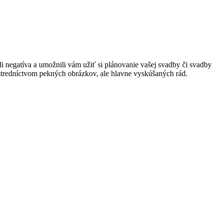
 negatíva a umožnili vám užiť si plánovanie vašej svadby či svadby
rostredníctvom pekných obrázkov, ale hlavne vyskúšaných rád.