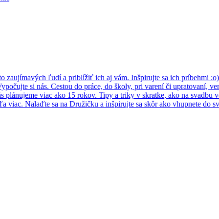
 zaujímavých ľudí a priblížiť ich aj vám. Inšpirujte sa ich príbehmi :o)
ypočujte si nás. Cestou do práce, do školy, pri varení či upratovaní, v
s plánujeme viac ako 15 rokov. Tipy a triky v skratke, ako na svadbu vo
a viac. Nalaďte sa na Družičku a inšpirujte sa skôr ako vhupnete do 