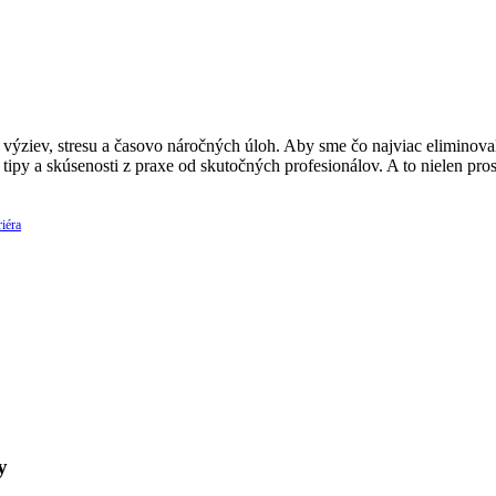
ýziev, stresu a časovo náročných úloh. Aby sme čo najviac eliminovali
 tipy a skúsenosti z praxe od skutočných profesionálov. A to nielen p
iéra
y