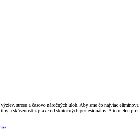
ýziev, stresu a časovo náročných úloh. Aby sme čo najviac eliminovali
 tipy a skúsenosti z praxe od skutočných profesionálov. A to nielen p
iéra