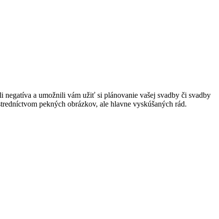
 negatíva a umožnili vám užiť si plánovanie vašej svadby či svadby
rostredníctvom pekných obrázkov, ale hlavne vyskúšaných rád.