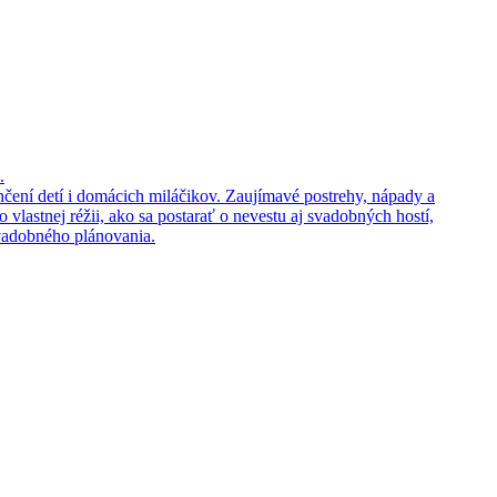
.
enčení detí i domácich miláčikov. Zaujímavé postrehy, nápady a
 vlastnej réžii, ako sa postarať o nevestu aj svadobných hostí,
svadobného plánovania.