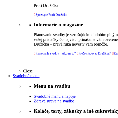
Profi Družička

Spoznajte Profi Družičku
Informácie o magazíne
Plánovanie svadby je vzrušujúcim obdobím plným v
vašej priateľky čo najviac, prinášame vám overené
Družička – pravá ruka nevesty vám pomôže.

Plánovanie svadby – Ako na to?

Prečo sledovať Družičku?

Kar
Close
Svadobné menu
Menu na svadbu
Svadobné menu a nápoje
Zdravá strava na svadbe
Koláče, torty, zákusky a iné cukrovink