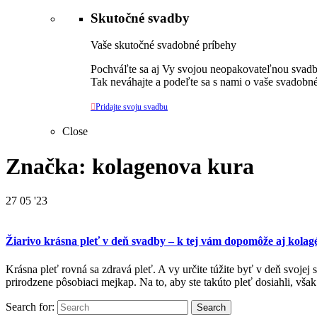
Skutočné svadby
Vaše skutočné svadobné príbehy
Pochváľte sa aj Vy svojou neopakovateľnou svadbo
Tak neváhajte a podeľte sa s nami o vaše svadobné

Pridajte svoju svadbu
Close
Značka: kolagenova kura
27
05 '23
Žiarivo krásna pleť v deň svadby – k tej vám dopomôže aj kola
Krásna pleť rovná sa zdravá pleť. A vy určite túžite byť v deň svoje
prirodzene pôsobiaci mejkap. Na to, aby ste takúto pleť dosiahli, v
Search for: