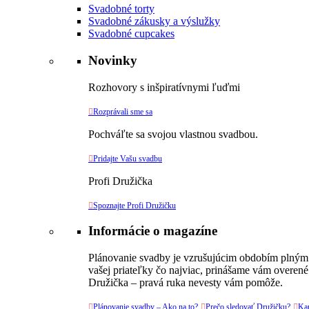
Svadobné torty
Svadobné zákusky a výslužky
Svadobné cupcakes
Novinky
Rozhovory s inšpiratívnymi ľuďmi

Rozprávali sme sa
Pochváľte sa svojou vlastnou svadbou.

Pridajte Vašu svadbu
Profi Družička

Spoznajte Profi Družičku
Informácie o magazíne
Plánovanie svadby je vzrušujúcim obdobím plným v
vašej priateľky čo najviac, prinášame vám overené
Družička – pravá ruka nevesty vám pomôže.

Plánovanie svadby – Ako na to?

Prečo sledovať Družičku?

Kar