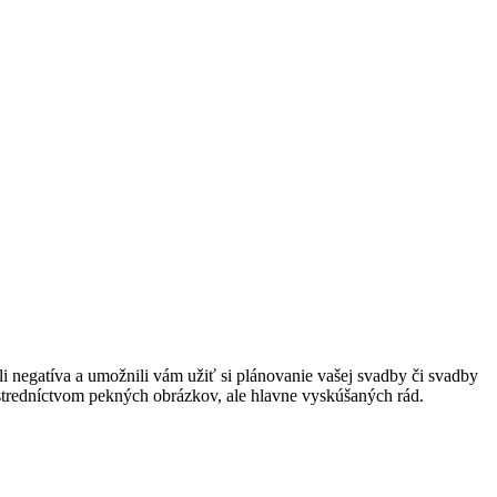
 negatíva a umožnili vám užiť si plánovanie vašej svadby či svadby
rostredníctvom pekných obrázkov, ale hlavne vyskúšaných rád.