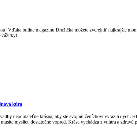
u! Vďaka online magazínu Družička môžete zverejniť najkrajšie momenty
 zážitky!
génová kúra
j svadby neodolateľne krásna, aby ste svojmu ženíchovi vyrazili dych.
šak musíte myslieť dostatočne vopred. Krása vychádza z vnútra a zdravú