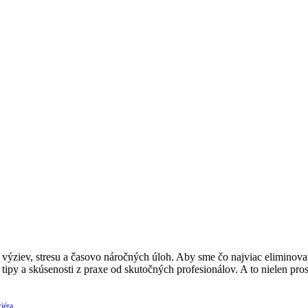
ýziev, stresu a časovo náročných úloh. Aby sme čo najviac eliminovali
 tipy a skúsenosti z praxe od skutočných profesionálov. A to nielen p
iéra