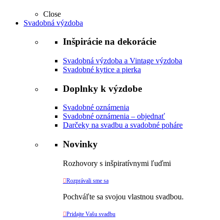
Close
Svadobná výzdoba
Inšpirácie na dekorácie
Svadobná výzdoba a Vintage výzdoba
Svadobné kytice a pierka
Doplnky k výzdobe
Svadobné oznámenia
Svadobné oznámenia – objednať
Darčeky na svadbu a svadobné poháre
Novinky
Rozhovory s inšpiratívnymi ľuďmi

Rozprávali sme sa
Pochváľte sa svojou vlastnou svadbou.

Pridajte Vašu svadbu