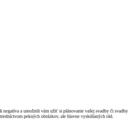
 negatíva a umožnili vám užiť si plánovanie vašej svadby či svadby
rostredníctvom pekných obrázkov, ale hlavne vyskúšaných rád.