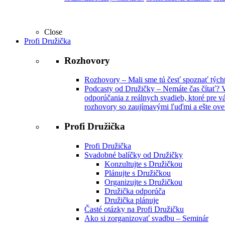
Close
Profi Družička
Rozhovory
Rozhovory
–
Mali sme tú česť spoznať týchto
Podcasty od Družičky
–
Nemáte čas čítať? V
odporúčania z reálnych svadieb, ktoré pre vá
rozhovory so zaujímavými ľuďmi a ešte oveľ
Profi Družička
Profi Družička
Svadobné balíčky od Družičky
Konzultujte s Družičkou
Plánujte s Družičkou
Organizujte s Družičkou
Družička odporúča
Družička plánuje
Časté otázky na Profi Družičku
Ako si zorganizovať svadbu – Seminár