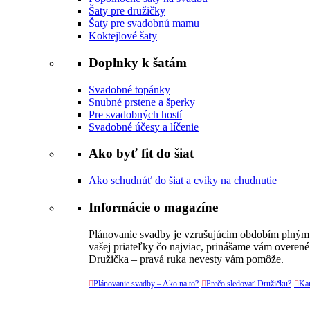
Šaty pre družičky
Šaty pre svadobnú mamu
Koktejlové šaty
Doplnky k šatám
Svadobné topánky
Snubné prstene a šperky
Pre svadobných hostí
Svadobné účesy a líčenie
Ako byť fit do šiat
Ako schudnúť do šiat a cviky na chudnutie
Informácie o magazíne
Plánovanie svadby je vzrušujúcim obdobím plným v
vašej priateľky čo najviac, prinášame vám overené
Družička – pravá ruka nevesty vám pomôže.

Plánovanie svadby – Ako na to?

Prečo sledovať Družičku?

Kar