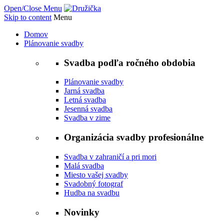
Open/Close Menu
Skip to content
Menu
Domov
Plánovanie svadby
Svadba podľa ročného obdobia
Plánovanie svadby
Jarná svadba
Letná svadba
Jesenná svadba
Svadba v zime
Organizácia svadby profesionálne
Svadba v zahraničí a pri mori
Malá svadba
Miesto vašej svadby
Svadobný fotograf
Hudba na svadbu
Novinky