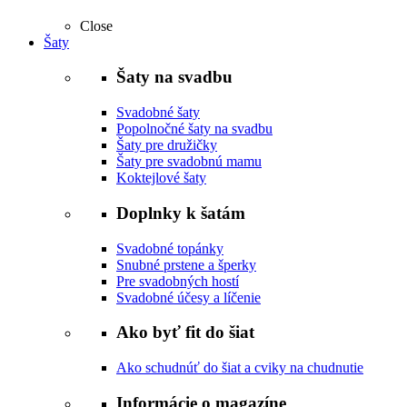
Close
Šaty
Šaty na svadbu
Svadobné šaty
Popolnočné šaty na svadbu
Šaty pre družičky
Šaty pre svadobnú mamu
Koktejlové šaty
Doplnky k šatám
Svadobné topánky
Snubné prstene a šperky
Pre svadobných hostí
Svadobné účesy a líčenie
Ako byť fit do šiat
Ako schudnúť do šiat a cviky na chudnutie
Informácie o magazíne