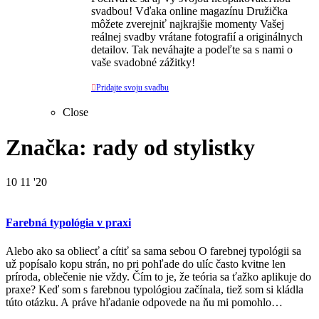
svadbou! Vďaka online magazínu Družička
môžete zverejniť najkrajšie momenty Vašej
reálnej svadby vrátane fotografií a originálnych
detailov. Tak neváhajte a podeľte sa s nami o
vaše svadobné zážitky!

Pridajte svoju svadbu
Close
Značka: rady od stylistky
10
11 '20
Farebná typológia v praxi
Alebo ako sa obliecť a cítiť sa sama sebou O farebnej typológii sa
už popísalo kopu strán, no pri pohľade do ulíc často kvitne len
príroda, oblečenie nie vždy. Čím to je, že teória sa ťažko aplikuje do
praxe? Keď som s farebnou typológiou začínala, tiež som si kládla
túto otázku. A práve hľadanie odpovede na ňu mi pomohlo…