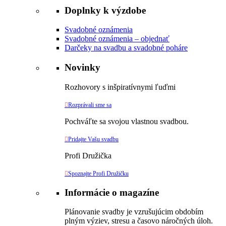
Doplnky k výzdobe
Svadobné oznámenia
Svadobné oznámenia – objednať
Darčeky na svadbu a svadobné poháre
Novinky
Rozhovory s inšpiratívnymi ľuďmi

Rozprávali sme sa
Pochváľte sa svojou vlastnou svadbou.

Pridajte Vašu svadbu
Profi Družička

Spoznajte Profi Družičku
Informácie o magazíne
Plánovanie svadby je vzrušujúcim obdobím
plným výziev, stresu a časovo náročných úloh.