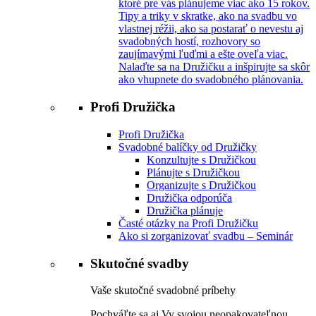
ktoré pre vás plánujeme viac ako 15 rokov.
Tipy a triky v skratke, ako na svadbu vo
vlastnej réžii, ako sa postarať o nevestu aj
svadobných hostí, rozhovory so
zaujímavými ľuďmi a ešte oveľa viac.
Nalaďte sa na Družičku a inšpirujte sa skôr
ako vhupnete do svadobného plánovania.
Profi Družička
Profi Družička
Svadobné balíčky od Družičky
Konzultujte s Družičkou
Plánujte s Družičkou
Organizujte s Družičkou
Družička odporúča
Družička plánuje
Časté otázky na Profi Družičku
Ako si zorganizovať svadbu – Seminár
Skutočné svadby
Vaše skutočné svadobné príbehy
Pochváľte sa aj Vy svojou neopakovateľnou