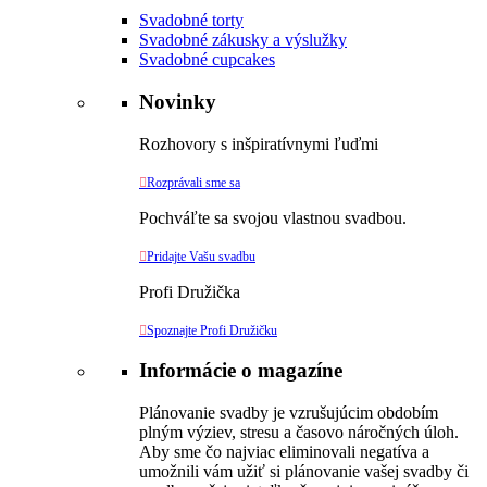
Svadobné torty
Svadobné zákusky a výslužky
Svadobné cupcakes
Novinky
Rozhovory s inšpiratívnymi ľuďmi

Rozprávali sme sa
Pochváľte sa svojou vlastnou svadbou.

Pridajte Vašu svadbu
Profi Družička

Spoznajte Profi Družičku
Informácie o magazíne
Plánovanie svadby je vzrušujúcim obdobím
plným výziev, stresu a časovo náročných úloh.
Aby sme čo najviac eliminovali negatíva a
umožnili vám užiť si plánovanie vašej svadby či