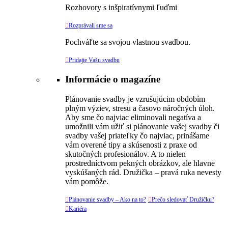
Rozhovory s inšpiratívnymi ľuďmi

Rozprávali sme sa
Pochváľte sa svojou vlastnou svadbou.

Pridajte Vašu svadbu
Informácie o magazíne
Plánovanie svadby je vzrušujúcim obdobím
plným výziev, stresu a časovo náročných úloh.
Aby sme čo najviac eliminovali negatíva a
umožnili vám užiť si plánovanie vašej svadby či
svadby vašej priateľky čo najviac, prinášame
vám overené tipy a skúsenosti z praxe od
skutočných profesionálov. A to nielen
prostredníctvom pekných obrázkov, ale hlavne
vyskúšaných rád. Družička – pravá ruka nevesty
vám pomôže.

Plánovanie svadby – Ako na to?

Prečo sledovať Družičku?

Kariéra