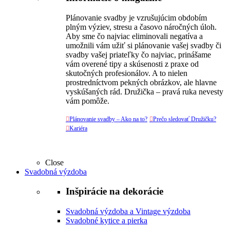
Plánovanie svadby je vzrušujúcim obdobím
plným výziev, stresu a časovo náročných úloh.
Aby sme čo najviac eliminovali negatíva a
umožnili vám užiť si plánovanie vašej svadby či
svadby vašej priateľky čo najviac, prinášame
vám overené tipy a skúsenosti z praxe od
skutočných profesionálov. A to nielen
prostredníctvom pekných obrázkov, ale hlavne
vyskúšaných rád. Družička – pravá ruka nevesty
vám pomôže.

Plánovanie svadby – Ako na to?

Prečo sledovať Družičku?

Kariéra
Close
Svadobná výzdoba
Inšpirácie na dekorácie
Svadobná výzdoba a Vintage výzdoba
Svadobné kytice a pierka