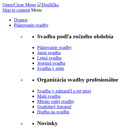
Open/Close Menu
Skip to content
Menu
Domov
Plánovanie svadby
Svadba podľa ročného obdobia
Plánovanie svadby
Jarná svadba
Letná svadba
Jesenná svadba
Svadba v zime
Organizácia svadby profesionálne
Svadba v zahraničí a pri mori
Malá svadba
Miesto vašej svadby
Svadobný fotograf
Hudba na svadbu
Novinky