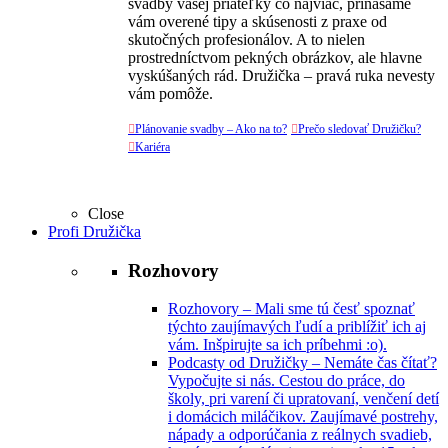
svadby vašej priateľky čo najviac, prinášame
vám overené tipy a skúsenosti z praxe od
skutočných profesionálov. A to nielen
prostredníctvom pekných obrázkov, ale hlavne
vyskúšaných rád. Družička – pravá ruka nevesty
vám pomôže.

Plánovanie svadby – Ako na to?

Prečo sledovať Družičku?

Kariéra
Close
Profi Družička
Rozhovory
Rozhovory
–
Mali sme tú česť spoznať
týchto zaujímavých ľudí a priblížiť ich aj
vám. Inšpirujte sa ich príbehmi :o).
Podcasty od Družičky
–
Nemáte čas čítať?
Vypočujte si nás. Cestou do práce, do
školy, pri varení či upratovaní, venčení detí
i domácich miláčikov. Zaujímavé postrehy,
nápady a odporúčania z reálnych svadieb,