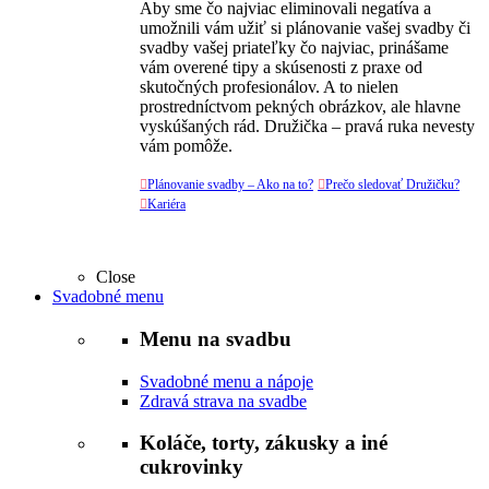
Aby sme čo najviac eliminovali negatíva a
umožnili vám užiť si plánovanie vašej svadby či
svadby vašej priateľky čo najviac, prinášame
vám overené tipy a skúsenosti z praxe od
skutočných profesionálov. A to nielen
prostredníctvom pekných obrázkov, ale hlavne
vyskúšaných rád. Družička – pravá ruka nevesty
vám pomôže.

Plánovanie svadby – Ako na to?

Prečo sledovať Družičku?

Kariéra
Close
Svadobné menu
Menu na svadbu
Svadobné menu a nápoje
Zdravá strava na svadbe
Koláče, torty, zákusky a iné
cukrovinky