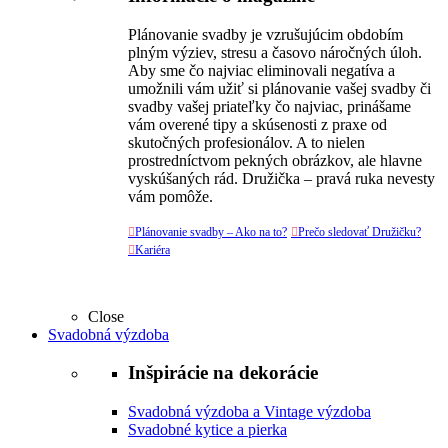
Plánovanie svadby je vzrušujúcim obdobím
plným výziev, stresu a časovo náročných úloh.
Aby sme čo najviac eliminovali negatíva a
umožnili vám užiť si plánovanie vašej svadby či
svadby vašej priateľky čo najviac, prinášame
vám overené tipy a skúsenosti z praxe od
skutočných profesionálov. A to nielen
prostredníctvom pekných obrázkov, ale hlavne
vyskúšaných rád. Družička – pravá ruka nevesty
vám pomôže.

Plánovanie svadby – Ako na to?

Prečo sledovať Družičku?

Kariéra
Close
Svadobná výzdoba
Inšpirácie na dekorácie
Svadobná výzdoba a Vintage výzdoba
Svadobné kytice a pierka