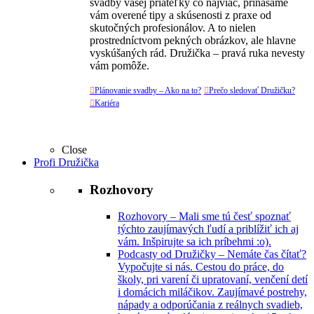
svadby vašej priateľky čo najviac, prinášame
vám overené tipy a skúsenosti z praxe od
skutočných profesionálov. A to nielen
prostredníctvom pekných obrázkov, ale hlavne
vyskúšaných rád. Družička – pravá ruka nevesty
vám pomôže.

Plánovanie svadby – Ako na to?

Prečo sledovať Družičku?

Kariéra
Close
Profi Družička
Rozhovory
Rozhovory
–
Mali sme tú česť spoznať
týchto zaujímavých ľudí a priblížiť ich aj
vám. Inšpirujte sa ich príbehmi :o).
Podcasty od Družičky
–
Nemáte čas čítať?
Vypočujte si nás. Cestou do práce, do
školy, pri varení či upratovaní, venčení detí
i domácich miláčikov. Zaujímavé postrehy,
nápady a odporúčania z reálnych svadieb,