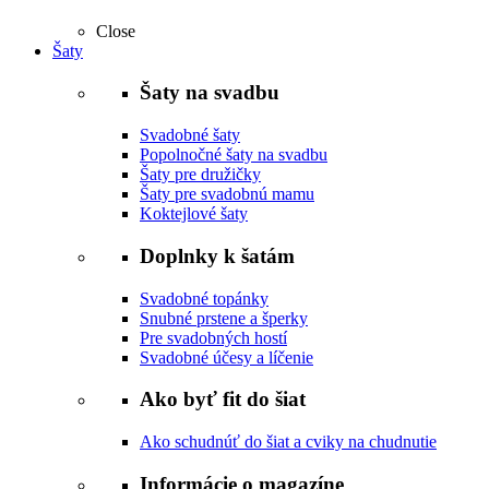
Close
Šaty
Šaty na svadbu
Svadobné šaty
Popolnočné šaty na svadbu
Šaty pre družičky
Šaty pre svadobnú mamu
Koktejlové šaty
Doplnky k šatám
Svadobné topánky
Snubné prstene a šperky
Pre svadobných hostí
Svadobné účesy a líčenie
Ako byť fit do šiat
Ako schudnúť do šiat a cviky na chudnutie
Informácie o magazíne