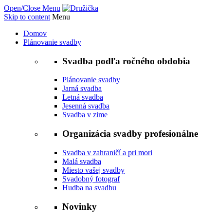
Open/Close Menu
Skip to content
Menu
Domov
Plánovanie svadby
Svadba podľa ročného obdobia
Plánovanie svadby
Jarná svadba
Letná svadba
Jesenná svadba
Svadba v zime
Organizácia svadby profesionálne
Svadba v zahraničí a pri mori
Malá svadba
Miesto vašej svadby
Svadobný fotograf
Hudba na svadbu
Novinky