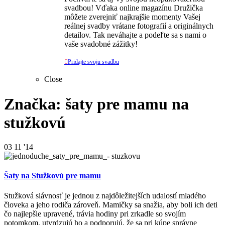
svadbou! Vďaka online magazínu Družička
môžete zverejniť najkrajšie momenty Vašej
reálnej svadby vrátane fotografií a originálnych
detailov. Tak neváhajte a podeľte sa s nami o
vaše svadobné zážitky!

Pridajte svoju svadbu
Close
Značka: šaty pre mamu na
stužkovú
03
11 '14
Šaty na Stužkovú pre mamu
Stužková slávnosť je jednou z najdôležitejších udalostí mladého
človeka a jeho rodiča zároveň. Mamičky sa snažia, aby boli ich deti
čo najlepšie upravené, trávia hodiny pri zrkadle so svojím
potomkom, utvrdzujú ho a podporujú, že sa pri kúpe správne