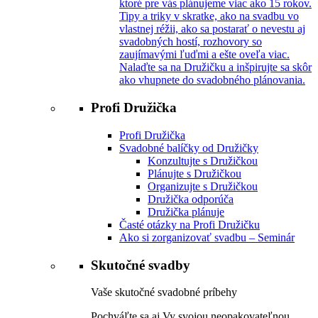
ktoré pre vás plánujeme viac ako 15 rokov.
Tipy a triky v skratke, ako na svadbu vo
vlastnej réžii, ako sa postarať o nevestu aj
svadobných hostí, rozhovory so
zaujímavými ľuďmi a ešte oveľa viac.
Nalaďte sa na Družičku a inšpirujte sa skôr
ako vhupnete do svadobného plánovania.
Profi Družička
Profi Družička
Svadobné balíčky od Družičky
Konzultujte s Družičkou
Plánujte s Družičkou
Organizujte s Družičkou
Družička odporúča
Družička plánuje
Časté otázky na Profi Družičku
Ako si zorganizovať svadbu – Seminár
Skutočné svadby
Vaše skutočné svadobné príbehy
Pochváľte sa aj Vy svojou neopakovateľnou