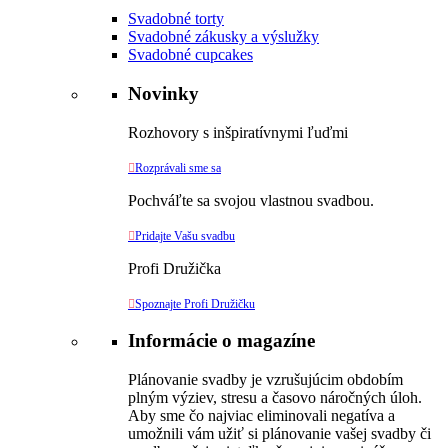
Svadobné torty
Svadobné zákusky a výslužky
Svadobné cupcakes
Novinky
Rozhovory s inšpiratívnymi ľuďmi

Rozprávali sme sa
Pochváľte sa svojou vlastnou svadbou.

Pridajte Vašu svadbu
Profi Družička

Spoznajte Profi Družičku
Informácie o magazíne
Plánovanie svadby je vzrušujúcim obdobím
plným výziev, stresu a časovo náročných úloh.
Aby sme čo najviac eliminovali negatíva a
umožnili vám užiť si plánovanie vašej svadby či