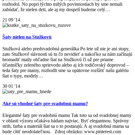
rozhodol. No popri týchto milých povinnostiach by sme nemali
zabúdať, že nielen deti, ale aj my dospelí budeme celý…
21
09 '14
Šaty nielen na Stužkovú
Stužková alebo predsvadobná generálka Po lete už nie je ani stopy,
zato Stužkové slávnosti sú tu čo nevidieť a nakoľko sa nám začínajú
hromadiť maily ohľadne šiat na Stužkovú či už pre priame
účastníčky zeleného sprievodu alebo aj ich rodičovský doprovod –
teda šaty pre mamy, rozhodli sme sa opätovne rozšíriť našu galériu
šiat o typy, modely…
30
01 '14
Aké sú vhodné šaty pre svadobnú mamu?
Elegantné šaty pre svadobnú mamu Tak toto sa od svadobnej mamy
v oblasti výzoru očakáva hádam najviac. Byť elegantnou. Správny
strih, farba a materiál šiat sa o to postarajú. A aj svadobná mama sa
bude cítiť neodolateľnou. Zdroj obrázku: www.pinterest.com