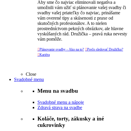
Aby sme čo najviac eliminovali negatíva a
umožnili vám užiť si plánovanie vašej svadby či
svadby vašej priateľky čo najviac, prinášame
vám overené tipy a skúsenosti z praxe od
skutočných profesionálov. A to nielen
prostredníctvom pekných obrázkov, ale hlavne
vyskúšaných rád. Družička – pravá ruka nevesty
vám pomôže.

Plánovanie svadby – Ako na to?

Prečo sledovať Družičku?

Kariéra
Close
Svadobné menu
Menu na svadbu
Svadobné menu a nápoje
Zdravá strava na svadbe
Koláče, torty, zákusky a iné
cukrovinky