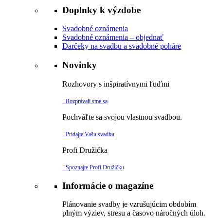
Doplnky k výzdobe
Svadobné oznámenia
Svadobné oznámenia – objednať
Darčeky na svadbu a svadobné poháre
Novinky
Rozhovory s inšpiratívnymi ľuďmi

Rozprávali sme sa
Pochváľte sa svojou vlastnou svadbou.

Pridajte Vašu svadbu
Profi Družička

Spoznajte Profi Družičku
Informácie o magazíne
Plánovanie svadby je vzrušujúcim obdobím
plným výziev, stresu a časovo náročných úloh.