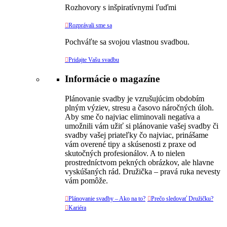
Rozhovory s inšpiratívnymi ľuďmi

Rozprávali sme sa
Pochváľte sa svojou vlastnou svadbou.

Pridajte Vašu svadbu
Informácie o magazíne
Plánovanie svadby je vzrušujúcim obdobím
plným výziev, stresu a časovo náročných úloh.
Aby sme čo najviac eliminovali negatíva a
umožnili vám užiť si plánovanie vašej svadby či
svadby vašej priateľky čo najviac, prinášame
vám overené tipy a skúsenosti z praxe od
skutočných profesionálov. A to nielen
prostredníctvom pekných obrázkov, ale hlavne
vyskúšaných rád. Družička – pravá ruka nevesty
vám pomôže.

Plánovanie svadby – Ako na to?

Prečo sledovať Družičku?

Kariéra