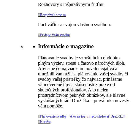
Rozhovory s inšpiratívnymi ľuďmi

Rozprávali sme sa
Pochváľte sa svojou vlastnou svadbou.

Pridajte Vašu svadbu
Informácie o magazíne
Plánovanie svadby je vzrušujúcim obdobím
plným výziev, stresu a časovo náročných úloh.
Aby sme čo najviac eliminovali negatíva a
umožnili vám užiť si plánovanie vašej svadby či
svadby vašej priateľky čo najviac, prinášame
vám overené tipy a skúsenosti z praxe od
skutočných profesionálov. A to nielen
prostredníctvom pekných obrázkov, ale hlavne
vyskúšaných rád. Družička – pravá ruka nevesty
vám pomôže.

Plánovanie svadby – Ako na to?

Prečo sledovať Družičku?

Kariéra