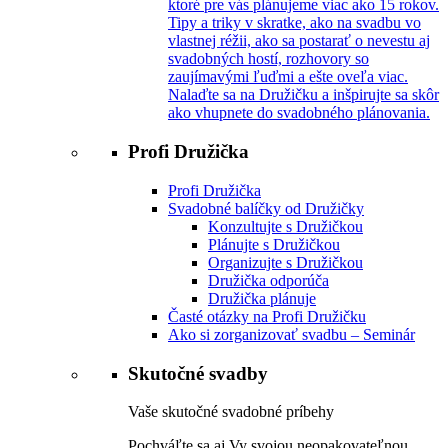
ktoré pre vás plánujeme viac ako 15 rokov.
Tipy a triky v skratke, ako na svadbu vo
vlastnej réžii, ako sa postarať o nevestu aj
svadobných hostí, rozhovory so
zaujímavými ľuďmi a ešte oveľa viac.
Nalaďte sa na Družičku a inšpirujte sa skôr
ako vhupnete do svadobného plánovania.
Profi Družička
Profi Družička
Svadobné balíčky od Družičky
Konzultujte s Družičkou
Plánujte s Družičkou
Organizujte s Družičkou
Družička odporúča
Družička plánuje
Časté otázky na Profi Družičku
Ako si zorganizovať svadbu – Seminár
Skutočné svadby
Vaše skutočné svadobné príbehy
Pochváľte sa aj Vy svojou neopakovateľnou