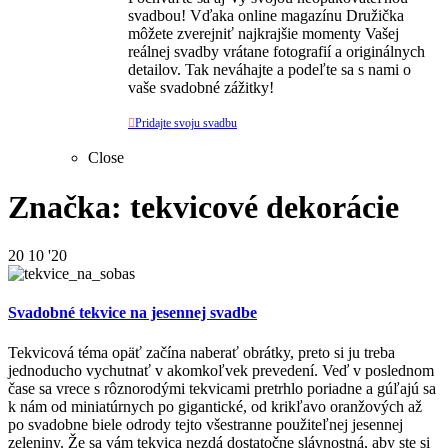
svadbou! Vďaka online magazínu Družička
môžete zverejniť najkrajšie momenty Vašej
reálnej svadby vrátane fotografií a originálnych
detailov. Tak neváhajte a podeľte sa s nami o
vaše svadobné zážitky!

Pridajte svoju svadbu
Close
Značka: tekvicové dekorácie
20
10 '20
Svadobné tekvice na jesennej svadbe
Tekvicová téma opäť začína naberať obrátky, preto si ju treba
jednoducho vychutnať v akomkoľvek prevedení. Veď v poslednom
čase sa vrece s rôznorodými tekvicami pretrhlo poriadne a gúľajú sa
k nám od miniatúrnych po gigantické, od krikľavo oranžových až
po svadobne biele odrody tejto všestranne použiteľnej jesennej
zeleniny. Že sa vám tekvica nezdá dostatočne slávnostná, aby ste si