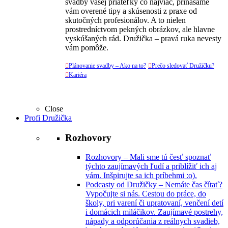
svadby vašej priateľky čo najviac, prinášame
vám overené tipy a skúsenosti z praxe od
skutočných profesionálov. A to nielen
prostredníctvom pekných obrázkov, ale hlavne
vyskúšaných rád. Družička – pravá ruka nevesty
vám pomôže.

Plánovanie svadby – Ako na to?

Prečo sledovať Družičku?

Kariéra
Close
Profi Družička
Rozhovory
Rozhovory
–
Mali sme tú česť spoznať
týchto zaujímavých ľudí a priblížiť ich aj
vám. Inšpirujte sa ich príbehmi :o).
Podcasty od Družičky
–
Nemáte čas čítať?
Vypočujte si nás. Cestou do práce, do
školy, pri varení či upratovaní, venčení detí
i domácich miláčikov. Zaujímavé postrehy,
nápady a odporúčania z reálnych svadieb,