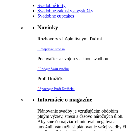
Svadobné torty
Svadobné zákusky a výslužky
Svadobné cupcakes
Novinky
Rozhovory s inšpiratívnymi ľuďmi

Rozprávali sme sa
Pochváľte sa svojou vlastnou svadbou.

Pridajte Vašu svadbu
Profi Družička

Spoznajte Profi Družičku
Informácie o magazíne
Plánovanie svadby je vzrušujúcim obdobím
plným výziev, stresu a časovo náročných úloh.
Aby sme čo najviac eliminovali negatíva a
umožnili vám užiť si plánovanie vašej svadby či