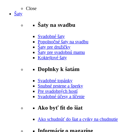
Close
Šaty
Šaty na svadbu
Svadobné šaty
Popolnočné šaty na svadbu
Šaty pre družičky
Šaty pre svadobnú mamu
Koktejlové šaty
Doplnky k šatám
Svadobné topánky
Snubné prstene a šperky
Pre svadobných hostí
Svadobné účesy a líčenie
Ako byť fit do šiat
Ako schudnúť do šiat a cviky na chudnutie
Informácie o magazíne