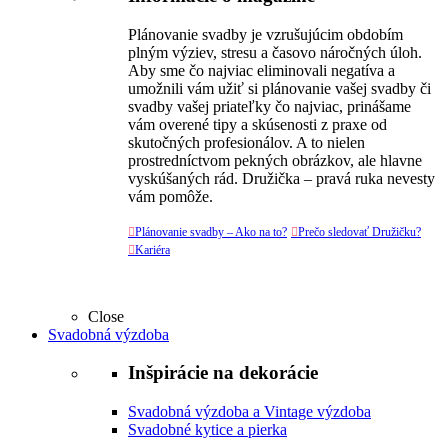
Plánovanie svadby je vzrušujúcim obdobím
plným výziev, stresu a časovo náročných úloh.
Aby sme čo najviac eliminovali negatíva a
umožnili vám užiť si plánovanie vašej svadby či
svadby vašej priateľky čo najviac, prinášame
vám overené tipy a skúsenosti z praxe od
skutočných profesionálov. A to nielen
prostredníctvom pekných obrázkov, ale hlavne
vyskúšaných rád. Družička – pravá ruka nevesty
vám pomôže.

Plánovanie svadby – Ako na to?

Prečo sledovať Družičku?

Kariéra
Close
Svadobná výzdoba
Inšpirácie na dekorácie
Svadobná výzdoba a Vintage výzdoba
Svadobné kytice a pierka