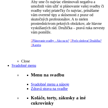
Aby sme čo najviac eliminovali negatíva a
umožnili vám užiť si plánovanie vašej svadby či
svadby vašej priateľky čo najviac, prinášame
vám overené tipy a skúsenosti z praxe od
skutočných profesionálov. A to nielen
prostredníctvom pekných obrázkov, ale hlavne
vyskúšaných rád. Družička – pravá ruka nevesty
vám pomôže.

Plánovanie svadby – Ako na to?

Prečo sledovať Družičku?

Kariéra
Close
Svadobné menu
Menu na svadbu
Svadobné menu a nápoje
Zdravá strava na svadbe
Koláče, torty, zákusky a iné
cukrovinky