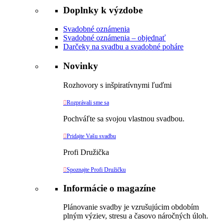
Doplnky k výzdobe
Svadobné oznámenia
Svadobné oznámenia – objednať
Darčeky na svadbu a svadobné poháre
Novinky
Rozhovory s inšpiratívnymi ľuďmi

Rozprávali sme sa
Pochváľte sa svojou vlastnou svadbou.

Pridajte Vašu svadbu
Profi Družička

Spoznajte Profi Družičku
Informácie o magazíne
Plánovanie svadby je vzrušujúcim obdobím
plným výziev, stresu a časovo náročných úloh.