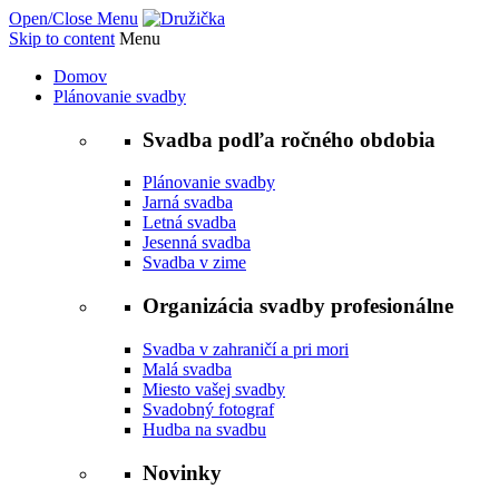
Open/Close Menu
Skip to content
Menu
Domov
Plánovanie svadby
Svadba podľa ročného obdobia
Plánovanie svadby
Jarná svadba
Letná svadba
Jesenná svadba
Svadba v zime
Organizácia svadby profesionálne
Svadba v zahraničí a pri mori
Malá svadba
Miesto vašej svadby
Svadobný fotograf
Hudba na svadbu
Novinky