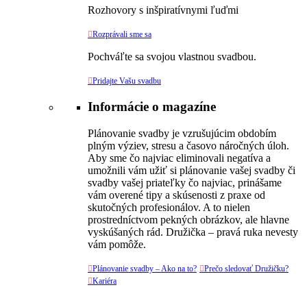
Rozhovory s inšpiratívnymi ľuďmi

Rozprávali sme sa
Pochváľte sa svojou vlastnou svadbou.

Pridajte Vašu svadbu
Informácie o magazíne
Plánovanie svadby je vzrušujúcim obdobím
plným výziev, stresu a časovo náročných úloh.
Aby sme čo najviac eliminovali negatíva a
umožnili vám užiť si plánovanie vašej svadby či
svadby vašej priateľky čo najviac, prinášame
vám overené tipy a skúsenosti z praxe od
skutočných profesionálov. A to nielen
prostredníctvom pekných obrázkov, ale hlavne
vyskúšaných rád. Družička – pravá ruka nevesty
vám pomôže.

Plánovanie svadby – Ako na to?

Prečo sledovať Družičku?

Kariéra