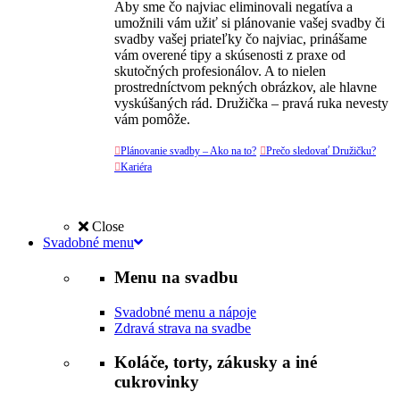
Aby sme čo najviac eliminovali negatíva a
umožnili vám užiť si plánovanie vašej svadby či
svadby vašej priateľky čo najviac, prinášame
vám overené tipy a skúsenosti z praxe od
skutočných profesionálov. A to nielen
prostredníctvom pekných obrázkov, ale hlavne
vyskúšaných rád. Družička – pravá ruka nevesty
vám pomôže.

Plánovanie svadby – Ako na to?

Prečo sledovať Družičku?

Kariéra
Close
Svadobné menu
Menu na svadbu
Svadobné menu a nápoje
Zdravá strava na svadbe
Koláče, torty, zákusky a iné
cukrovinky