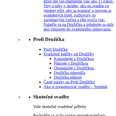
ktoré pre vás plánujeme viac ako 15 rokov.
Tipy a triky v skratke, ako na svadbu vo
vlastnej réžii, ako sa postarať o nevestu aj
svadobných hostí, rozhovory so
zaujímavými ľuďmi a ešte oveľa viac.
Nalaďte sa na Družičku a inšpirujte sa skôr
ako vhupnete do svadobného plánovania.
Profi Družička
Profi Družička
Svadobné balíčky od Družičky
Konzultujte s Družičkou
Plánujte s Družičkou
Organizujte s Družičkou
Družička odporúča
Družička plánuje
Časté otázky na Profi Družičku
Ako si zorganizovať svadbu – Seminár
Skutočné svadby
Vaše skutočné svadobné príbehy
Pochváľte sa aj Vy svojou neopakovateľnou