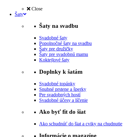
Close
Šaty
Šaty na svadbu
Svadobné šaty
Popolnočné šaty na svadbu
Šaty pre družičky
Šaty pre svadobnú mamu
Koktejlové šaty
Doplnky k šatám
Svadobné topánky
Snubné prstene a šperky
Pre svadobných hostí
Svadobné účesy a líčenie
Ako byť fit do šiat
Ako schudnúť do šiat a cviky na chudnutie
Informácie o magazíne