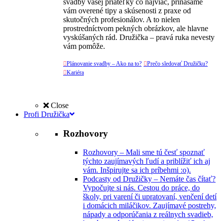
svadby vašej priateľky čo najviac, prinášame
vám overené tipy a skúsenosti z praxe od
skutočných profesionálov. A to nielen
prostredníctvom pekných obrázkov, ale hlavne
vyskúšaných rád. Družička – pravá ruka nevesty
vám pomôže.

Plánovanie svadby – Ako na to?

Prečo sledovať Družičku?

Kariéra
Close
Profi Družička
Rozhovory
Rozhovory
–
Mali sme tú česť spoznať
týchto zaujímavých ľudí a priblížiť ich aj
vám. Inšpirujte sa ich príbehmi :o).
Podcasty od Družičky
–
Nemáte čas čítať?
Vypočujte si nás. Cestou do práce, do
školy, pri varení či upratovaní, venčení detí
i domácich miláčikov. Zaujímavé postrehy,
nápady a odporúčania z reálnych svadieb,