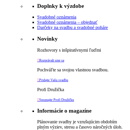
Doplnky k výzdobe
Svadobné oznámenia
Svadobné oznámenia – objednať
Darčeky na svadbu a svadobné poháre
Novinky
Rozhovory s inšpiratívnymi ľuďmi

Rozprávali sme sa
Pochváľte sa svojou vlastnou svadbou.

Pridajte Vašu svadbu
Profi Družička

Spoznajte Profi Družičku
Informácie o magazíne
Plánovanie svadby je vzrušujúcim obdobím
plným výziev, stresu a časovo náročných úloh.