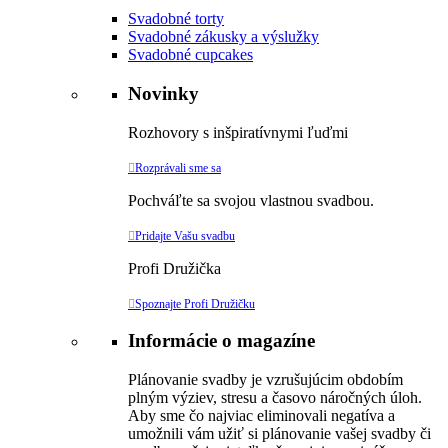
Svadobné torty
Svadobné zákusky a výslužky
Svadobné cupcakes
Novinky
Rozhovory s inšpiratívnymi ľuďmi

Rozprávali sme sa
Pochváľte sa svojou vlastnou svadbou.

Pridajte Vašu svadbu
Profi Družička

Spoznajte Profi Družičku
Informácie o magazíne
Plánovanie svadby je vzrušujúcim obdobím
plným výziev, stresu a časovo náročných úloh.
Aby sme čo najviac eliminovali negatíva a
umožnili vám užiť si plánovanie vašej svadby či