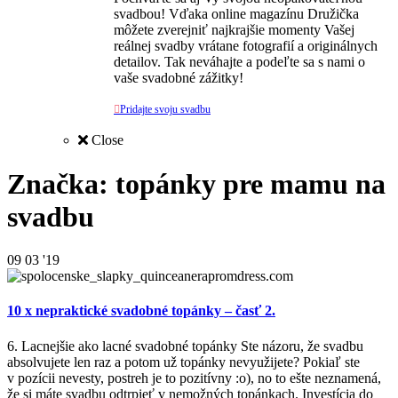
svadbou! Vďaka online magazínu Družička
môžete zverejniť najkrajšie momenty Vašej
reálnej svadby vrátane fotografií a originálnych
detailov. Tak neváhajte a podeľte sa s nami o
vaše svadobné zážitky!

Pridajte svoju svadbu
Close
Značka: topánky pre mamu na
svadbu
09
03 '19
10 x nepraktické svadobné topánky – časť 2.
6. Lacnejšie ako lacné svadobné topánky Ste názoru, že svadbu
absolvujete len raz a potom už topánky nevyužijete? Pokiaľ ste
v pozícii nevesty, postreh je to pozitívny :o), no to ešte neznamená,
že si máte svadbu odtrpieť v nemožných topánkach. Investícia do