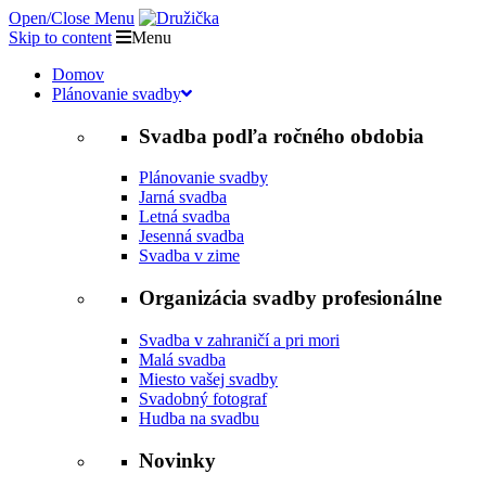
Open/Close Menu
Skip to content
Menu
Domov
Plánovanie svadby
Svadba podľa ročného obdobia
Plánovanie svadby
Jarná svadba
Letná svadba
Jesenná svadba
Svadba v zime
Organizácia svadby profesionálne
Svadba v zahraničí a pri mori
Malá svadba
Miesto vašej svadby
Svadobný fotograf
Hudba na svadbu
Novinky