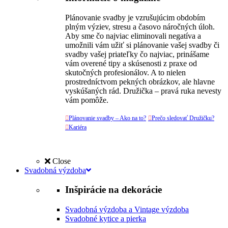
Plánovanie svadby je vzrušujúcim obdobím
plným výziev, stresu a časovo náročných úloh.
Aby sme čo najviac eliminovali negatíva a
umožnili vám užiť si plánovanie vašej svadby či
svadby vašej priateľky čo najviac, prinášame
vám overené tipy a skúsenosti z praxe od
skutočných profesionálov. A to nielen
prostredníctvom pekných obrázkov, ale hlavne
vyskúšaných rád. Družička – pravá ruka nevesty
vám pomôže.

Plánovanie svadby – Ako na to?

Prečo sledovať Družičku?

Kariéra
Close
Svadobná výzdoba
Inšpirácie na dekorácie
Svadobná výzdoba a Vintage výzdoba
Svadobné kytice a pierka