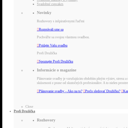
Svadobné cupcakes
Novinky
Rozhovory s inšpiratívnymi ľuďmi

Rozprávali sme sa
Pochváľte sa svojou vlastnou svadbou.

Pridajte Vašu svadbu
Profi Družička

Spoznajte Profi Družičku
Informácie o magazíne
Plánovanie svadby je vzrušujúcim obdobím plným výziev, stresu a č
skúsenosti z praxe od skutočných profesionálov. A to nielen pros

Plánovanie svadby – Ako na to?

Prečo sledovať Družičku?

Kar
Close
Profi Družička
Rozhovory