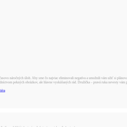
asovo náročných úloh. Aby sme čo najviac eliminovali negatíva a umožnili vám užiť si plánovan
tredníctvom pekných obrázkov, ale hlavne vyskúšaných rád. Družička – pravá ruka nevesty vám
iéra