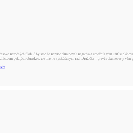
asovo náročných úloh. Aby sme čo najviac eliminovali negatíva a umožnili vám užiť si plánovan
tredníctvom pekných obrázkov, ale hlavne vyskúšaných rád. Družička – pravá ruka nevesty vám
iéra