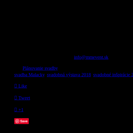
Program bude doplnený
vystúpením hudobnej kapely, hrou na piano
boli všetci oboznámení s novinkami Vášho svadobného dňa a po ňom s
Toto všetko a omnoho viac Vás čaká na svadobnej výstave v Event hall
Váš deň dokonalým.
Túto výstavu pre Vás pripravila eventová agentúra MMevent, ktorá 
výstavu ponúka i kompletný svadobný servis od priestoru, cez cateri
svadobnú sálu.
Vstup pre návštevníkov je ZDARMA. Tešíme sa na Vás!
Pre viac informácií nás kontaktujte na
info@mmevent.sk
, sledujte st

Category
Plánovanie svadby

Tags
svadba Malacky
,
svadobná výstava 2018
,
svadobné inšpirácie 

Like

Tweet

+1
Save