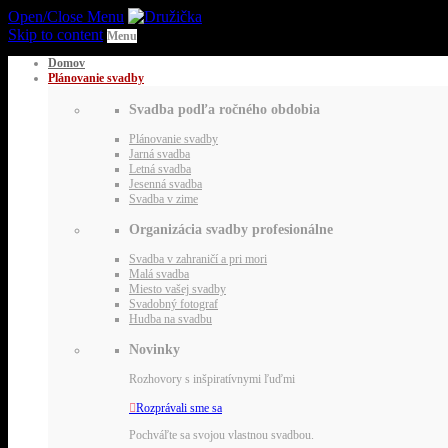
Open/Close Menu
Skip to content
Menu
Domov
Plánovanie svadby
Svadba podľa ročného obdobia
Plánovanie svadby
Jarná svadba
Letná svadba
Jesenná svadba
Svadba v zime
Organizácia svadby profesionálne
Svadba v zahraničí a pri mori
Malá svadba
Miesto vašej svadby
Svadobný fotograf
Hudba na svadbu
Novinky
Rozhovory s inšpiratívnymi ľuďmi

Rozprávali sme sa
Pochváľte sa svojou vlastnou svadbou.