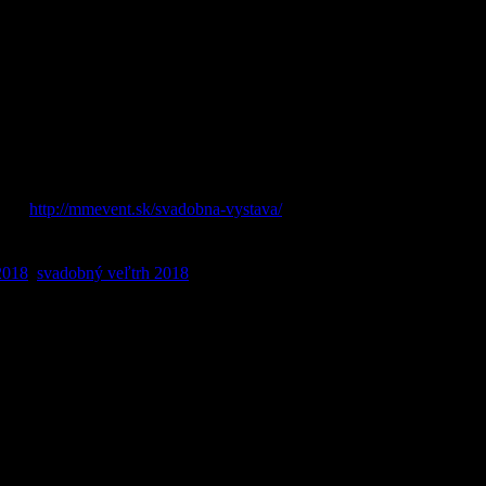
 a prehliadkami salónov. Odprezentuje sa Vám i zástupca svadobného 
a mohli potešiť pri pohľade na spoločné fotografie.
 Malacky 27.-28.1.2018, príďte sa pozrieť, užiť si predsvadobnú atmos
Vám rada zorganizuje Váš svadobný deň a prípravy naň budú len rado
ng a svadobné menu až po zabezpečenie ozvučenia a príjemnú zábavu pr
ránku
http://mmevent.sk/svadobna-vystava/
alebo nás kontaktujte na čísl
2018
,
svadobný veľtrh 2018