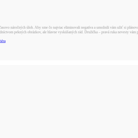
asovo náročných úloh. Aby sme čo najviac eliminovali negatíva a umožnili vám užiť si plánovan
tredníctvom pekných obrázkov, ale hlavne vyskúšaných rád. Družička – pravá ruka nevesty vám
iéra