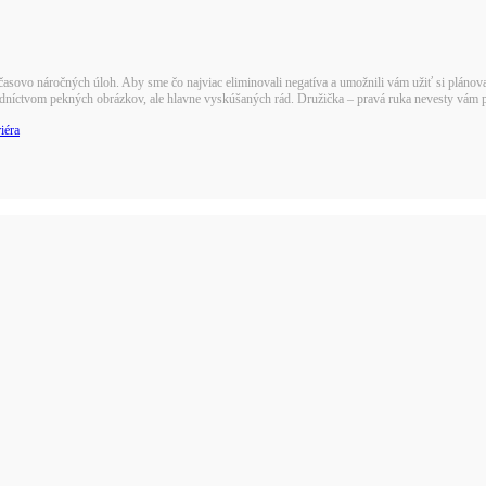
asovo náročných úloh. Aby sme čo najviac eliminovali negatíva a umožnili vám užiť si plánovan
tredníctvom pekných obrázkov, ale hlavne vyskúšaných rád. Družička – pravá ruka nevesty vám
iéra