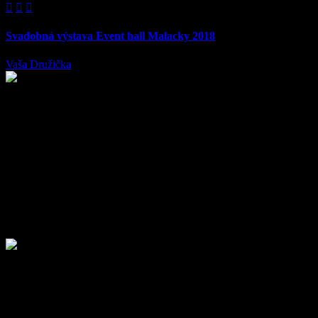



Svadobná výstava Event hall Malacky 2018
Vaša Družička
29. decembra 2017
Srdečne Vás pozývame
na prvý ročník svadobnej výstavy v Event h
Plánujete svadbu, hľadáte dodávateľov alebo sa len radi inšpirujete?
priestoroch v Malackách.
Tešiť sa môžete na ukážku perfektných služieb a produktov z oblast
sprevádzať výstavou oba dni.
Tí najlepší profesionáli sa Vám odprezentujú
počas oboch víkendov
bar pre Vás a Vašich hostí, kapelu či DJ-a na tie pravé svadobné r
nielen svadobnej sály, ale i miesta obradu, auta či doplnky pre druž