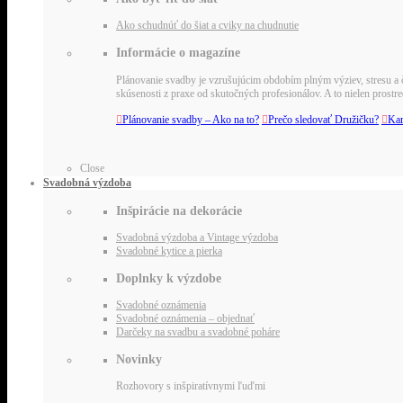
Ako schudnúť do šiat a cviky na chudnutie
Informácie o magazíne
Plánovanie svadby je vzrušujúcim obdobím plným výziev, stresu a č
skúsenosti z praxe od skutočných profesionálov. A to nielen pros

Plánovanie svadby – Ako na to?

Prečo sledovať Družičku?

Kar
Close
Svadobná výzdoba
Inšpirácie na dekorácie
Svadobná výzdoba a Vintage výzdoba
Svadobné kytice a pierka
Doplnky k výzdobe
Svadobné oznámenia
Svadobné oznámenia – objednať
Darčeky na svadbu a svadobné poháre
Novinky
Rozhovory s inšpiratívnymi ľuďmi