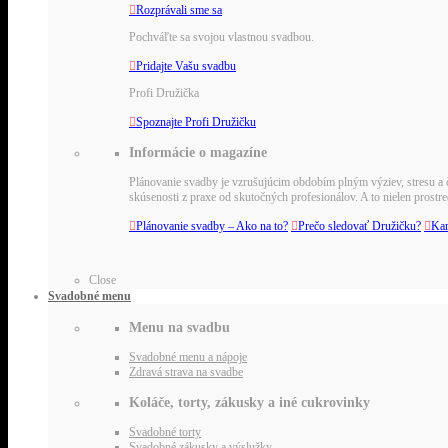

Rozprávali sme sa
Pochváľte sa svojou vlastnou svadbou.

Pridajte Vašu svadbu
Profi Družička

Spoznajte Profi Družičku
Informácie o magazíne
Plánovanie svadby je vzrušujúcim obdobím plným výziev, stresu a č
skúsenosti z praxe od skutočných profesionálov. A to nielen pros

Plánovanie svadby – Ako na to?

Prečo sledovať Družičku?

Kar
Close
Svadobné menu
Menu na svadbu
Svadobné menu a nápoje
Zdravá strava na svadbe
Koláče, torty, zákusky a iné cukrovinky
Svadobné torty
Svadobné zákusky a výslužky