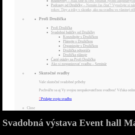
Rozhovory
–
Mali sme tú česť spoznať týchto zaujímavých ľu
Podcasty od Družičky
–
Nemáte čas čítať? Vypočujte si nás
rokov. Tipy a triky v skratke, ako na svadbu vo vlastnej r
Profi Družička
Profi Družička
Svadobné balíčky od Družičky
Konzultujte s Družičkou
Plánujte s Družičkou
Organizujte s Družičkou
Družička odporúča
Družička plánuje
Časté otázky na Profi Družičku
Ako si zorganizovať svadbu – Seminár
Skutočné svadby
Vaše skutočné svadobné príbehy
Pochváľte sa aj Vy svojou neopakovateľnou svadbou! Vďaka online m

Pridajte svoju svadbu
Close
Svadobná výstava Event hall M