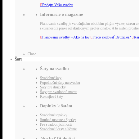

Pridajte Vašu svadbu
Informácie o magazíne
Plánovanie svadby je vzrušujúcim obdobím plným výziev, stresu a č
skúsenosti z praxe od skutočných profesionálov. A to nielen pros

Plánovanie svadby – Ako na to?

Prečo sledovať Družičku?

Kar
Close
Šaty
Šaty na svadbu
Svadobné šaty
Popolnočné šaty na svadbu
Šaty pre družičky
Šaty pre svadobnú mamu
Koktejlové šaty
Doplnky k šatám
Svadobné topánky
Snubné prstene a šperky
Pre svadobných hostí
Svadobné účesy a líčenie
Ako byť fit do šiat