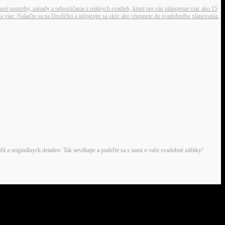
ímavé postrehy, nápady a odporúčania z reálnych svadieb, ktoré pre vás plánujeme viac ako 15
eľa viac. Nalaďte sa na Družičku a inšpirujte sa skôr ako vhupnete do svadobného plánovania.
 a originálnych detailov. Tak neváhajte a podeľte sa s nami o vaše svadobné zážitky!