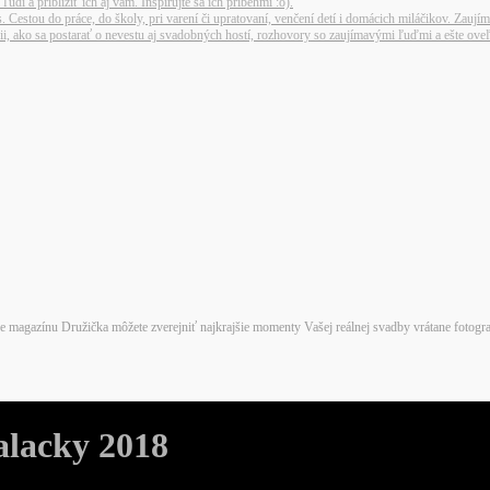
dí a priblížiť ich aj vám. Inšpirujte sa ich príbehmi :o).
. Cestou do práce, do školy, pri varení či upratovaní, venčení detí i domácich miláčikov. Zauj
éžii, ako sa postarať o nevestu aj svadobných hostí, rozhovory so zaujímavými ľuďmi a ešte ov
agazínu Družička môžete zverejniť najkrajšie momenty Vašej reálnej svadby vrátane fotografií
alacky 2018