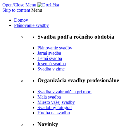
Open/Close Menu
Skip to content
Menu
Domov
Plánovanie svadby
Svadba podľa ročného obdobia
Plánovanie svadby
Jarná svadba
Letná svadba
Jesenná svadba
Svadba v zime
Organizácia svadby profesionálne
Svadba v zahraničí a pri mori
Malá svadba
Miesto vašej svadby
Svadobný fotograf
Hudba na svadbu
Novinky