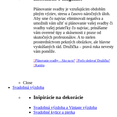
Plánovanie svadby je vzrušujúcim obdobím
plným výziev, stresu a časovo náročných úloh.
Aby sme čo najviac eliminovali negatíva a
umožnili vám užiť si plánovanie vašej svadby či
svadby vašej priateľky čo najviac, prinášame
vám overené tipy a skúsenosti z praxe od
skutočných profesionálov. A to nielen
prostredníctvom pekných obrázkov, ale hlavne
vyskúšaných rád. Družička – pravá ruka nevesty
vám pomôže.

Plánovanie svadby – Ako na to?

Prečo sledovať Družičku?

Kariéra
Close
Svadobná výzdoba
Inšpirácie na dekorácie
Svadobná výzdoba a Vintage výzdoba
Svadobné kytice a pierka