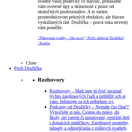
svadby vašej priateľky čo najviac, prinášame
vám overené tipy a skúsenosti z praxe od
skutočných profesionálov. A to nielen
prostredníctvom pekných obrázkov, ale hlavne
vyskúšaných rád. Družička – pravá ruka nevesty
vám pomôže.

Plánovanie svadby – Ako na to?

Prečo sledovať Družičku?

Kariéra
Close
Profi Družička
Rozhovory
Rozhovory
–
Mali sme tú česť spoznať
týchto zaujímavých ľudí a priblížiť ich aj
vám. Inšpirujte sa ich príbehmi :o).
Podcasty od Družičky
–
Nemáte čas čítať?
Vypočujte si nás. Cestou do práce, do
školy, pri varení či upratovaní, venčení detí
i domácich miláčikov. Zaujímavé postrehy,
nápady a odporúčania z reálnych svadieb,