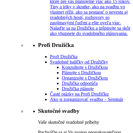
ktoré pre vás plánujeme viac ako 15 rokov.
Tipy a triky v skratke, ako na svadbu vo
vlastnej réžii, ako sa postarať o nevestu aj
svadobných hostí, rozhovory so
zaujímavými ľuďmi a ešte oveľa viac.
Nalaďte sa na Družičku a inšpirujte sa skôr
ako vhupnete do svadobného plánovania.
Profi Družička
Profi Družička
Svadobné balíčky od Družičky
Konzultujte s Družičkou
Plánujte s Družičkou
Organizujte s Družičkou
Družička odporúča
Družička plánuje
Časté otázky na Profi Družičku
Ako si zorganizovať svadbu – Seminár
Skutočné svadby
Vaše skutočné svadobné príbehy
Pochváľte sa aj Vy svojou neopakovateľnou