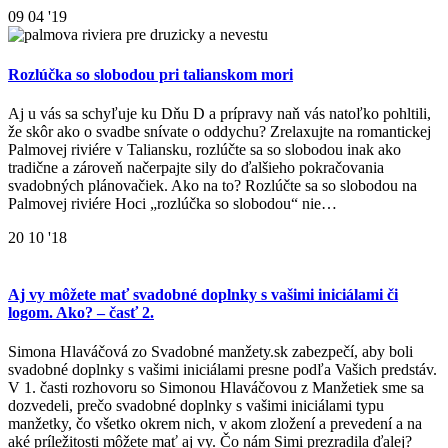
09
04 '19
Rozlúčka so slobodou pri talianskom mori
Aj u vás sa schyľuje ku Dňu D a prípravy naň vás natoľko pohltili,
že skôr ako o svadbe snívate o oddychu? Zrelaxujte na romantickej
Palmovej riviére v Taliansku, rozlúčte sa so slobodou inak ako
tradične a zároveň načerpajte sily do ďalšieho pokračovania
svadobných plánovačiek. Ako na to? Rozlúčte sa so slobodou na
Palmovej riviére Hoci „rozlúčka so slobodou“ nie…
20
10 '18
Aj vy môžete mať svadobné doplnky s vašimi iniciálami či
logom. Ako? – časť 2.
Simona Hlaváčová zo Svadobné manžety.sk zabezpečí, aby boli
svadobné doplnky s vašimi iniciálami presne podľa Vašich predstáv.
V 1. časti rozhovoru so Simonou Hlaváčovou z Manžetiek sme sa
dozvedeli, prečo svadobné doplnky s vašimi iniciálami typu
manžetky, čo všetko okrem nich, v akom zložení a prevedení a na
aké príležitosti môžete mať aj vy. Čo nám Simi prezradila ďalej?