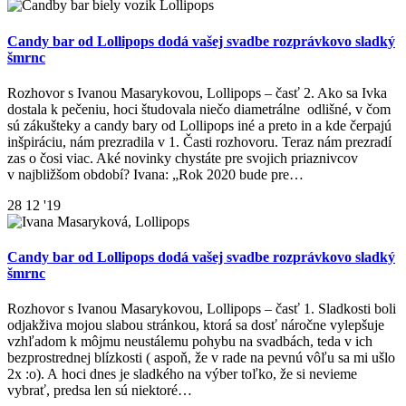
Candy bar od Lollipops dodá vašej svadbe rozprávkovo sladký
šmrnc
Rozhovor s Ivanou Masarykovou, Lollipops – časť 2. Ako sa Ivka
dostala k pečeniu, hoci študovala niečo diametrálne odlišné, v čom
sú zákušteky a candy bary od Lollipops iné a preto in a kde čerpajú
inšpiráciu, nám prezradila v 1. Časti rozhovoru. Teraz nám prezradí
zas o čosi viac. Aké novinky chystáte pre svojich priaznivcov
v najbližšom období? Ivana: „Rok 2020 bude pre…
28
12 '19
Candy bar od Lollipops dodá vašej svadbe rozprávkovo sladký
šmrnc
Rozhovor s Ivanou Masarykovou, Lollipops – časť 1. Sladkosti boli
odjakživa mojou slabou stránkou, ktorá sa dosť náročne vylepšuje
vzhľadom k môjmu neustálemu pohybu na svadbách, teda v ich
bezprostrednej blízkosti ( aspoň, že v rade na pevnú vôľu sa mi ušlo
2x :o). A hoci dnes je sladkého na výber toľko, že si nevieme
vybrať, predsa len sú niektoré…