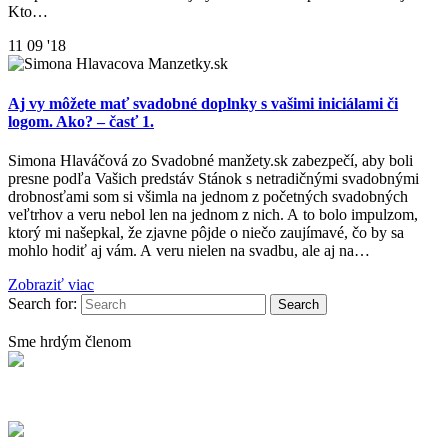
Kto…
11
09 '18
Aj vy môžete mať svadobné doplnky s vašimi iniciálami či
logom. Ako? – časť 1.
Simona Hlaváčová zo Svadobné manžety.sk zabezpečí, aby boli
presne podľa Vašich predstáv Stánok s netradičnými svadobnými
drobnosťami som si všimla na jednom z početných svadobných
veľtrhov a veru nebol len na jednom z nich. A to bolo impulzom,
ktorý mi našepkal, že zjavne pôjde o niečo zaujímavé, čo by sa
mohlo hodiť aj vám. A veru nielen na svadbu, ale aj na…
Zobraziť viac
Search for:
Sme hrdým členom