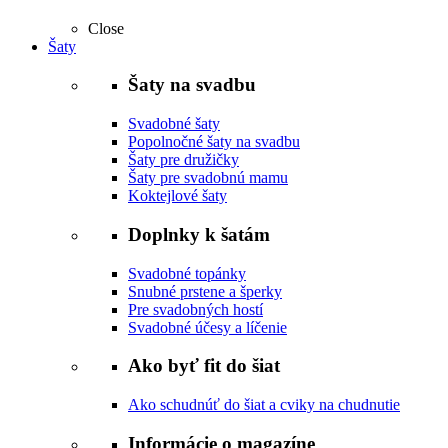
Close
Šaty
Šaty na svadbu
Svadobné šaty
Popolnočné šaty na svadbu
Šaty pre družičky
Šaty pre svadobnú mamu
Koktejlové šaty
Doplnky k šatám
Svadobné topánky
Snubné prstene a šperky
Pre svadobných hostí
Svadobné účesy a líčenie
Ako byť fit do šiat
Ako schudnúť do šiat a cviky na chudnutie
Informácie o magazíne