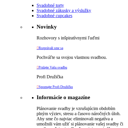
Svadobné torty
Svadobné zákusky a výslužky
Svadobné cupcakes
Novinky
Rozhovory s inšpiratívnymi ľuďmi

Rozprávali sme sa
Pochváľte sa svojou vlastnou svadbou.

Pridajte Vašu svadbu
Profi Družička

Spoznajte Profi Družičku
Informácie o magazíne
Plánovanie svadby je vzrušujúcim obdobím
plným výziev, stresu a časovo náročných úloh.
Aby sme čo najviac eliminovali negatíva a
umožnili vám užiť si plánovanie vašej svadby či