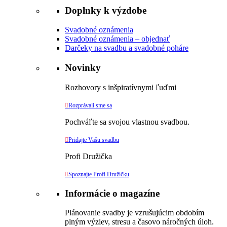
Doplnky k výzdobe
Svadobné oznámenia
Svadobné oznámenia – objednať
Darčeky na svadbu a svadobné poháre
Novinky
Rozhovory s inšpiratívnymi ľuďmi

Rozprávali sme sa
Pochváľte sa svojou vlastnou svadbou.

Pridajte Vašu svadbu
Profi Družička

Spoznajte Profi Družičku
Informácie o magazíne
Plánovanie svadby je vzrušujúcim obdobím
plným výziev, stresu a časovo náročných úloh.