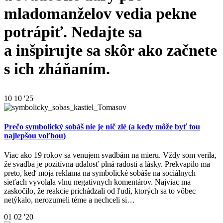
mladomanželov vedia pekne
potrápiť. Nedajte sa
a inšpirujte sa skôr ako začnete
s ich zháňaním.
10
10 '25
Prečo symbolický sobáš nie je nič zlé (a kedy môže byť tou
najlepšou voľbou)
Viac ako 19 rokov sa venujem svadbám na mieru. Vždy som verila,
že svadba je pozitívna udalosť plná radosti a lásky. Prekvapilo ma
preto, keď moja reklama na symbolické sobáše na sociálnych
sieťach vyvolala vlnu negatívnych komentárov. Najviac ma
zaskočilo, že reakcie prichádzali od ľudí, ktorých sa to vôbec
netýkalo, nerozumeli téme a nechceli si…
01
02 '20