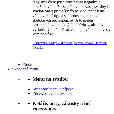
Aby sme čo najviac eliminovali negatíva a
umožnili vám užiť si plánovanie vašej svadby či
svadby vašej priateľky čo najviac, prinášame
vám overené tipy a skúsenosti z praxe od
skutočných profesionálov. A to nielen
prostredníctvom pekných obrázkov, ale hlavne
vyskúšaných rád. Družička – pravá ruka nevesty
vám pomôže.

Plánovanie svadby – Ako na to?

Prečo sledovať Družičku?

Kariéra
Close
Svadobné menu
Menu na svadbu
Svadobné menu a nápoje
Zdravá strava na svadbe
Koláče, torty, zákusky a iné
cukrovinky