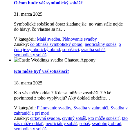
O čom bude váš symbolický sobáš?
31. marca 2025
Symbolické sobáše sú čoraz žiadanejšie, no vám stále nejde
do hlavy, čo vlastne sa na…
V kategórii:
Malá svadba
,
Plánovanie svadby
Značky:
čo obnáša symbolický obrad
,
neoficiálny sobáš
,
o
čom je symbolický obrad
,
sobášiaci
,
svadba sobáš
,
symbolický sobáš
Kto môže byť váš sobášiaci?
18. marca 2025
Kto vás môže oddať? Kde sa môžete zosobášiť? Aké
povinnosti z toho vyplývajú? Aký doklad obdržíte…
V kategórii:
Plánovanie svadby
,
Svadba v zahraničí
,
Svadba v
zahraničí a pri mori
Značky:
cirkevná svadba
,
civilný sobáš
,
kto môže sobášiť
,
kto
nás môže oddať
,
neoficiálny sobáš
,
sobáš
,
svadobný obrad
,
symbolický sobáš