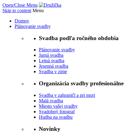
Open/Close Menu
Skip to content
Menu
Domov
Plánovanie svadby
Svadba podľa ročného obdobia
Plánovanie svadby
Jarná svadba
Letná svadba
Jesenná svadba
Svadba v zime
Organizácia svadby profesionálne
Svadba v zahraničí a pri mori
Malá svadba
Miesto vašej svadby
Svadobný fotograf
Hudba na svadbu
Novinky