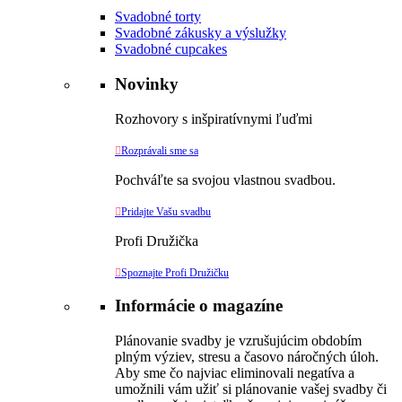
Svadobné torty
Svadobné zákusky a výslužky
Svadobné cupcakes
Novinky
Rozhovory s inšpiratívnymi ľuďmi

Rozprávali sme sa
Pochváľte sa svojou vlastnou svadbou.

Pridajte Vašu svadbu
Profi Družička

Spoznajte Profi Družičku
Informácie o magazíne
Plánovanie svadby je vzrušujúcim obdobím
plným výziev, stresu a časovo náročných úloh.
Aby sme čo najviac eliminovali negatíva a
umožnili vám užiť si plánovanie vašej svadby či