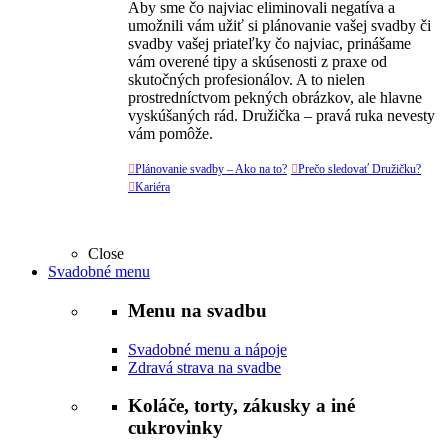
Aby sme čo najviac eliminovali negatíva a
umožnili vám užiť si plánovanie vašej svadby či
svadby vašej priateľky čo najviac, prinášame
vám overené tipy a skúsenosti z praxe od
skutočných profesionálov. A to nielen
prostredníctvom pekných obrázkov, ale hlavne
vyskúšaných rád. Družička – pravá ruka nevesty
vám pomôže.

Plánovanie svadby – Ako na to?

Prečo sledovať Družičku?

Kariéra
Close
Svadobné menu
Menu na svadbu
Svadobné menu a nápoje
Zdravá strava na svadbe
Koláče, torty, zákusky a iné
cukrovinky