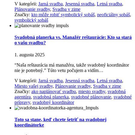
V kategórii:
Jarná svadba
,
Jesenná svadba
,
Letná svadba
,
Plánovanie svadby
,
Svadba v zime
Značky:
kto môže robiť symbolický sobáš
,
neoficiálny sobáš
,
symbolický sobáš
Svadobná planerka vs. Manažér reštaurácie: Kto sa stará
o vašu svadbu?
1. augusta 2025
“Naša reštaurácia má manažéra, takže svadobný koordinátor
nie je potrebný.” Túto vetu počujem a vidím…
V kategórii:
Jarná svadba
,
Jesenná svadba
,
Letná svadba
,
Miesto vašej svadby
,
Plánovanie svadby
,
Svadba v zime
Značky:
ako naplánovať svadbu
,
miesto svadby
,
svadobná
agentúra
,
svadobná planerka
,
svadobné plánovanie
,
svadobné
prípravy
,
svadobný koordinátor
Toto sa stane, keď chcete šetriť na svadobnej
koordinátorke