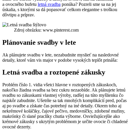
a ovocného bufetu
letná svadba
ponúka? Pozreli sme sa na jej
úskalia, s ktorými sa dá popasovať celkom elegantne s troškou
dôvtipu a príprav.
Zdroj obrázku: www.pinterest.com
Plánovanie svadby v lete
Ak plánujete svadbu v lete, nezabudnite myslieť na nasledovné
detaily, ktoré vám vis major v podobe vysokých teplôt prináša:
Letná svadba a roztopené zákusky
Problém číslo 1. vidia všetci hlavne v roztopených zákuskoch,
nakoľko žiadna svadba sa bez cukru nezaobíde. Ak plánujete letnú
svadbu so zákuskami vlastnej výroby, radšej na túto myšlienku čo
najskôr zabudnite. Ušetríte sa tak mnohých komplikácií pred, počas
aj po svadbe a získate čas potrebný na iné detaily. Okrem toho aj
nekrémové koláčiky, čajové pečivo, medovníčky, zdobené mufiny,
makrónky či slané praclíky chutia výborne. Osviežujúcejšie ako
krémové zákusky s ukrytým problémom je určite ovocie či chladené
ovocné dezerty.