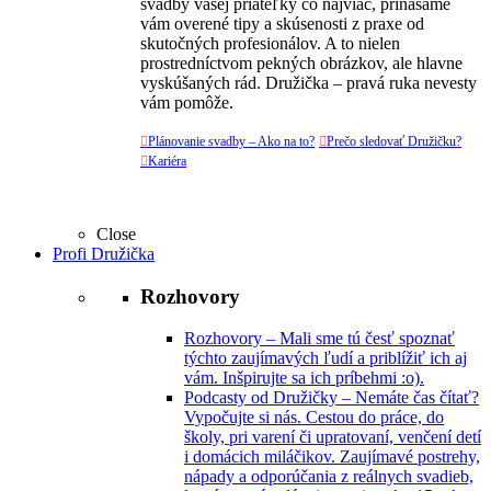
svadby vašej priateľky čo najviac, prinášame
vám overené tipy a skúsenosti z praxe od
skutočných profesionálov. A to nielen
prostredníctvom pekných obrázkov, ale hlavne
vyskúšaných rád. Družička – pravá ruka nevesty
vám pomôže.

Plánovanie svadby – Ako na to?

Prečo sledovať Družičku?

Kariéra
Close
Profi Družička
Rozhovory
Rozhovory
–
Mali sme tú česť spoznať
týchto zaujímavých ľudí a priblížiť ich aj
vám. Inšpirujte sa ich príbehmi :o).
Podcasty od Družičky
–
Nemáte čas čítať?
Vypočujte si nás. Cestou do práce, do
školy, pri varení či upratovaní, venčení detí
i domácich miláčikov. Zaujímavé postrehy,
nápady a odporúčania z reálnych svadieb,