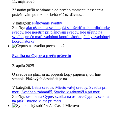
11. mája 2025
Zásnuby prišli nečakane a od prvého momentu nasadenia
prsteňa vám po rozume behá váš už dávno…
V kategórii:
Plánovanie svadby
Značky:
ako ušetriť na svadbe
,
dá sa ušetriť na koordinátorke
svadby
,
kde nešetriť pri plánovaní svadby
,
kde ušetriť na
svadbe
,
prečo mať svadobnú koordinátorku
,
úlohy svadobnej
koordinátorky
Svadba na Cypre a prečo práve tu
2. apríla 2025
O svadbe na pláži sa už popísali kopy papiera aj on-line
stránok. Plážových destinácií je na…
V kategórii:
Letná svadba
,
Miesto vašej svadby
,
Svadba pri
mori
,
Svadba v zahraničí
,
Svadba v zahraničí a pri mori
Značky:
svadba na Cypre
,
svadba na ostrove Cyprus
,
svadba
na pláži
,
svadba v lete pri mori