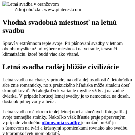
Zdroj obrázku: www.pinterest.com
Vhodná svadobná miestnosť na letnú
svadbu
Spraví v extrémnom teple svoje. Pri plánovaní svadby v letnom
období myslite už pri výbere miestnosti na vetranie, terasu či
klimatizáciu, ktoré budú viac ako vítané.
Letná svadba radšej bližšie civilizácie
Letná svadba na chate, v prírode, na odľahlej usadlosti či letohrádku
síce znie romanticky, no z praktického hľadiska môže situáciu dosť
skomplikovať. Pri akejkoľvek variante myslite vždy aj na zadné
dvierka. V prípade horúcej letnej svadby je to nemocnica na dosah,
dostatok pitnej vody a tieňa.
Letná svadba má okrem teplej letnej noci a slnečných fotografií aj
svoje temnejšie stránky. Nakoľko však šťastie praje pripraveným,
v prípade vhodného
plánovania svadby
je možné prežiť ju
s úsmevom na tvári a krásnymi spomienkami rovnako ako svadbu
v ktoromkoľvek inom období.