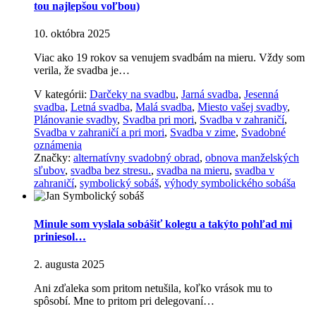
tou najlepšou voľbou)
10. októbra 2025
Viac ako 19 rokov sa venujem svadbám na mieru. Vždy som
verila, že svadba je…
V kategórii:
Darčeky na svadbu
,
Jarná svadba
,
Jesenná
svadba
,
Letná svadba
,
Malá svadba
,
Miesto vašej svadby
,
Plánovanie svadby
,
Svadba pri mori
,
Svadba v zahraničí
,
Svadba v zahraničí a pri mori
,
Svadba v zime
,
Svadobné
oznámenia
Značky:
alternatívny svadobný obrad
,
obnova manželských
sľubov
,
svadba bez stresu.
,
svadba na mieru
,
svadba v
zahraničí
,
symbolický sobáš
,
výhody symbolického sobáša
Minule som vyslala sobášiť kolegu a takýto pohľad mi
priniesol…
2. augusta 2025
Ani zďaleka som pritom netušila, koľko vrások mu to
spôsobí. Mne to pritom pri delegovaní…