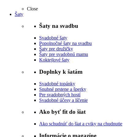
Close
Šaty
Šaty na svadbu
Svadobné šaty
Popolnočné šaty na svadbu
Šaty pre družičky
Šaty pre svadobnú mamu
Koktejlové šaty
Doplnky k šatám
Svadobné topánky
Snubné prstene a šperky
Pre svadobných hostí
Svadobné účesy a líčenie
Ako byť fit do šiat
Ako schudnúť do šiat a cviky na chudnutie
Informácie o magazíne