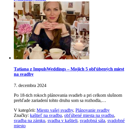
Tatiana z ImpulsWeddings – Mojich 5 obľúbených miest
na svadby
7. decembra 2024
Po 18-tich rokoch plánovania svadieb a pri celkom slušnom
prehľade zariadení tohto druhu som sa rozhodla,…
V kategórii:
Miesto vašej svadby
,
Plánovanie svadby
Značky:
kaštieľ na svadbu
,
obľúbené miesta na svadbu
,
svadba na zámku
,
svadba v kaštieli
,
svadobná sála
,
svadobné
miesto