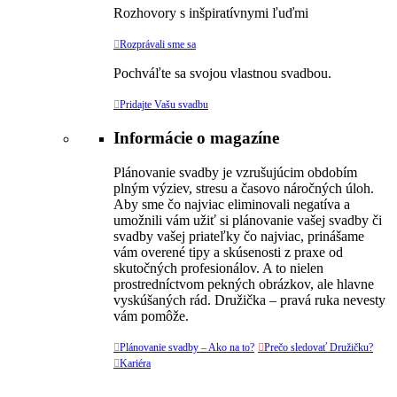
Rozhovory s inšpiratívnymi ľuďmi

Rozprávali sme sa
Pochváľte sa svojou vlastnou svadbou.

Pridajte Vašu svadbu
Informácie o magazíne
Plánovanie svadby je vzrušujúcim obdobím
plným výziev, stresu a časovo náročných úloh.
Aby sme čo najviac eliminovali negatíva a
umožnili vám užiť si plánovanie vašej svadby či
svadby vašej priateľky čo najviac, prinášame
vám overené tipy a skúsenosti z praxe od
skutočných profesionálov. A to nielen
prostredníctvom pekných obrázkov, ale hlavne
vyskúšaných rád. Družička – pravá ruka nevesty
vám pomôže.

Plánovanie svadby – Ako na to?

Prečo sledovať Družičku?

Kariéra