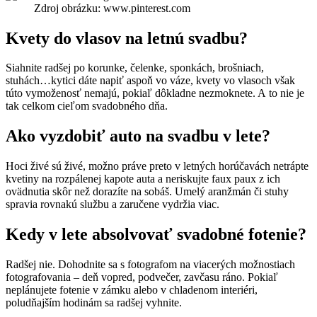
Zdroj obrázku: www.pinterest.com
Kvety do vlasov na letnú svadbu?
Siahnite radšej po korunke, čelenke, sponkách, brošniach,
stuhách…kytici dáte napiť aspoň vo váze, kvety vo vlasoch však
túto vymoženosť nemajú, pokiaľ dôkladne nezmoknete. A to nie je
tak celkom cieľom svadobného dňa.
Ako vyzdobiť auto na svadbu v lete?
Hoci živé sú živé, možno práve preto v letných horúčavách netrápte
kvetiny na rozpálenej kapote auta a neriskujte faux paux z ich
ovädnutia skôr než dorazíte na sobáš. Umelý aranžmán či stuhy
spravia rovnakú službu a zaručene vydržia viac.
Kedy v lete absolvovať svadobné fotenie?
Radšej nie. Dohodnite sa s fotografom na viacerých možnostiach
fotografovania – deň vopred, podvečer, zavčasu ráno. Pokiaľ
neplánujete fotenie v zámku alebo v chladenom interiéri,
poludňajším hodinám sa radšej vyhnite.