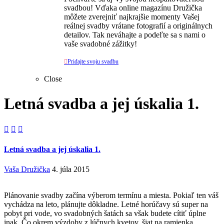
svadbou! Vďaka online magazínu Družička
môžete zverejniť najkrajšie momenty Vašej
reálnej svadby vrátane fotografií a originálnych
detailov. Tak neváhajte a podeľte sa s nami o
vaše svadobné zážitky!

Pridajte svoju svadbu
Close
Letná svadba a jej úskalia 1.



Letná svadba a jej úskalia 1.
Vaša Družička
4. júla 2015
Plánovanie svadby začína výberom termínu a miesta. Pokiaľ ten váš
vychádza na leto, plánujte dôkladne. Letné horúčavy sú super na
pobyt pri vode, vo svadobných šatách sa však budete cítiť úplne
inak. Čo okrem výzdoby z lúčnych kvetov, šiat na ramienka