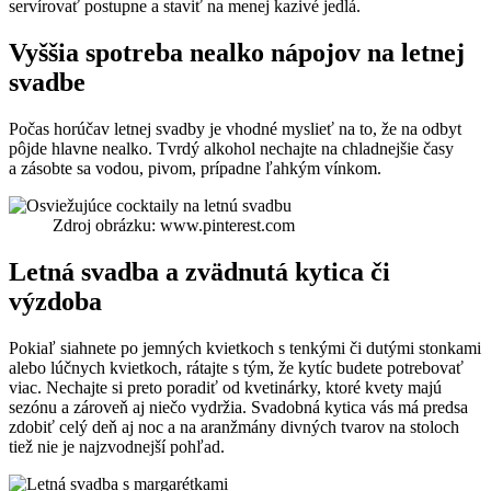
servírovať postupne a staviť na menej kazivé jedlá.
Vyššia spotreba nealko nápojov na letnej
svadbe
Počas horúčav letnej svadby je vhodné myslieť na to, že na odbyt
pôjde hlavne nealko. Tvrdý alkohol nechajte na chladnejšie časy
a zásobte sa vodou, pivom, prípadne ľahkým vínkom.
Zdroj obrázku: www.pinterest.com
Letná svadba a zvädnutá kytica či
výzdoba
Pokiaľ siahnete po jemných kvietkoch s tenkými či dutými stonkami
alebo lúčnych kvietkoch, rátajte s tým, že kytíc budete potrebovať
viac. Nechajte si preto poradiť od kvetinárky, ktoré kvety majú
sezónu a zároveň aj niečo vydržia. Svadobná kytica vás má predsa
zdobiť celý deň aj noc a na aranžmány divných tvarov na stoloch
tiež nie je najzvodnejší pohľad.