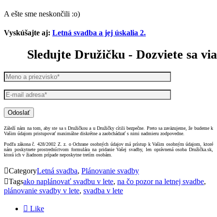
A ešte sme neskončili :o)
Vyskúšajte aj:
Letná svadba a jej úskalia 2.
Sledujte Družičku - Dozviete sa vi
Záleží nám na tom, aby ste sa s Družičkou a u Družičky cítili bezpečne. Preto sa zaväzujeme, že budeme k
Vašim údajom pristupovať maximálne diskrétne a zaobchádzať s nimi nadmieru zodpovedne.
Podľa zákona č. 428/2002 Z. z. o Ochrane osobných údajov má prístup k Vašim osobným údajom, ktoré
nám poskytnete prostredníctvom formulára na pridanie Vašej svadby, len oprávnená osoba Družička.sk,
ktorá ich v žiadnom prípade neposkytne tretím osobám.

Category
Letná svadba
,
Plánovanie svadby

Tags
ako naplánovať svadbu v lete
,
na čo pozor na letnej svadbe
,
plánovanie svadby v lete
,
svadba v lete

Like