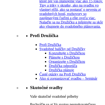
ktoré pre vás plánujeme viac ako 15 rokov.
Tipy a triky v skratke, ako na svadbu vo
vlastnej réžii, ako sa postarať o nevestu aj
svadobných hostí, rozhovory so
zaujímavými ľuďmi a ešte oveľa viac.
Nalaďte sa na Družičku a inšpirujte sa skôr
ako vhupnete do svadobného plánovania.
Profi Družička
Profi Družička
Svadobné balíčky od Družičky
Konzultujte s Družičkou
Plánujte s Družičkou
Organizujte s Družičkou
Družička odporúča
Družička plánuje
Časté otázky na Profi Družičku
Ako si zorganizovať svadbu – Seminár
Skutočné svadby
Vaše skutočné svadobné príbehy
Pochváľte sa aj Vy svojou neopakovateľnou