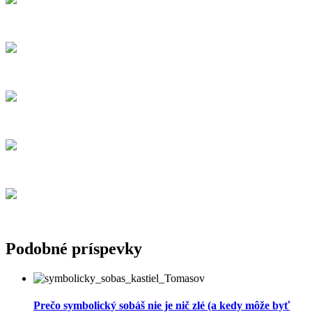
Podobné príspevky
Prečo symbolický sobáš nie je nič zlé (a kedy môže byť