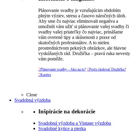
Plánovanie svadby je vzrušujúcim obdobím
plným výziev, stresu a časovo náročných úloh.
Aby sme čo najviac eliminovali negatíva a
umožnili vám užiť si plánovanie vašej svadby či
svadby vašej priateľky čo najviac, prinášame
vám overené tipy a skúsenosti z praxe od
skutočných profesionálov. A to nielen
prostredníctvom pekných obrázkov, ale hlavne
vyskúšaných rád. Družička – pravá ruka nevesty
vám pomôže.

Plánovanie svadby – Ako na to?

Prečo sledovať Družičku?

Kariéra
Close
Svadobná výzdoba
Inšpirácie na dekorácie
Svadobná výzdoba a Vintage výzdoba
Svadobné kytice a pierka