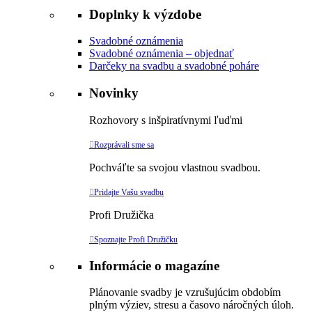
Doplnky k výzdobe
Svadobné oznámenia
Svadobné oznámenia – objednať
Darčeky na svadbu a svadobné poháre
Novinky
Rozhovory s inšpiratívnymi ľuďmi

Rozprávali sme sa
Pochváľte sa svojou vlastnou svadbou.

Pridajte Vašu svadbu
Profi Družička

Spoznajte Profi Družičku
Informácie o magazíne
Plánovanie svadby je vzrušujúcim obdobím
plným výziev, stresu a časovo náročných úloh.