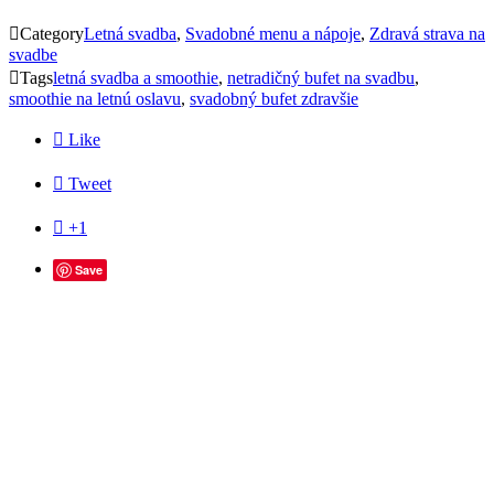

Category
Letná svadba
,
Svadobné menu a nápoje
,
Zdravá strava na
svadbe

Tags
letná svadba a smoothie
,
netradičný bufet na svadbu
,
smoothie na letnú oslavu
,
svadobný bufet zdravšie

Like

Tweet

+1
Save