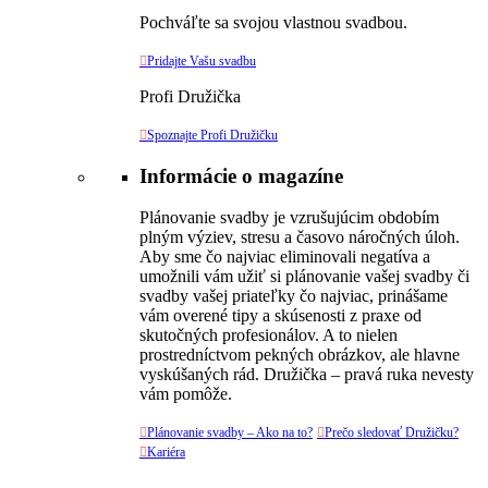
Pochváľte sa svojou vlastnou svadbou.

Pridajte Vašu svadbu
Profi Družička

Spoznajte Profi Družičku
Informácie o magazíne
Plánovanie svadby je vzrušujúcim obdobím
plným výziev, stresu a časovo náročných úloh.
Aby sme čo najviac eliminovali negatíva a
umožnili vám užiť si plánovanie vašej svadby či
svadby vašej priateľky čo najviac, prinášame
vám overené tipy a skúsenosti z praxe od
skutočných profesionálov. A to nielen
prostredníctvom pekných obrázkov, ale hlavne
vyskúšaných rád. Družička – pravá ruka nevesty
vám pomôže.

Plánovanie svadby – Ako na to?

Prečo sledovať Družičku?

Kariéra