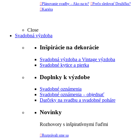

Plánovanie svadby – Ako na to?

Prečo sledovať Družičku?

Kariéra
Close
Svadobná výzdoba
Inšpirácie na dekorácie
Svadobná výzdoba a Vintage výzdoba
Svadobné kytice a pierka
Doplnky k výzdobe
Svadobné oznámenia
Svadobné oznámenia – objednať
Darčeky na svadbu a svadobné poháre
Novinky
Rozhovory s inšpiratívnymi ľuďmi

Rozprávali sme sa