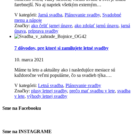
farebnejší. No aj napriek všetkým externým…
V kategórii:
Jarná svadba
,
Plánovanie svadby
,
Svadobné
menu a nápoje
Značky:
ako čeliť jarnej únave
,
ako zdolať jarnú únavu
,
jarná
únava
,
príprava svadby
7 dôvodov, pre ktoré si zamilujete letné svadby
10. marca 2021
Máme tu leto a aktuálny ako i nasledujúce mesiace sú
každoročne veľmi populárne, čo sa svadieb týka….
V kategórii:
Letná svadba
,
Plánovanie svadby
Značky:
plusy letnej svadby
,
prečo mať svadbu v lete
,
svadba
v lete
,
výhody letnej svadby
Sme na Facebooku
Sme na INSTAGRAME