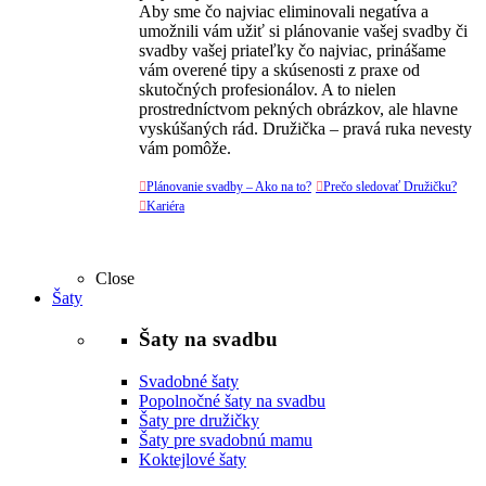
Aby sme čo najviac eliminovali negatíva a
umožnili vám užiť si plánovanie vašej svadby či
svadby vašej priateľky čo najviac, prinášame
vám overené tipy a skúsenosti z praxe od
skutočných profesionálov. A to nielen
prostredníctvom pekných obrázkov, ale hlavne
vyskúšaných rád. Družička – pravá ruka nevesty
vám pomôže.

Plánovanie svadby – Ako na to?

Prečo sledovať Družičku?

Kariéra
Close
Šaty
Šaty na svadbu
Svadobné šaty
Popolnočné šaty na svadbu
Šaty pre družičky
Šaty pre svadobnú mamu
Koktejlové šaty