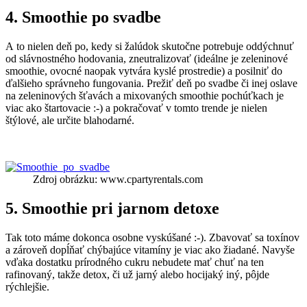
4. Smoothie po svadbe
A to nielen deň po, kedy si žalúdok skutočne potrebuje oddýchnuť
od slávnostného hodovania, zneutralizovať (ideálne je zeleninové
smoothie, ovocné naopak vytvára kyslé prostredie) a posilniť do
ďalšieho správneho fungovania. Prežiť deň po svadbe či inej oslave
na zeleninových šťavách a mixovaných smoothie pochúťkach je
viac ako štartovacie :-) a pokračovať v tomto trende je nielen
štýlové, ale určite blahodarné.
Zdroj obrázku: www.cpartyrentals.com
5. Smoothie pri jarnom detoxe
Tak toto máme dokonca osobne vyskúšané :-). Zbavovať sa toxínov
a zároveň dopĺňať chýbajúce vitamíny je viac ako žiadané. Navyše
vďaka dostatku prírodného cukru nebudete mať chuť na ten
rafinovaný, takže detox, či už jarný alebo hocijaký iný, pôjde
rýchlejšie.