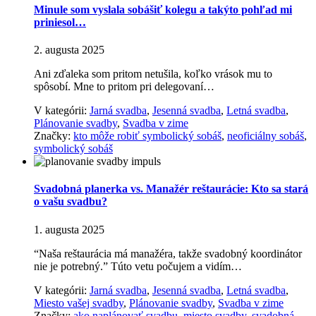
Minule som vyslala sobášiť kolegu a takýto pohľad mi
priniesol…
2. augusta 2025
Ani zďaleka som pritom netušila, koľko vrások mu to
spôsobí. Mne to pritom pri delegovaní…
V kategórii:
Jarná svadba
,
Jesenná svadba
,
Letná svadba
,
Plánovanie svadby
,
Svadba v zime
Značky:
kto môže robiť symbolický sobáš
,
neoficiálny sobáš
,
symbolický sobáš
Svadobná planerka vs. Manažér reštaurácie: Kto sa stará
o vašu svadbu?
1. augusta 2025
“Naša reštaurácia má manažéra, takže svadobný koordinátor
nie je potrebný.” Túto vetu počujem a vidím…
V kategórii:
Jarná svadba
,
Jesenná svadba
,
Letná svadba
,
Miesto vašej svadby
,
Plánovanie svadby
,
Svadba v zime
Značky:
ako naplánovať svadbu
,
miesto svadby
,
svadobná