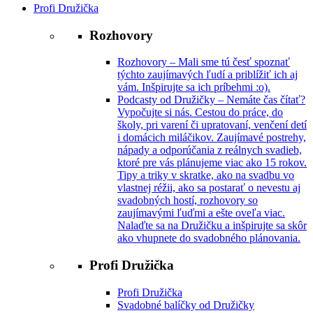
Profi Družička
Rozhovory
Rozhovory
–
Mali sme tú česť spoznať
týchto zaujímavých ľudí a priblížiť ich aj
vám. Inšpirujte sa ich príbehmi :o).
Podcasty od Družičky
–
Nemáte čas čítať?
Vypočujte si nás. Cestou do práce, do
školy, pri varení či upratovaní, venčení detí
i domácich miláčikov. Zaujímavé postrehy,
nápady a odporúčania z reálnych svadieb,
ktoré pre vás plánujeme viac ako 15 rokov.
Tipy a triky v skratke, ako na svadbu vo
vlastnej réžii, ako sa postarať o nevestu aj
svadobných hostí, rozhovory so
zaujímavými ľuďmi a ešte oveľa viac.
Nalaďte sa na Družičku a inšpirujte sa skôr
ako vhupnete do svadobného plánovania.
Profi Družička
Profi Družička
Svadobné balíčky od Družičky