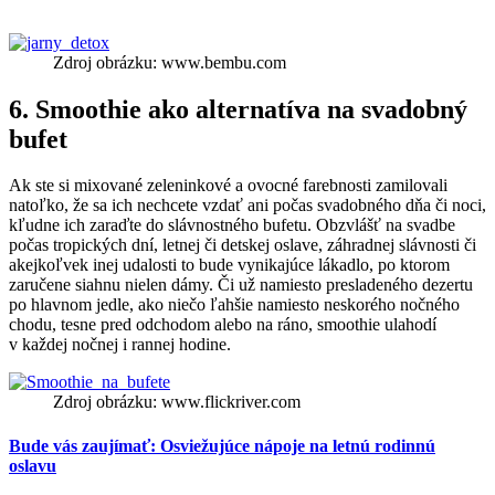
Zdroj obrázku: www.bembu.com
6. Smoothie ako alternatíva na svadobný
bufet
Ak ste si mixované zeleninkové a ovocné farebnosti zamilovali
natoľko, že sa ich nechcete vzdať ani počas svadobného dňa či noci,
kľudne ich zaraďte do slávnostného bufetu. Obzvlášť na svadbe
počas tropických dní, letnej či detskej oslave, záhradnej slávnosti či
akejkoľvek inej udalosti to bude vynikajúce lákadlo, po ktorom
zaručene siahnu nielen dámy. Či už namiesto presladeného dezertu
po hlavnom jedle, ako niečo ľahšie namiesto neskorého nočného
chodu, tesne pred odchodom alebo na ráno, smoothie ulahodí
v každej nočnej i rannej hodine.
Zdroj obrázku: www.flickriver.com
Bude vás zaujímať: Osviežujúce nápoje na letnú rodinnú
oslavu