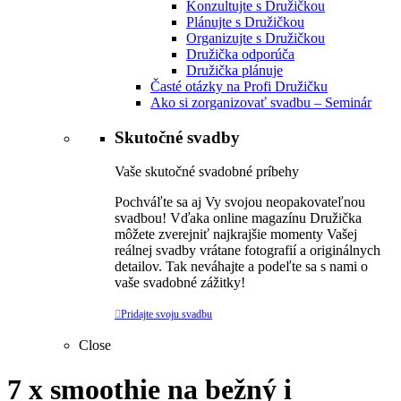
Konzultujte s Družičkou
Plánujte s Družičkou
Organizujte s Družičkou
Družička odporúča
Družička plánuje
Časté otázky na Profi Družičku
Ako si zorganizovať svadbu – Seminár
Skutočné svadby
Vaše skutočné svadobné príbehy
Pochváľte sa aj Vy svojou neopakovateľnou
svadbou! Vďaka online magazínu Družička
môžete zverejniť najkrajšie momenty Vašej
reálnej svadby vrátane fotografií a originálnych
detailov. Tak neváhajte a podeľte sa s nami o
vaše svadobné zážitky!

Pridajte svoju svadbu
Close
7 x smoothie na bežný i