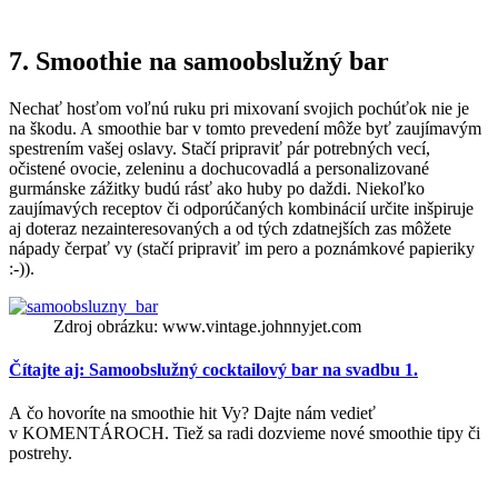
7. Smoothie na samoobslužný bar
Nechať hosťom voľnú ruku pri mixovaní svojich pochúťok nie je
na škodu. A smoothie bar v tomto prevedení môže byť zaujímavým
spestrením vašej oslavy. Stačí pripraviť pár potrebných vecí,
očistené ovocie, zeleninu a dochucovadlá a personalizované
gurmánske zážitky budú rásť ako huby po daždi. Niekoľko
zaujímavých receptov či odporúčaných kombinácií určite inšpiruje
aj doteraz nezainteresovaných a od tých zdatnejších zas môžete
nápady čerpať vy (stačí pripraviť im pero a poznámkové papieriky
:-)).
Zdroj obrázku: www.vintage.johnnyjet.com
Čítajte aj: Samoobslužný cocktailový bar na svadbu 1.
A čo hovoríte na smoothie hit Vy? Dajte nám vedieť
v KOMENTÁROCH. Tiež sa radi dozvieme nové smoothie tipy či
postrehy.