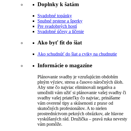
Doplnky k šatám
Svadobné topánky
Snubné prstene a šperky
Pre svadobných hostí
Svadobné účesy a líčenie
Ako byť fit do šiat
Ako schudnúť do šiat a cviky na chudnutie
Informácie o magazíne
Plánovanie svadby je vzrušujúcim obdobím
plným výziev, stresu a časovo náročných úloh.
Aby sme čo najviac eliminovali negatíva a
umožnili vám užiť si plánovanie vašej svadby či
svadby vašej priateľky čo najviac, prinášame
vám overené tipy a skúsenosti z praxe od
skutočných profesionálov. A to nielen
prostredníctvom pekných obrázkov, ale hlavne
vyskúšaných rád. Družička – pravá ruka nevesty
vám pomôže.