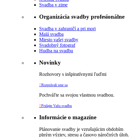
Svadba v zime
Organizácia svadby profesionálne
Svadba v zahraničí a pri mori
Malá svadba
Miesto vašej svadby
Svadobný fotograf
Hudba na svadbu
Novinky
Rozhovory s inšpiratívnymi ľuďmi

Rozprávali sme sa
Pochváľte sa svojou vlastnou svadbou.

Pridajte Vašu svadbu
Informácie o magazíne
Plánovanie svadby je vzrušujúcim obdobím
plným výziev, stresu a časovo náročných úloh.