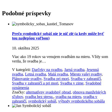
Podobné príspevky
Prečo symbolický sobáš nie je nič zlé (a kedy môže byť
tou najlepšou voľbou)
10. októbra 2025
Viac ako 19 rokov sa venujem svadbám na mieru. Vždy som
verila, že svadba je…
V kategórii:
Darčeky na svadbu
,
Jarná svadba
,
Jesenná
svadba
,
Letná svadba
,
Malá svadba
,
Miesto vašej svadby
,
Plánovanie svadby
,
Svadba pri mori
,
Svadba v zahraničí
,
Svadba v zahraničí a pri mori
,
Svadba v zime
,
Svadobné
oznámenia
Značky:
alternatívny svadobný obrad
,
obnova manželských
sľubov
,
svadba bez stresu.
,
svadba na mieru
,
svadba v
zahraničí
,
symbolický sobáš
,
výhody symbolického sobáša