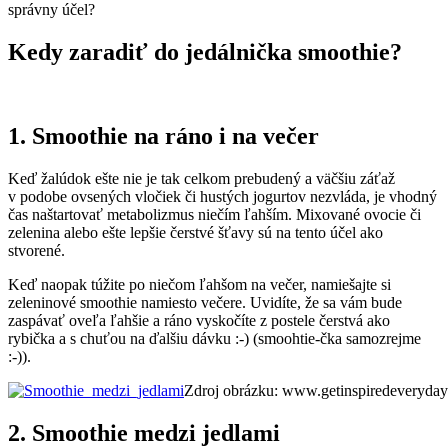
správny účel?
Kedy zaradiť do jedálnička smoothie?
1. Smoothie na ráno i na večer
Keď žalúdok ešte nie je tak celkom prebudený a väčšiu záťaž
v podobe ovsených vločiek či hustých jogurtov nezvláda, je vhodný
čas naštartovať metabolizmus niečím ľahším. Mixované ovocie či
zelenina alebo ešte lepšie čerstvé šťavy sú na tento účel ako
stvorené.
Keď naopak túžite po niečom ľahšom na večer, namiešajte si
zeleninové smoothie namiesto večere. Uvidíte, že sa vám bude
zaspávať oveľa ľahšie a ráno vyskočíte z postele čerstvá ako
rybička a s chuťou na ďalšiu dávku :-) (smoohtie-čka samozrejme
:-)).
Zdroj obrázku: www.getinspiredeveryda
2. Smoothie medzi jedlami