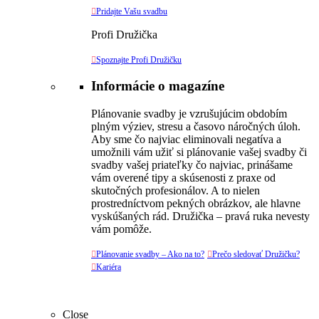

Pridajte Vašu svadbu
Profi Družička

Spoznajte Profi Družičku
Informácie o magazíne
Plánovanie svadby je vzrušujúcim obdobím
plným výziev, stresu a časovo náročných úloh.
Aby sme čo najviac eliminovali negatíva a
umožnili vám užiť si plánovanie vašej svadby či
svadby vašej priateľky čo najviac, prinášame
vám overené tipy a skúsenosti z praxe od
skutočných profesionálov. A to nielen
prostredníctvom pekných obrázkov, ale hlavne
vyskúšaných rád. Družička – pravá ruka nevesty
vám pomôže.

Plánovanie svadby – Ako na to?

Prečo sledovať Družičku?

Kariéra
Close