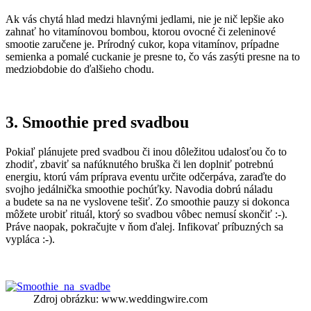
Ak vás chytá hlad medzi hlavnými jedlami, nie je nič lepšie ako
zahnať ho vitamínovou bombou, ktorou ovocné či zeleninové
smootie zaručene je. Prírodný cukor, kopa vitamínov, prípadne
semienka a pomalé cuckanie je presne to, čo vás zasýti presne na to
medziobdobie do ďalšieho chodu.
3. Smoothie pred svadbou
Pokiaľ plánujete pred svadbou či inou dôležitou udalosťou čo to
zhodiť, zbaviť sa nafúknutého bruška či len doplniť potrebnú
energiu, ktorú vám príprava eventu určite odčerpáva, zaraďte do
svojho jedálnička smoothie pochúťky. Navodia dobrú náladu
a budete sa na ne vyslovene tešiť. Zo smoothie pauzy si dokonca
môžete urobiť rituál, ktorý so svadbou vôbec nemusí skončiť :-).
Práve naopak, pokračujte v ňom ďalej. Infikovať príbuzných sa
vypláca :-).
Zdroj obrázku: www.weddingwire.com