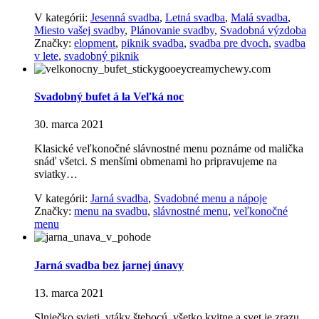
V kategórii:
Jesenná svadba
,
Letná svadba
,
Malá svadba
,
Miesto vašej svadby
,
Plánovanie svadby
,
Svadobná výzdoba
Značky:
elopment
,
piknik svadba
,
svadba pre dvoch
,
svadba
v lete
,
svadobný piknik
Svadobný bufet á la Veľká noc
30. marca 2021
Klasické veľkonočné slávnostné menu poznáme od malička
snáď všetci. S menšími obmenami ho pripravujeme na
sviatky…
V kategórii:
Jarná svadba
,
Svadobné menu a nápoje
Značky:
menu na svadbu
,
slávnostné menu
,
veľkonočné
menu
Jarná svadba bez jarnej únavy
13. marca 2021
Slniečko svieti, vtáky štebocú, všetko kvitne a svet je zrazu