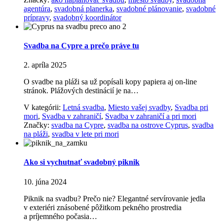
agentúra
,
svadobná planerka
,
svadobné plánovanie
,
svadobné
prípravy
,
svadobný koordinátor
Svadba na Cypre a prečo práve tu
2. apríla 2025
O svadbe na pláži sa už popísali kopy papiera aj on-line
stránok. Plážových destinácií je na…
V kategórii:
Letná svadba
,
Miesto vašej svadby
,
Svadba pri
mori
,
Svadba v zahraničí
,
Svadba v zahraničí a pri mori
Značky:
svadba na Cypre
,
svadba na ostrove Cyprus
,
svadba
na pláži
,
svadba v lete pri mori
Ako si vychutnať svadobný piknik
10. júna 2024
Piknik na svadbu? Prečo nie? Elegantné servírovanie jedla
v exteriéri znásobené pôžitkom pekného prostredia
a príjemného počasia…