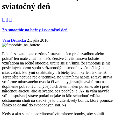
sviatočný deň



7 x smoothie na bežný i sviatočný deň
Vaša Družička
21. júla 2016
Pokiaľ sa zaujímate o zdravú stravu nielen pred svadbou alebo
pokiaľ len máte chuť na niečo čerstvé či vitamínovo bohaté
vzhľadom na ročné obdobie, určite ste si všimli, že smoothie je hit
posledných sezón spolu s rôznorodými smoothovačmi či inými
mixovačmi, ktorými sa aktuálny trh bielej techniky len tak hemží.
Teraz síce nebude reč o technike, no vitamínmi nabitá zdravá strava
vo forme mixovaného ovocia či zeleniny je zaujímavá forma na
doplnenie potrebných chýbajúcich živín nielen po zime, ale i pred
náročnou akciou, ako aj svadba bez pochýb je. Ak sa vám navyše
vďaka správnej strave podarí nejaké to kilo schudnúť vďaka
odstráneniu chuti na sladké, je to určite skvelý bonus, ktorý pomôže
ľahko sa dostať do svadobných šiat. :-)
Kedy a ako si teda naordinovať vitamínové bomby, aby splnili