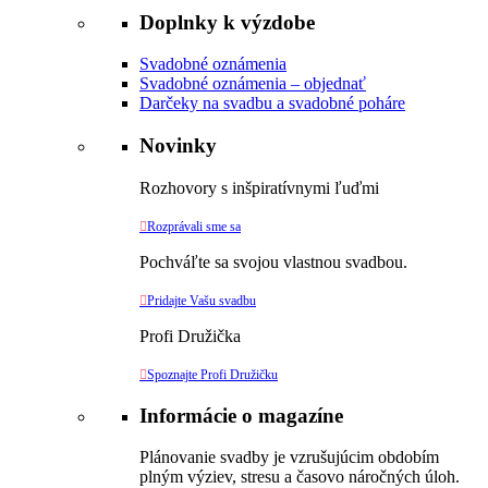
Doplnky k výzdobe
Svadobné oznámenia
Svadobné oznámenia – objednať
Darčeky na svadbu a svadobné poháre
Novinky
Rozhovory s inšpiratívnymi ľuďmi

Rozprávali sme sa
Pochváľte sa svojou vlastnou svadbou.

Pridajte Vašu svadbu
Profi Družička

Spoznajte Profi Družičku
Informácie o magazíne
Plánovanie svadby je vzrušujúcim obdobím
plným výziev, stresu a časovo náročných úloh.