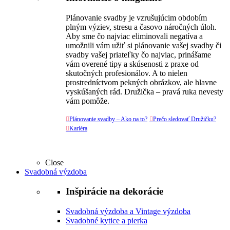
Plánovanie svadby je vzrušujúcim obdobím
plným výziev, stresu a časovo náročných úloh.
Aby sme čo najviac eliminovali negatíva a
umožnili vám užiť si plánovanie vašej svadby či
svadby vašej priateľky čo najviac, prinášame
vám overené tipy a skúsenosti z praxe od
skutočných profesionálov. A to nielen
prostredníctvom pekných obrázkov, ale hlavne
vyskúšaných rád. Družička – pravá ruka nevesty
vám pomôže.

Plánovanie svadby – Ako na to?

Prečo sledovať Družičku?

Kariéra
Close
Svadobná výzdoba
Inšpirácie na dekorácie
Svadobná výzdoba a Vintage výzdoba
Svadobné kytice a pierka