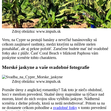
Zdroj obrázku: www.impuls.sk
Veru, na Cypre sa pestujú banány a neveľké banánovníky sú
celkom zaujímavé rastlinky, medzi ktorými sa môžete nielen
ponaháňať, ale aj pekne pofotiť. Zaručene budete mať iné svadobné
fotky ako z pláže. Časť Coral Beach v blízkosti Paphosu vám
poskytne scenérie tohto charakteru.
Morské jaskyne a vaše svadobné fotografie
Zdroj obrázku: www.impuls.sk
Poznáte útesy z anglickej romantiky? Tak toto je niečo obdobné,
hoci v menšom prevedení. Skalné útesy majestátne sa týčiace nad
morom, ktoré do nich svojou silou vyhĺbilo jaskyne. Nádherná
scenéria z dielne prírody, ktorá sa nedá neobdivovať. Pritom sa na
ne dostanete celkom pohodlne a
svadobné fotky
v tomto prevedení