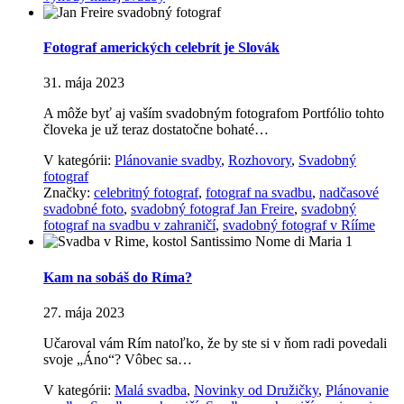
Fotograf amerických celebrít je Slovák
31. mája 2023
A môže byť aj vaším svadobným fotografom Portfólio tohto
človeka je už teraz dostatočne bohaté…
V kategórii:
Plánovanie svadby
,
Rozhovory
,
Svadobný
fotograf
Značky:
celebritný fotograf
,
fotograf na svadbu
,
nadčasové
svadobné foto
,
svadobný fotograf Jan Freire
,
svadobný
fotograf na svadbu v zahraničí
,
svadobný fotograf v Rííme
Kam na sobáš do Ríma?
27. mája 2023
Učaroval vám Rím natoľko, že by ste si v ňom radi povedali
svoje „Áno“? Vôbec sa…
V kategórii:
Malá svadba
,
Novinky od Družičky
,
Plánovanie