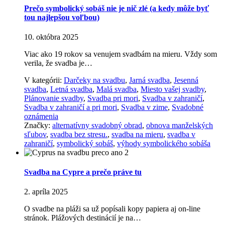
Prečo symbolický sobáš nie je nič zlé (a kedy môže byť
tou najlepšou voľbou)
10. októbra 2025
Viac ako 19 rokov sa venujem svadbám na mieru. Vždy som
verila, že svadba je…
V kategórii:
Darčeky na svadbu
,
Jarná svadba
,
Jesenná
svadba
,
Letná svadba
,
Malá svadba
,
Miesto vašej svadby
,
Plánovanie svadby
,
Svadba pri mori
,
Svadba v zahraničí
,
Svadba v zahraničí a pri mori
,
Svadba v zime
,
Svadobné
oznámenia
Značky:
alternatívny svadobný obrad
,
obnova manželských
sľubov
,
svadba bez stresu.
,
svadba na mieru
,
svadba v
zahraničí
,
symbolický sobáš
,
výhody symbolického sobáša
Svadba na Cypre a prečo práve tu
2. apríla 2025
O svadbe na pláži sa už popísali kopy papiera aj on-line
stránok. Plážových destinácií je na…