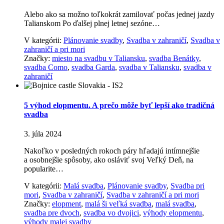
Alebo ako sa možno toľkokrát zamilovať počas jednej jazdy
Talianskom Po ďalšej plnej letnej sezóne…
V kategórii:
Plánovanie svadby
,
Svadba v zahraničí
,
Svadba v
zahraničí a pri mori
Značky:
miesto na svadbu v Taliansku
,
svadba Benátky
,
svadba Como
,
svadba Garda
,
svadba v Taliansku
,
svadba v
zahraničí
5 výhod elopmentu. A prečo môže byť lepší ako tradičná
svadba
3. júla 2024
Nakoľko v posledných rokoch páry hľadajú intímnejšie
a osobnejšie spôsoby, ako osláviť svoj Veľký Deň, na
popularite…
V kategórii:
Malá svadba
,
Plánovanie svadby
,
Svadba pri
mori
,
Svadba v zahraničí
,
Svadba v zahraničí a pri mori
Značky:
elopment
,
malá ši veľká svadba
,
malá svadba
,
svadba pre dvoch
,
svadba vo dvojici
,
výhody elopmentu
,
výhody malej svadby