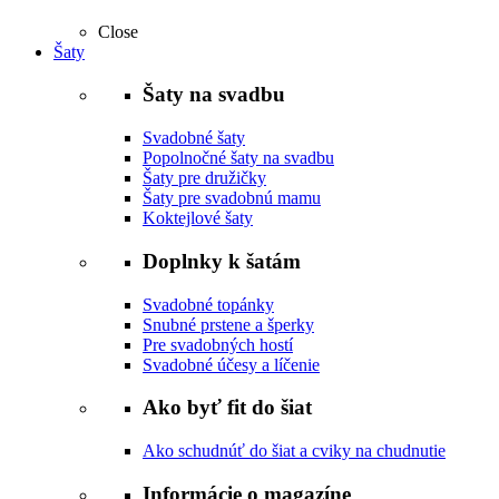
Close
Šaty
Šaty na svadbu
Svadobné šaty
Popolnočné šaty na svadbu
Šaty pre družičky
Šaty pre svadobnú mamu
Koktejlové šaty
Doplnky k šatám
Svadobné topánky
Snubné prstene a šperky
Pre svadobných hostí
Svadobné účesy a líčenie
Ako byť fit do šiat
Ako schudnúť do šiat a cviky na chudnutie
Informácie o magazíne