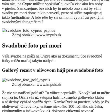
vám ráta, na Cypre môžete vyskúšať aj oveľa viac ako len nohy
v piesku. Samozrejme, bez nich by to nebolo ono a asi by vám
svadbu pri mori doma nikto neuveril, preto si určite zapózujte aj
takto (ne)tradične. A kde ešte by ste sa mohli vybrať za peknými
svadobnými fotografiami?
Zdroj obrázku: www.impuls.sk
Svadobné foto pri mori
Vaša svadba na pláži na Cypre ako aj dokumentujúce svadobné
fotky môžu mať aj takýto nádych:
Golfový rezort v olivovom háji pre svadobné foto
Zdroj obrázku: www.impuls.sk
Že nie ste nadšení golfisti? To vôbec neprekáža. No výhľad tu určite
stojí za to. Očarí vás už vstupná hala luxusného golfového klubu
a následný výhľad vyráža dych. Kamkoľvek sa pozriete, vždy je čo
obdivovať. Olivovníky, vrátane niekoľko 100-ročného starčeka,
citrónovníky a iné –ovníky :o), dokonca cirkevná pevnosť