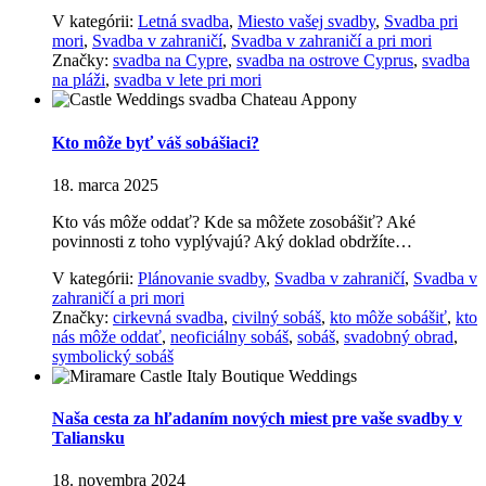
V kategórii:
Letná svadba
,
Miesto vašej svadby
,
Svadba pri
mori
,
Svadba v zahraničí
,
Svadba v zahraničí a pri mori
Značky:
svadba na Cypre
,
svadba na ostrove Cyprus
,
svadba
na pláži
,
svadba v lete pri mori
Kto môže byť váš sobášiaci?
18. marca 2025
Kto vás môže oddať? Kde sa môžete zosobášiť? Aké
povinnosti z toho vyplývajú? Aký doklad obdržíte…
V kategórii:
Plánovanie svadby
,
Svadba v zahraničí
,
Svadba v
zahraničí a pri mori
Značky:
cirkevná svadba
,
civilný sobáš
,
kto môže sobášiť
,
kto
nás môže oddať
,
neoficiálny sobáš
,
sobáš
,
svadobný obrad
,
symbolický sobáš
Naša cesta za hľadaním nových miest pre vaše svadby v
Taliansku
18. novembra 2024