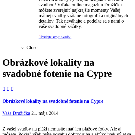
svadbou! Vďaka online magazínu Družička
môžete zverejniť najkrajšie momenty Vašej
reálnej svadby vrátane fotografií a originálnych
detailov. Tak neváhajte a podeľte sa s nami o
vaše svadobné zážitky!

Pridajte svoju svadbu
Close
Obrázkové lokality na
svadobné fotenie na Cypre



Obrázkové lokality na svadobné fotenie na Cypre
Vaša Družička
21. mája 2014
Z vašej svadby na pláži nemusíte mať len plážové fotky. Ale aj
môžete. Pokiaľ však máte povahu dobrodruha a akýkoľvek výlet sa