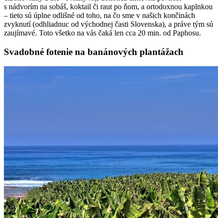
s nádvorím na sobáš, koktail či raut po ňom, a ortodoxnou kaplnkou
– tieto sú úplne odlišné od toho, na čo sme v našich končinách
zvyknutí (odhliadnuc od východnej časti Slovenska), a práve tým sú
zaujímavé. Toto všetko na vás čaká len cca 20 min. od Paphosu.
Svadobné fotenie na banánových plantážach