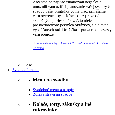
Aby sme čo najviac eliminovali negatíva a
umožnili vám užiť si plánovanie vašej svadby či
svadby vašej priateľky čo najviac, prinášame
vám overené tipy a skúsenosti z praxe od
skutočných profesionálov. A to nielen
prostredníctvom pekných obrázkov, ale hlavne
vyskúšaných rád. Družička – pravá ruka nevesty
vám pomôže.

Plánovanie svadby – Ako na to?

Prečo sledovať Družičku?

Kariéra
Close
Svadobné menu
Menu na svadbu
Svadobné menu a nápoje
Zdravá strava na svadbe
Koláče, torty, zákusky a iné
cukrovinky