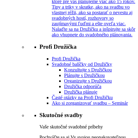
ktoré pre vás plánujeme viac ako 15 rokov.
Tipy a triky v skratke, ako na svadbu vo
vlastnej réžii, ako sa postarať o nevestu aj
svadobných hostí, rozhovory so
zaujímavými ľuďmi a ešte oveľa viac.
Nalaďte sa na Družičku a inšpirujte sa skôr
ako vhupnete do svadobného plánovania.
Profi Družička
Profi Družička
Svadobné balíčky od Družičky
Konzultujte s Družičkou
Plánujte s Družičkou
Organizujte s Družičkou
Družička odporúča
Družička plánuje
Časté otázky na Profi Družičku
Ako si zorganizovať svadbu – Seminár
Skutočné svadby
Vaše skutočné svadobné príbehy
Pochváľte sa aj Vy svojou neopakovateľnou