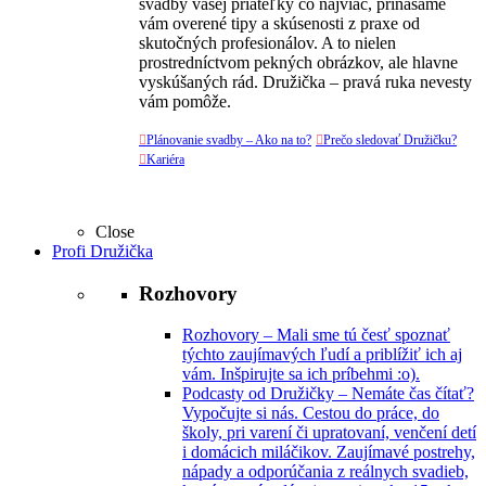
svadby vašej priateľky čo najviac, prinášame
vám overené tipy a skúsenosti z praxe od
skutočných profesionálov. A to nielen
prostredníctvom pekných obrázkov, ale hlavne
vyskúšaných rád. Družička – pravá ruka nevesty
vám pomôže.

Plánovanie svadby – Ako na to?

Prečo sledovať Družičku?

Kariéra
Close
Profi Družička
Rozhovory
Rozhovory
–
Mali sme tú česť spoznať
týchto zaujímavých ľudí a priblížiť ich aj
vám. Inšpirujte sa ich príbehmi :o).
Podcasty od Družičky
–
Nemáte čas čítať?
Vypočujte si nás. Cestou do práce, do
školy, pri varení či upratovaní, venčení detí
i domácich miláčikov. Zaujímavé postrehy,
nápady a odporúčania z reálnych svadieb,