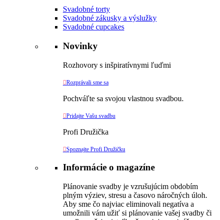
Svadobné torty
Svadobné zákusky a výslužky
Svadobné cupcakes
Novinky
Rozhovory s inšpiratívnymi ľuďmi

Rozprávali sme sa
Pochváľte sa svojou vlastnou svadbou.

Pridajte Vašu svadbu
Profi Družička

Spoznajte Profi Družičku
Informácie o magazíne
Plánovanie svadby je vzrušujúcim obdobím
plným výziev, stresu a časovo náročných úloh.
Aby sme čo najviac eliminovali negatíva a
umožnili vám užiť si plánovanie vašej svadby či