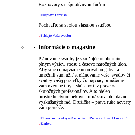
Rozhovory s inšpiratívnymi ľuďmi

Rozprávali sme sa
Pochváľte sa svojou vlastnou svadbou.

Pridajte Vašu svadbu
Informácie o magazíne
Plánovanie svadby je vzrušujúcim obdobím
plným výziev, stresu a časovo náročných úloh.
Aby sme čo najviac eliminovali negatíva a
umožnili vám užiť si plánovanie vašej svadby či
svadby vašej priateľky čo najviac, prinášame
vám overené tipy a skúsenosti z praxe od
skutočných profesionálov. A to nielen
prostredníctvom pekných obrázkov, ale hlavne
vyskúšaných rád. Družička – pravá ruka nevesty
vám pomôže.

Plánovanie svadby – Ako na to?

Prečo sledovať Družičku?

Kariéra