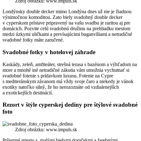
Zdroj obrázku: www.impuls.sk
Londýnsky double decker mimo Londýna dnes už nie je žiadnou
výnimočnou komoditou. Zato biely svadobný double decker
v cyperskom prístave pripravený na vašu svadbu je raritou aj pre
domácich. Pozvite celú svadobnú družinu na prehliadku mestom
medzi úzkymi uličkami a prevísajúcimi buganvíliami a netradičné
svadobné fotky máte zaručené.
Svadobné fotky v hotelovej záhrade
Kaskády, zeleň, amfiteáter, strešná terasa s bazénom a výhľadom na
more a mnohé iné netradičné zákutia vám umožnia vychutnať si
svadobné fotenie s prídavkom luxusu. Fotenie na Cypre
s mediteránskym závanom má vždy svoje čaro a niekedy je vánok
exotiky natoľko silný, že ho nerozoznáte od vzdialenejších
a exotickejších destinácií.
Rezort v štýle cyperskej dediny pre štýlové svadobné
foto
Zdroj obrázku: www.impuls.sk
Príjemné miesto s malými bielymi domčekmi a farebnými