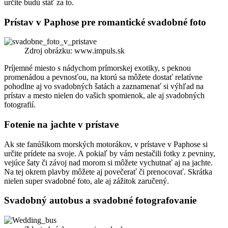
určite budú stáť za to.
Prístav v Paphose pre romantické svadobné foto
Zdroj obrázku: www.impuls.sk
Príjemné miesto s nádychom prímorskej exotiky, s peknou
promenádou a pevnosťou, na ktorú sa môžete dostať relatívne
pohodlne aj vo svadobných šatách a zaznamenať si výhľad na
prístav a mesto nielen do vašich spomienok, ale aj svadobných
fotografií.
Fotenie na jachte v prístave
Ak ste fanúšikom morských motorákov, v prístave v Paphose si
určite prídete na svoje. A pokiaľ by vám nestačili fotky z pevniny,
vejúce šaty či závoj nad morom si môžete vychutnať aj na jachte.
Na tej okrem plavby môžete aj povečerať či prenocovať. Skrátka
nielen super svadobné foto, ale aj zážitok zaručený.
Svadobný autobus a svadobné fotografovanie