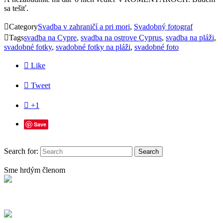
sa tešiť.

Category
Svadba v zahraničí a pri mori
,
Svadobný fotograf

Tags
svadba na Cypre
,
svadba na ostrove Cyprus
,
svadba na pláži
,
svadobné fotky
,
svadobné fotky na pláži
,
svadobné foto

Like

Tweet

+1
Save
Search for:
Sme hrdým členom