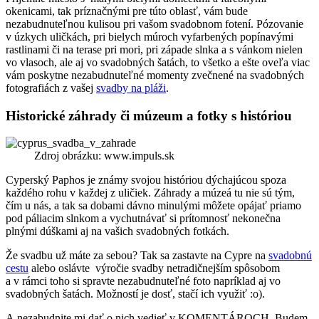
okenicami, tak príznačnými pre túto oblasť, vám bude
nezabudnuteľnou kulisou pri vašom svadobnom fotení. Pózovanie
v úzkych uličkách, pri bielych múroch vyfarbených popínavými
rastlinami či na terase pri mori, pri západe slnka a s vánkom nielen
vo vlasoch, ale aj vo svadobných šatách, to všetko a ešte oveľa viac
vám poskytne nezabudnuteľné momenty zvečnené na svadobných
fotografiách z vašej
svadby na pláži
.
Historické záhrady či múzeum a fotky s históriou
Zdroj obrázku: www.impuls.sk
Cyperský Paphos je známy svojou históriou
dýchajúcou spoza
každého rohu v každej z uličiek. Záhrady a múzeá tu nie sú tým,
čím u nás, a tak sa dobami dávno minulými môžete opájať priamo
pod páliacim slnkom a vychutnávať si prítomnosť nekonečna
plnými dúškami aj na vašich svadobných fotkách.
Že svadbu už máte za sebou? Tak sa zastavte na Cypre na
svadobnú
cestu
alebo oslávte výročie svadby netradičnejším spôsobom
a v rámci toho si spravte nezabudnuteľné foto napríklad aj vo
svadobných šatách. Možností je dosť, stačí ich využiť :o).
A nezabudnite mi dať o nich vedieť v KOMENTÁROCH. Budem