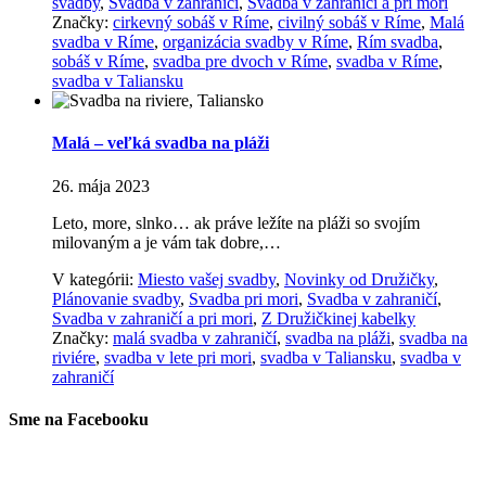
svadby
,
Svadba v zahraničí
,
Svadba v zahraničí a pri mori
Značky:
cirkevný sobáš v Ríme
,
civilný sobáš v Ríme
,
Malá
svadba v Ríme
,
organizácia svadby v Ríme
,
Rím svadba
,
sobáš v Ríme
,
svadba pre dvoch v Ríme
,
svadba v Ríme
,
svadba v Taliansku
Malá – veľká svadba na pláži
26. mája 2023
Leto, more, slnko… ak práve ležíte na pláži so svojím
milovaným a je vám tak dobre,…
V kategórii:
Miesto vašej svadby
,
Novinky od Družičky
,
Plánovanie svadby
,
Svadba pri mori
,
Svadba v zahraničí
,
Svadba v zahraničí a pri mori
,
Z Družičkinej kabelky
Značky:
malá svadba v zahraničí
,
svadba na pláži
,
svadba na
riviére
,
svadba v lete pri mori
,
svadba v Taliansku
,
svadba v
zahraničí
Sme na Facebooku